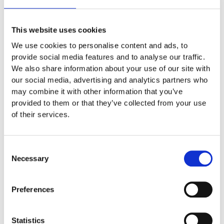
1 år
This website uses cookies
Monteringstid
We use cookies to personalise content and ads, to
provide social media features and to analyse our traffic.
We also share information about your use of our site with
Fundament
our social media, advertising and analytics partners who
may combine it with other information that you’ve
provided to them or that they’ve collected from your use
Garantivillkor
of their services.
Consent
Necessary
Selection
Produktens utseende kan avvika mot de bilder som visas
på hemsidan.
Preferences
Mer information om produkten, klicka här
DWG, produktblad, teknisk information, bilder etc.
Statistics