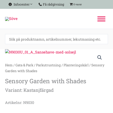
Hoppa
Infocenter
Få rådgivning
0 varor
till
innehåll
Sensory
Garden
with
Hem
/
Gata & Park
/
Parkutrustning
/
Planteringskärl
/ Sensory
Shades
Garden with Shades
mängd
Sensory Garden with Shades
Variant: Kastanjfärgad
Artikelnr: N9030