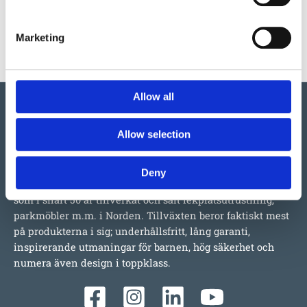
Marketing
Allow all
Allow selection
Vi har så mycket vi skulle vilja berätta om detta både
Deny
stora och lilla företag i Ulefoss, Norge. Ett familjeföretag
som i snart 50 år tillverkat och sålt lekplatsutrustning,
parkmöbler m.m. i Norden. Tillväxten beror faktiskt mest
på produkterna i sig; underhållsfritt, lång garanti,
inspirerande utmaningar för barnen, hög säkerhet och
numera även design i toppklass.