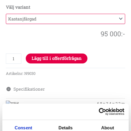
Välj variant
95 000
:-
Lägg till i offertförfrågan
Artikelnr:
N9030
Specifikationer
6.8 x 3.4 x 2.2 m
0.4 m
9.5 x 6.8 m
Consent
Details
About