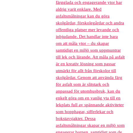
färgglada och engagerande ytor har
aldrig varit enklare. Med
asfaltsmålningar kan du göra
skolgårdar, förskolegårdar och andra
offentliga platser mer levande och
inbjudande. Det handlar inte bara
om att måla ytor – du skapar
samtidigt en miljö som uppmuntrar
till lek och lärande. Att måla på asfalt
är en kreativ lösning som passar
utmärkt för allt från förskolor till
skolgårdar. Genom att använda färg
för asfalt som är slitstark och
anpassad för utomhusbruk, kan du
enkelt göra om en vanlig yta till en
lekplats full av spännande aktiviteter
som hopphagar, sifferlekar och
bokstavsjakter. Dessa
asfaltsmålningar skapar en miljö som
engagerar barnen, samtidigt som de