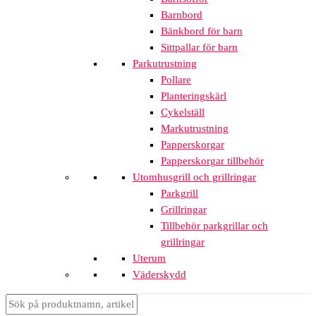
Barnbord
Bänkbord för barn
Sittpallar för barn
Parkutrustning
Pollare
Planteringskärl
Cykelställ
Markutrustning
Papperskorgar
Papperskorgar tillbehör
Utomhusgrill och grillringar
Parkgrill
Grillringar
Tillbehör parkgrillar och
grillringar
Uterum
Väderskydd