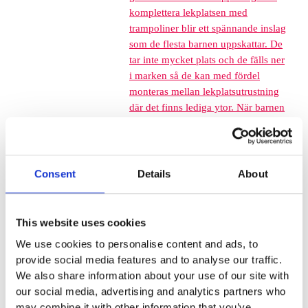
komplettera lekplatsen med
trampoliner blir ett spännande inslag
som de flesta barnen uppskattar. De
tar inte mycket plats och de fälls ner
i marken så de kan med fördel
monteras mellan lekplatsutrustning
där det finns lediga ytor. När barnen
springer mellan klätterställningar och
FALLSKYDD & UNDERLAG
Fallskyddsmattor
Euroflex fallskyddsmatta 30
Consent
Details
About
mm - för fallhöjd till och med
1 meter
Euroflex fallskyddsmatta 40
This website uses cookies
mm - för fallhöjd 1,2 meter
We use cookies to personalise content and ads, to
Euroflex fallskyddsmatta 50
provide social media features and to analyse our traffic.
mm - för fallhöjd 1,5 meter
We also share information about your use of our site with
Euroflex fallskyddsmatta 60
our social media, advertising and analytics partners who
mm – för fallhöjd 1,7 meter
may combine it with other information that you’ve