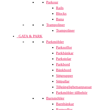
Parkour
Rails
Blocks
Bana
Trampoliner
Trampoliner
GATA & PARK
Parkmöbler
Parksoffor
Parkbänkar
Parkstolar
Parkbord
Bänkbord
Sittgrupper
Sittpallar
Tillgänglighetsanpassat
Parkmöbler tillbehör
Barnmöbler
Barnbänkar
Barnsoffor