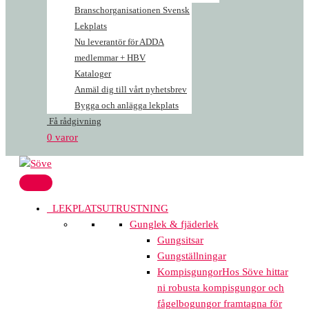
Branschorganisationen Svensk
Lekplats
Nu leverantör för ADDA
medlemmar + HBV
Kataloger
Anmäl dig till vårt nyhetsbrev
Bygga och anlägga lekplats
Få rådgivning
0 varor
LEKPLATSUTRUSTNING
Gunglek & fjäderlek
Gungsitsar
Gungställningar
Kompisgungor
Hos Söve hittar
ni robusta kompisgungor och
fågelbogungor framtagna för