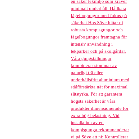
en säker lekmiljö som kräver
minimalt underhåll. Hållbara
fågelbogungor med fokus på
säkerhet Hos Söve hittar ni
robusta kompisgungor och
fågelbogungor framtagna för
intensiv användning i
lekparker och på skolgårdar.
Våra gungställningar
kombinerar stommar av
naturligt trä eller
underhållsfritt aluminium med
stålförstärkta nät för maximal
slitstyrka. För att garantera
högsta säkerhet är våra
produkter dimensionerade för
extra hög belastning. Vid
installation av en
kompisgunga rekommenderar
vi på Söve att ni: Kontrollerar