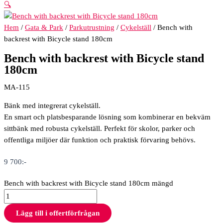
🔍
Hem
/
Gata & Park
/
Parkutrustning
/
Cykelställ
/ Bench with
backrest with Bicycle stand 180cm
Bench with backrest with Bicycle stand
180cm
MA-115
Bänk med integrerat cykelställ.
En smart och platsbesparande lösning som kombinerar en bekväm
sittbänk med robusta cykelställ. Perfekt för skolor, parker och
offentliga miljöer där funktion och praktisk förvaring behövs.
9 700
:-
Bench with backrest with Bicycle stand 180cm mängd
Lägg till i offertförfrågan