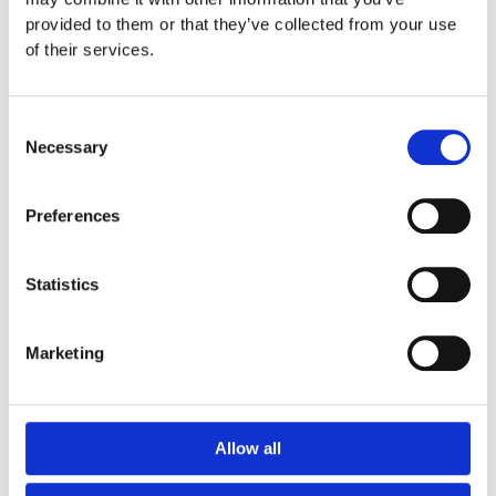
Euroflex fallskyddsmatta 70
provided to them or that they’ve collected from your use
mm - för fallhöjd 2,1 meter
of their services.
Euroflex fallskyddsmatta 80
mm - för fallhöjd 2,4 meter
Euroflex fallskyddsmatta 90
Consent
mm soft - för fallhöjd 3,0
Necessary
Selection
meter
Nordic rubber safe tiles 40
mm – fallhöjd upp till 1,5 m
Preferences
Nordic rubber safe tiles 55
mm – fallhöjd upp till 2,1 m
Statistics
Nordic rubber safe tiles 75
mm – fallhöjd upp till 2,5 m
Euroflex - övriga produkter
Marketing
Euroflex - kantskydd
Euroflex hel & halvkulor /
stenar / diamonds
Euroflex kub / kub EPDM
Allow all
Euroflex svamp/träd
Euroflex stepper/S & C-block