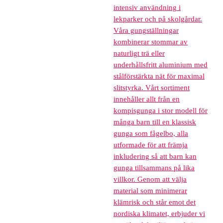
intensiv användning i
lekparker och på skolgårdar.
Våra gungställningar
kombinerar stommar av
naturligt trä eller
underhållsfritt aluminium med
stålförstärkta nät för maximal
slitstyrka. Vårt sortiment
innehåller allt från en
kompisgunga i stor modell för
många barn till en klassisk
gunga som fågelbo, alla
utformade för att främja
inkludering så att barn kan
gunga tillsammans på lika
villkor. Genom att välja
material som minimerar
klämrisk och står emot det
nordiska klimatet, erbjuder vi