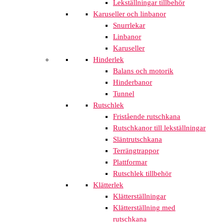
Lekställningar tillbehör
Karuseller och linbanor
Snurrlekar
Linbanor
Karuseller
Hinderlek
Balans och motorik
Hinderbanor
Tunnel
Rutschlek
Fristående rutschkana
Rutschkanor till lekställningar
Släntrutschkana
Terrängtrappor
Plattformar
Rutschlek tillbehör
Klätterlek
Klätterställningar
Klätterställning med
rutschkana