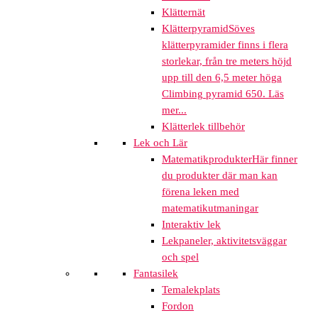
Klätternät
Klätterpyramid
Söves
klätterpyramider finns i flera
storlekar, från tre meters höjd
upp till den 6,5 meter höga
Climbing pyramid 650. Läs
mer...
Klätterlek tillbehör
Lek och Lär
Matematikprodukter
Här finner
du produkter där man kan
förena leken med
matematikutmaningar
Interaktiv lek
Lekpaneler, aktivitetsväggar
och spel
Fantasilek
Temalekplats
Fordon