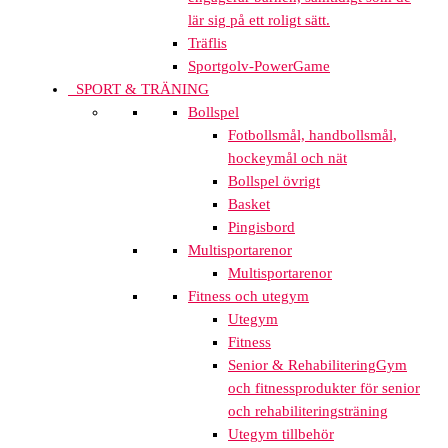
lär sig på ett roligt sätt.
Träflis
Sportgolv-PowerGame
SPORT & TRÄNING
Bollspel
Fotbollsmål, handbollsmål,
hockeymål och nät
Bollspel övrigt
Basket
Pingisbord
Multisportarenor
Multisportarenor
Fitness och utegym
Utegym
Fitness
Senior & Rehabilitering
Gym
och fitnessprodukter för senior
och rehabiliteringsträning
Utegym tillbehör