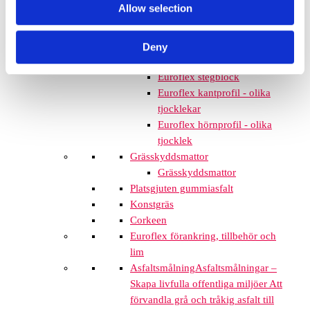
Allow selection
Euroflex gummistockar
Euroflex hörnskydd
Euroflex gräskantskydd
Deny
Euroflex trottoarsten
Euroflex stegblock
Euroflex kantprofil - olika
tjocklekar
Euroflex hörnprofil - olika
tjocklek
Grässkyddsmattor
Grässkyddsmattor
Platsgjuten gummiasfalt
Konstgräs
Corkeen
Euroflex förankring, tillbehör och
lim
Asfaltsmålning
Asfaltsmålningar –
Skapa livfulla offentliga miljöer Att
förvandla grå och tråkig asfalt till