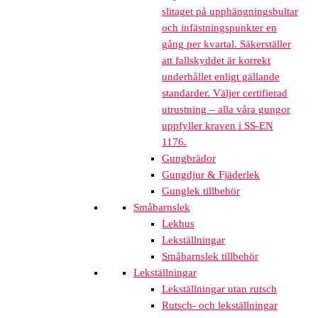
slitaget på upphängningsbultar
och infästningspunkter en
gång per kvartal. Säkerställer
att fallskyddet är korrekt
underhållet enligt gällande
standarder. Väljer certifierad
utrustning – alla våra gungor
uppfyller kraven i SS-EN
1176.
Gungbrädor
Gungdjur & Fjäderlek
Gunglek tillbehör
Småbarnslek
Lekhus
Lekställningar
Småbarnslek tillbehör
Lekställningar
Lekställningar utan rutsch
Rutsch- och lekställningar