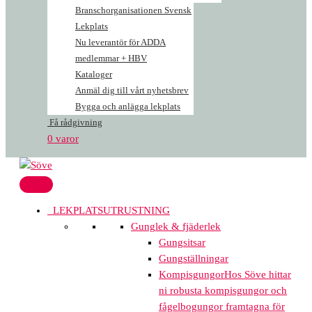
Branschorganisationen Svensk
Lekplats
Nu leverantör för ADDA
medlemmar + HBV
Kataloger
Anmäl dig till vårt nyhetsbrev
Bygga och anlägga lekplats
Få rådgivning
0 varor
LEKPLATSUTRUSTNING
Gunglek & fjäderlek
Gungsitsar
Gungställningar
Kompisgungor
Hos Söve hittar
ni robusta kompisgungor och
fågelbogungor framtagna för