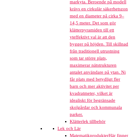
markyta. Beroende på modell
krävs en cirkulär säkerhetszon
med en diameter på cirka 9–
14,5 meter. Det som gör
klätterpyramiden till ett
yteffektivt val är att den
bygger på höjden. Till skillnad
från traditionell utrustning
som tar större plats,
maximerar nätstrukturen
antalet användare på ytan. Ni
får plats med betydligt fler
barn och mer aktivitet per
kvadratmeter, vilket är
idealiskt för begränsade
skolgårdar och kommunala
parker.
Klätterlek tillbehör
Lek och Lär
Matematikprodukter
Här finner