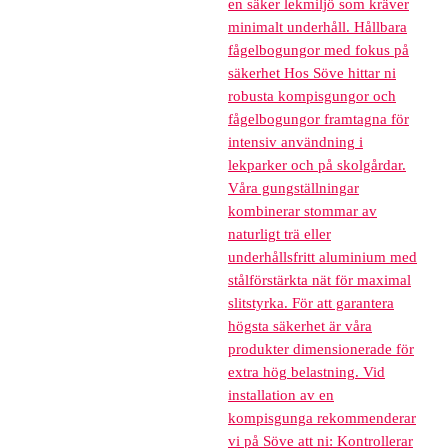
en säker lekmiljö som kräver
minimalt underhåll. Hållbara
fågelbogungor med fokus på
säkerhet Hos Söve hittar ni
robusta kompisgungor och
fågelbogungor framtagna för
intensiv användning i
lekparker och på skolgårdar.
Våra gungställningar
kombinerar stommar av
naturligt trä eller
underhållsfritt aluminium med
stålförstärkta nät för maximal
slitstyrka. För att garantera
högsta säkerhet är våra
produkter dimensionerade för
extra hög belastning. Vid
installation av en
kompisgunga rekommenderar
vi på Söve att ni: Kontrollerar