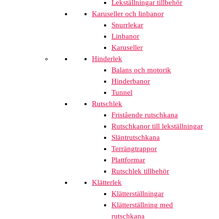
Lekställningar tillbehör
Karuseller och linbanor
Snurrlekar
Linbanor
Karuseller
Hinderlek
Balans och motorik
Hinderbanor
Tunnel
Rutschlek
Fristående rutschkana
Rutschkanor till lekställningar
Släntrutschkana
Terrängtrappor
Plattformar
Rutschlek tillbehör
Klätterlek
Klätterställningar
Klätterställning med
rutschkana