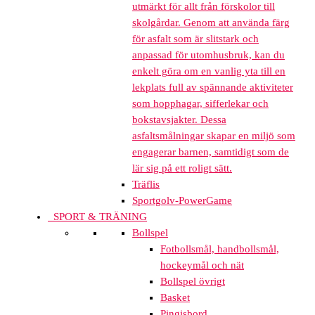
utmärkt för allt från förskolor till
skolgårdar. Genom att använda färg
för asfalt som är slitstark och
anpassad för utomhusbruk, kan du
enkelt göra om en vanlig yta till en
lekplats full av spännande aktiviteter
som hopphagar, sifferlekar och
bokstavsjakter. Dessa
asfaltsmålningar skapar en miljö som
engagerar barnen, samtidigt som de
lär sig på ett roligt sätt.
Träflis
Sportgolv-PowerGame
SPORT & TRÄNING
Bollspel
Fotbollsmål, handbollsmål,
hockeymål och nät
Bollspel övrigt
Basket
Pingisbord