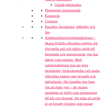
Grässkyddsmattor
Platsgjuten gummiasfalt
Konstgräs
Corkeen
Euroflex förankring, tillbehör och
lim
Asfaltsmålning
Asfaltsmålningar –
Skapa livfulla offentliga miljöer Att
förvandla grå och tråkig asfalt till
färgglada och engagerande ytor har
aldrig varit enklare. Med
asfaltsmålningar kan du göra
skolgårdar, förskolegårdar och andra
offentliga platser mer levande och
inbjudande. Det handlar inte bara
om att måla ytor – du skapar
samtidigt en miljö som uppmuntrar
till lek och lärande. Att måla på asfalt
är en kreativ lösning som passar