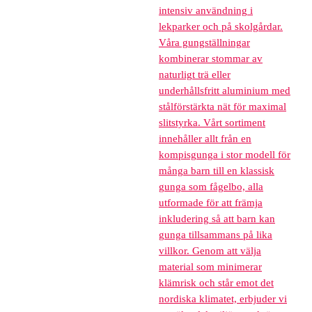
intensiv användning i
lekparker och på skolgårdar.
Våra gungställningar
kombinerar stommar av
naturligt trä eller
underhållsfritt aluminium med
stålförstärkta nät för maximal
slitstyrka. Vårt sortiment
innehåller allt från en
kompisgunga i stor modell för
många barn till en klassisk
gunga som fågelbo, alla
utformade för att främja
inkludering så att barn kan
gunga tillsammans på lika
villkor. Genom att välja
material som minimerar
klämrisk och står emot det
nordiska klimatet, erbjuder vi