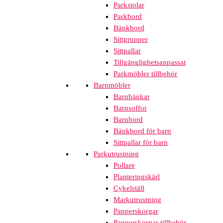
Parkstolar
Parkbord
Bänkbord
Sittgrupper
Sittpallar
Tillgänglighetsanpassat
Parkmöbler tillbehör
Barnmöbler
Barnbänkar
Barnsoffor
Barnbord
Bänkbord för barn
Sittpallar för barn
Parkutrustning
Pollare
Planteringskärl
Cykelställ
Markutrustning
Papperskorgar
Papperskorgar tillbehör