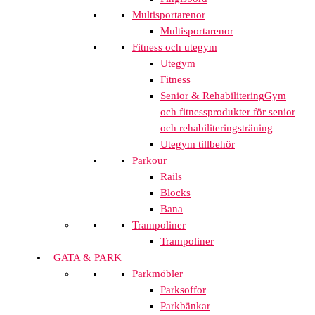
Multisportarenor
Multisportarenor
Fitness och utegym
Utegym
Fitness
Senior & Rehabilitering
Gym
och fitnessprodukter för senior
och rehabiliteringsträning
Utegym tillbehör
Parkour
Rails
Blocks
Bana
Trampoliner
Trampoliner
GATA & PARK
Parkmöbler
Parksoffor
Parkbänkar