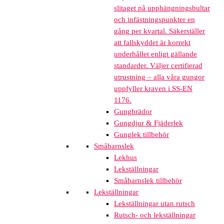
slitaget på upphängningsbultar
och infästningspunkter en
gång per kvartal. Säkerställer
att fallskyddet är korrekt
underhållet enligt gällande
standarder. Väljer certifierad
utrustning – alla våra gungor
uppfyller kraven i SS-EN
1176.
Gungbrädor
Gungdjur & Fjäderlek
Gunglek tillbehör
Småbarnslek
Lekhus
Lekställningar
Småbarnslek tillbehör
Lekställningar
Lekställningar utan rutsch
Rutsch- och lekställningar