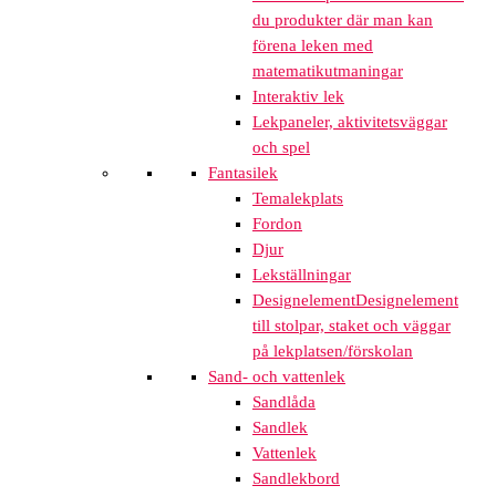
du produkter där man kan
förena leken med
matematikutmaningar
Interaktiv lek
Lekpaneler, aktivitetsväggar
och spel
Fantasilek
Temalekplats
Fordon
Djur
Lekställningar
Designelement
Designelement
till stolpar, staket och väggar
på lekplatsen/förskolan
Sand- och vattenlek
Sandlåda
Sandlek
Vattenlek
Sandlekbord