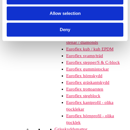
mm – fallhöjd upp till 2,1 m
Nordic rubber safe tiles 75
Allow selection
mm – fallhöjd upp till 2,5 m
Euroflex - övriga produkter
Euroflex - kantskydd
Deny
Euroflex hel & halvkulor /
stenar / diamonds
Euroflex kub / kub EPDM
Euroflex svamp/träd
Euroflex stepper/S & C-block
Euroflex gummistockar
Euroflex hörnskydd
Euroflex gräskantskydd
Euroflex trottoarsten
Euroflex stegblock
Euroflex kantprofil - olika
tjocklekar
Euroflex hörnprofil - olika
tjocklek
Grässkyddsmattor