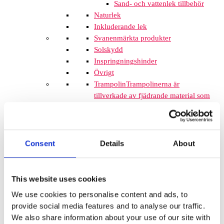
Sand- och vattenlek tillbehör
Naturlek
Inkluderande lek
Svanenmärkta produkter
Solskydd
Inspringningshinder
Övrigt
Trampolin
Trampolinerna är
tillverkade av fjädrande material som
gör att barnen kan hoppa högt. Att
komplettera lekplatsen med
trampoliner blir ett spännande inslag
som de flesta barnen uppskattar. De
Consent
Details
About
tar inte mycket plats och de fälls ner
i marken så de kan med fördel
monteras mellan lekplatsutrustning
This website uses cookies
där det finns lediga ytor. När barnen
We use cookies to personalise content and ads, to
springer mellan klätterställningar och
provide social media features and to analyse our traffic.
FALLSKYDD & UNDERLAG
We also share information about your use of our site with
Fallskyddsmattor