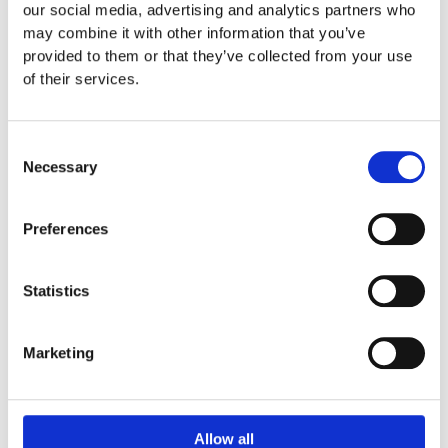
our social media, advertising and analytics partners who
Euroflex fallskyddsmatta 30
may combine it with other information that you’ve
mm - för fallhöjd till och med
provided to them or that they’ve collected from your use
1 meter
of their services.
Euroflex fallskyddsmatta 40
mm - för fallhöjd 1,2 meter
Euroflex fallskyddsmatta 50
Consent
mm - för fallhöjd 1,5 meter
Necessary
Selection
Euroflex fallskyddsmatta 60
mm – för fallhöjd 1,7 meter
Euroflex fallskyddsmatta 70
Preferences
mm - för fallhöjd 2,1 meter
Euroflex fallskyddsmatta 80
Statistics
mm - för fallhöjd 2,4 meter
Euroflex fallskyddsmatta 90
mm soft - för fallhöjd 3,0
Marketing
meter
Nordic rubber safe tiles 40
mm – fallhöjd upp till 1,5 m
Nordic rubber safe tiles 55
Allow all