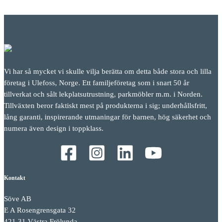
Vi har så mycket vi skulle vilja berätta om detta både stora och lilla
företag i Ulefoss, Norge. Ett familjeföretag som i snart 50 år
tillverkat och sålt lekplatsutrustning, parkmöbler m.m. i Norden.
Tillväxten beror faktiskt mest på produkterna i sig; underhållsfritt,
lång garanti, inspirerande utmaningar för barnen, hög säkerhet och
numera även design i toppklass.
Kontakt
Söve AB
E A Rosengrensgata 32
421 31 Västra Frölunda