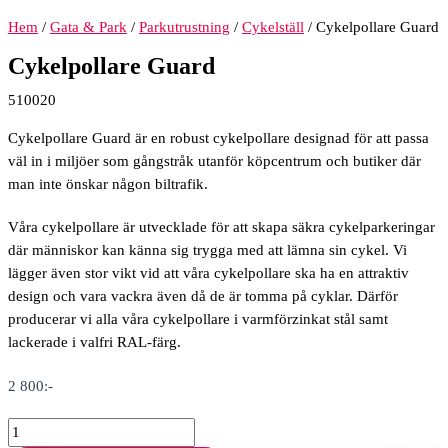
Hem
/
Gata & Park
/
Parkutrustning
/
Cykelställ
/ Cykelpollare Guard
Cykelpollare Guard
510020
Cykelpollare Guard är en robust cykelpollare designad för att passa
väl in i miljöer som gångstråk utanför köpcentrum och butiker där
man inte önskar någon biltrafik.
Våra cykelpollare är utvecklade för att skapa säkra cykelparkeringar
där människor kan känna sig trygga med att lämna sin cykel. Vi
lägger även stor vikt vid att våra cykelpollare ska ha en attraktiv
design och vara vackra även då de är tomma på cyklar. Därför
producerar vi alla våra cykelpollare i varmförzinkat stål samt
lackerade i valfri RAL-färg.
2 800
:-