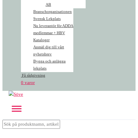
AB
Branschorganisationen
Svensk Lekplats
Nu leverantör för ADDA
medlemmar + HBV
Kataloger
Anmäl dig till vårt
nyhetsbrev
Bygga och anlägga
lekplats
Få rådgivning
0 varor