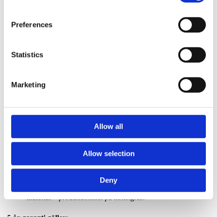
material – produktionsfel på komponenter av HPL för
Preferences
produkter producerad från Söve. T.ex. HPL väggar
12 år garanti gäller:
Statistics
material – produktionsfel på delar av robinia från Europlay
och Eibe.
Marketing
10 år garanti gäller:
material – produktionsfel på galvaniserade delar och andra ej
lackade delar av stål, samt plattor av HDPE. T.ex. stålstolpar
Allow all
material – produktionsfel på delar av lärk och ek från
Europlay och Eibe: Mot rost på produkter från Erlau:
Allow selection
aluminium och galvade delar från Husson.
8 år garanti gäller:
Deny
material – produktionsfel på konstgräs.