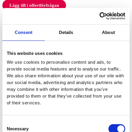
Lägg till i offertförfrågan
Specifikationer
Bredd
0,35 m
Höjd
1,1 m
Consent
Details
About
Monteringstid
Monteringstid
1 t
This website uses cookies
Gäller totalt mantimmar.
Fundament
We use cookies to personalise content and ads, to
Typ
Gjutes
provide social media features and to analyse our traffic.
We also share information about your use of our site with
Material
our social media, advertising and analytics partners who
Material stolpe/rör
Varmförzinkat stå
may combine it with other information that you’ve
Garantivillkor
provided to them or that they’ve collected from your use
20 år garanti gäller:
of their services.
material – produktionsfel på komponenter av aluminium för
produkter producerad från Söve. T.ex. aluminiumstolpar.
Consent
Necessary
Selection
15 år garanti gäller: