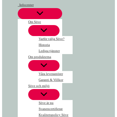
Hoppa
Cykelpollare
Infocenter
till
Guard
innehåll
mängd
Om Söve
Varför välja Söve?
Historia
Lediga tjänster
Om produkterna
Våra leverantörer
Garanti & Villkor
Söve och miljö
Söve är nu
Svanencertifierat
Kvalitetspolicy Söve