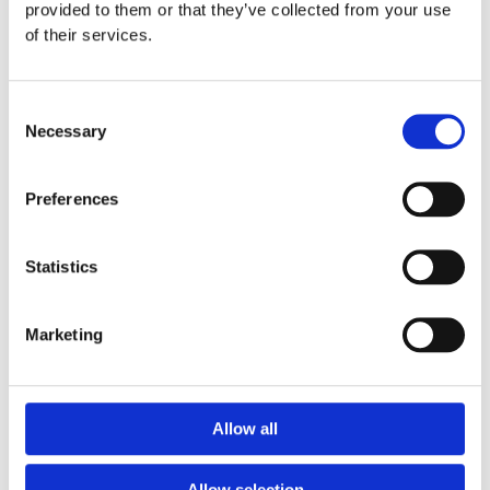
10-year limited warranty for defects in plastic
provided to them or that they’ve collected from your use
HDPE components due to material or
of their services.
workmanship and 5 years for defects in all other
plastic components (except colour fading).
5-year limited warranty for significant corrosion
Consent
of painted metal parts that inhibit the use of the
Necessary
Selection
equipment and 10 years warranty for galvanized
and cataphoretic painted steel parts.
Preferences
3-year limited warranty on failure of all rubber-
based parts and
1 year on rubber bumpers.
Statistics
2-year limited warranty on powder coated paint
integrity.
2-year limited warranty for bearings of moving
Marketing
elements.
1-year limited warranty for indoor upholstery
(Synthetic leather).
Allow all
Tillbehör
Allow selection