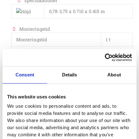
Specifikationer
0,78-3,75 x 0.710 x 0.415 m
Monteringstid
Monteringstid
1 t
Gäller totalt mantimmar.
Material
Consent
Details
About
Material stolpe/rör
Galvaniserat stål
This website uses cookies
Garantivillkor
We use cookies to personalise content and ads, to
15-year limited warranty on failures of steel
provide social media features and to analyse our traffic.
elements and steel components due to material
We also share information about your use of our site with
or manufacturing defects and 25 years on
our social media, advertising and analytics partners who
structural integrity.
may combine it with other information that you’ve