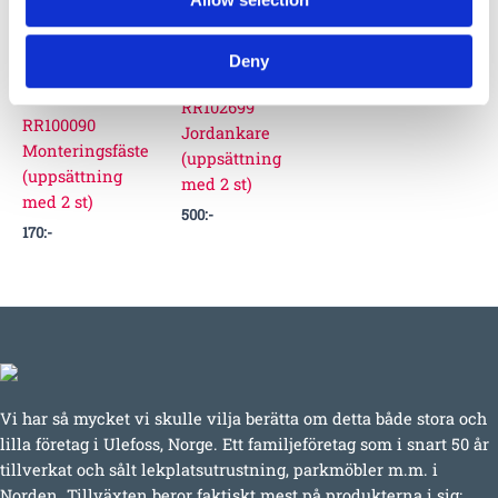
Deny
RR102699
RR100090
Jordankare
Monteringsfäste
(uppsättning
(uppsättning
med 2 st)
med 2 st)
500
:-
170
:-
Vi har så mycket vi skulle vilja berätta om detta både stora och
lilla företag i Ulefoss, Norge. Ett familjeföretag som i snart 50 år
tillverkat och sålt lekplatsutrustning, parkmöbler m.m. i
Norden. Tillväxten beror faktiskt mest på produkterna i sig;