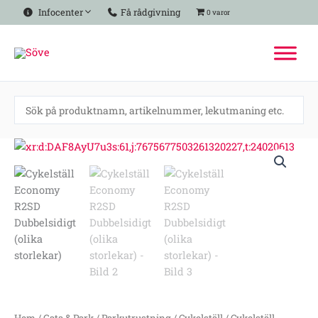
Hoppa
Infocenter
Få rådgivning
0 varor
till
innehåll
Cykelställ
Economy
R2SD
Dubbelsidigt
(olika
storlekar)
mängd