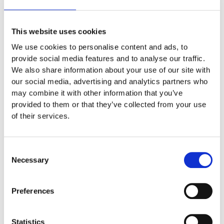
Garantivillkor
This website uses cookies
We use cookies to personalise content and ads, to
provide social media features and to analyse our traffic.
Produktens utseende kan avvika mot de bilder som visas
We also share information about your use of our site with
på hemsidan.
our social media, advertising and analytics partners who
may combine it with other information that you’ve
Mer information om produkten, klicka här
provided to them or that they’ve collected from your use
DWG, produktblad, teknisk information, bilder etc.
of their services.
Consent
Necessary
Selection
Tillbehör
Preferences
Statistics