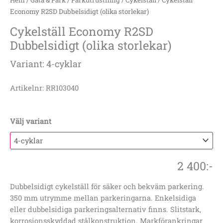
Hem
/
Gata & Park
/
Parkutrustning
/
Cykelställ
/ Cykelställ
Economy R2SD Dubbelsidigt (olika storlekar)
Cykelställ Economy R2SD
Dubbelsidigt (olika storlekar)
Variant: 4-cyklar
Artikelnr: RR103040
Välj variant
2 400
:-
Dubbelsidigt cykelställ för säker och bekväm parkering.
350 mm utrymme mellan parkeringarna. Enkelsidiga
eller dubbelsidiga parkeringsalternativ finns. Slitstark,
korrosionsskyddad stålkonstruktion. Markförankringar