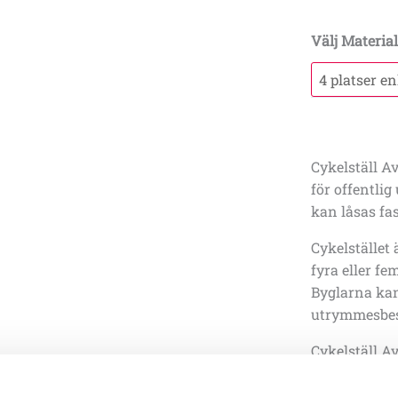
Välj Materia
Cykelställ A
för offentlig
kan låsas fas
Cykelstället
fyra eller fem
Byglarna kan
utrymmesbes
Cykelställ A
utanför föret
parkeringar 