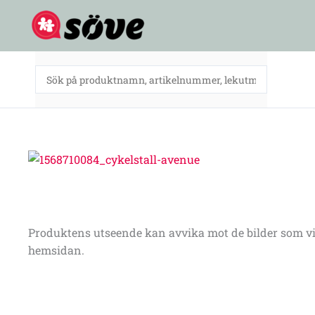
Hoppa
till
innehåll
Produktens utseende kan avvika mot de bilder som vi
hemsidan.