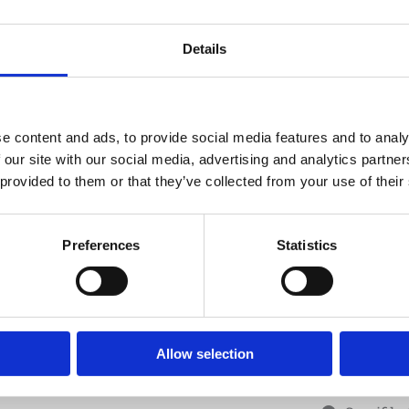
säkerhet, hå
Details
Enkelsidigt 
levereras i v
Höjd 950 m
e content and ads, to provide social media features and to analy
Höjd ovan m
 our site with our social media, advertising and analytics partn
Nedstick 38
 provided to them or that they’ve collected from your use of their
Bredd 2000
Rör 50 mm
CC-mått mel
Preferences
Statistics
Allow selection
Artikelnr:
510