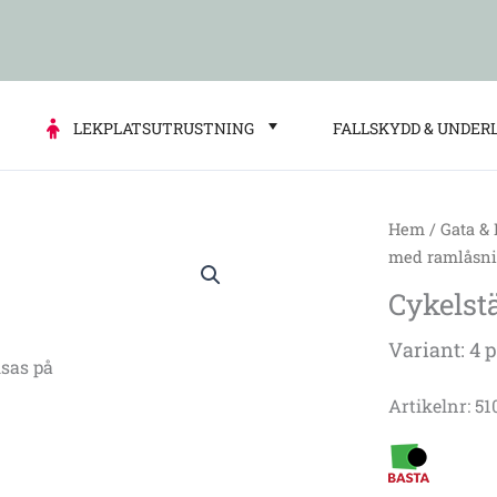
LEKPLATSUTRUSTNING
FALLSKYDD & UNDER
Hem
/
Gata &
Cykelställ
med ramlåsn
Avenue
Cykelst
med
ramlåsning
Variant: 4 
mängd
sas på
Artikelnr: 5