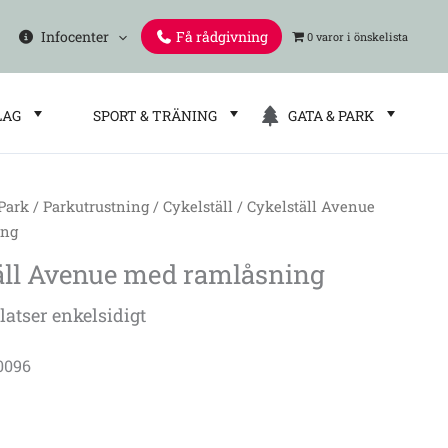
Infocenter
Få rådgivning
0 varor
LAG
SPORT & TRÄNING
GATA & PARK
 Park
/
Parkutrustning
/
Cykelställ
/ Cykelställ Avenue
ing
äll Avenue med ramlåsning
platser enkelsidigt
10096