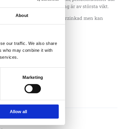
llbarhet och utrymmesbesparing är av största vikt.
About
4 platser. Standardfärg varmförzinkad men kan
alfri RAL-färg.
m
se our traffic. We also share
ark 570 mm
ers who may combine it with
0 mm
 services.
 mm
lan cyklar 500 mm
Marketing
Lägg till i offertförfrågan
Allow all
096