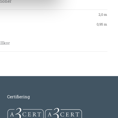
tioner
2,0 m
0,95 m
llkor
Certifiering