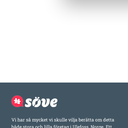
Vi har så mycket vi skulle vilja berätta om detta
både stora och lilla företag i Ulefoss, Norge. Ett