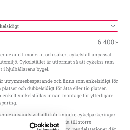
l
6 400
:-
venue är ett modernt och säkert cykelställ anpassat
 utemiljö. Cykelstället är utformat så att cykelns ram
t i hjulhållarens bygel.
 är utrymmesbesparande och finns som enkelsidigt för
 platser och dubbelsidigt för åtta eller tio platser.
 enkelt vinkelställas innan montage för ytterligare
paring.
venue används vid alltifrån mindre cykelparkeringar
ag som vill ha ordning och reda till större
som vid skolgårdar, köpcentrum, pendelstationer där