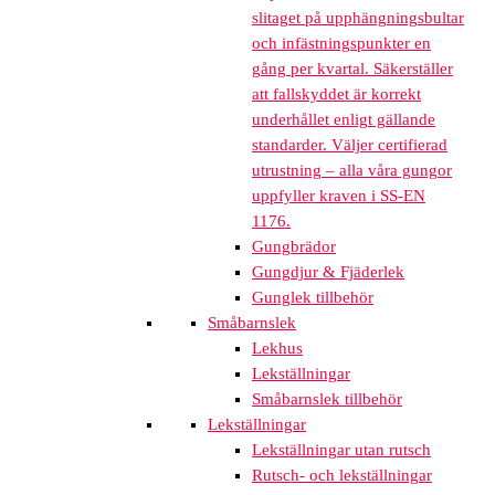
slitaget på upphängningsbultar
och infästningspunkter en
gång per kvartal. Säkerställer
att fallskyddet är korrekt
underhållet enligt gällande
standarder. Väljer certifierad
utrustning – alla våra gungor
uppfyller kraven i SS-EN
1176.
Gungbrädor
Gungdjur & Fjäderlek
Gunglek tillbehör
Småbarnslek
Lekhus
Lekställningar
Småbarnslek tillbehör
Lekställningar
Lekställningar utan rutsch
Rutsch- och lekställningar