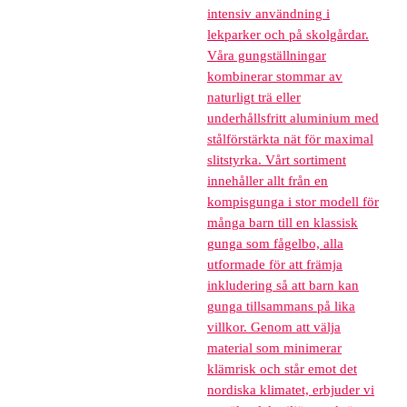
intensiv användning i
lekparker och på skolgårdar.
Våra gungställningar
kombinerar stommar av
naturligt trä eller
underhållsfritt aluminium med
stålförstärkta nät för maximal
slitstyrka. Vårt sortiment
innehåller allt från en
kompisgunga i stor modell för
många barn till en klassisk
gunga som fågelbo, alla
utformade för att främja
inkludering så att barn kan
gunga tillsammans på lika
villkor. Genom att välja
material som minimerar
klämrisk och står emot det
nordiska klimatet, erbjuder vi