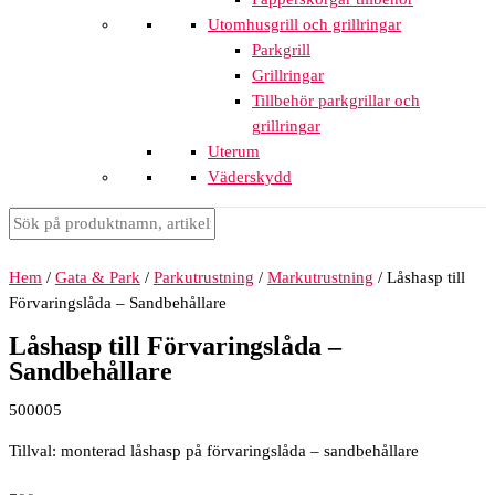
Utomhusgrill och grillringar
Parkgrill
Grillringar
Tillbehör parkgrillar och
grillringar
Uterum
Väderskydd
Hem
/
Gata & Park
/
Parkutrustning
/
Markutrustning
/ Låshasp till
Förvaringslåda – Sandbehållare
Låshasp till Förvaringslåda –
Sandbehållare
500005
Tillval: monterad låshasp på förvaringslåda – sandbehållare