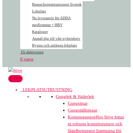
Branschorganisationen Svensk
Lekplats
Nu leverantör för ADDA
medlemmar + HBV
Kataloger
Anmäl dig till vårt nyhetsbrev
Bygga och anlägga lekplats
Få rådgivning
0 varor
LEKPLATSUTRUSTNING
Gunglek & fjäderlek
Gungsitsar
Gungställningar
Kompisgungor
Hos Söve hittar
ni robusta kompisgungor och
fågelbogungor framtagna för