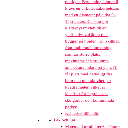
markyta. Beroende på modell
krävs en cirkulär säkerhetszon
med en diameter på cirka 9–
14,5 meter. Det som gör
klätterpyramiden till ett
yteffektivt val är att den
bygger på höjden. Till skillnad
från traditionell utrustning
som tar större plats,
maximerar nätstrukturen
antalet användare på ytan. Ni
får plats med betydligt fler
barn och mer aktivitet per
kvadratmeter, vilket är
idealiskt för begränsade
skolgårdar och kommunala
parker.
Klätterlek tillbehör
Lek och Lär
Matematikprodukter
Här finner