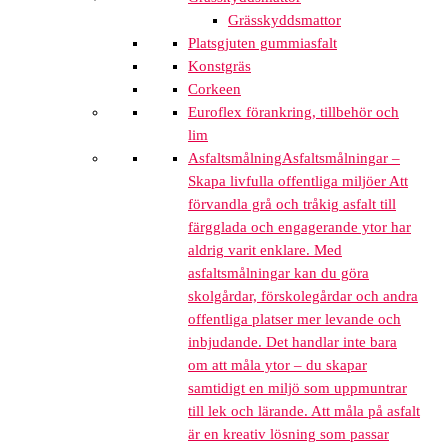
Grässkyddsmattor
Platsgjuten gummiasfalt
Konstgräs
Corkeen
Euroflex förankring, tillbehör och
lim
Asfaltsmålning
Asfaltsmålningar –
Skapa livfulla offentliga miljöer Att
förvandla grå och tråkig asfalt till
färgglada och engagerande ytor har
aldrig varit enklare. Med
asfaltsmålningar kan du göra
skolgårdar, förskolegårdar och andra
offentliga platser mer levande och
inbjudande. Det handlar inte bara
om att måla ytor – du skapar
samtidigt en miljö som uppmuntrar
till lek och lärande. Att måla på asfalt
är en kreativ lösning som passar