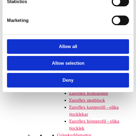
Statistics
mm – fallhöjd upp till 2,1 m
Nordic rubber safe tiles 75
mm – fallhöjd upp till 2,5 m
Marketing
Euroflex - övriga produkter
Euroflex - kantskydd
Euroflex hel & halvkulor /
stenar / diamonds
Allow all
Euroflex kub / kub EPDM
Euroflex svamp/träd
Allow selection
Euroflex stepper/S & C-block
Euroflex gummistockar
Euroflex hörnskydd
Deny
Euroflex gräskantskydd
Euroflex trottoarsten
Euroflex stegblock
Euroflex kantprofil - olika
tjocklekar
Euroflex hörnprofil - olika
tjocklek
Grässkyddsmattor