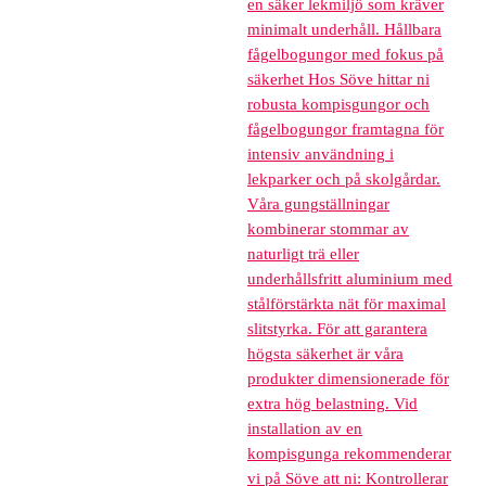
en säker lekmiljö som kräver
minimalt underhåll. Hållbara
fågelbogungor med fokus på
säkerhet Hos Söve hittar ni
robusta kompisgungor och
fågelbogungor framtagna för
intensiv användning i
lekparker och på skolgårdar.
Våra gungställningar
kombinerar stommar av
naturligt trä eller
underhållsfritt aluminium med
stålförstärkta nät för maximal
slitstyrka. För att garantera
högsta säkerhet är våra
produkter dimensionerade för
extra hög belastning. Vid
installation av en
kompisgunga rekommenderar
vi på Söve att ni: Kontrollerar