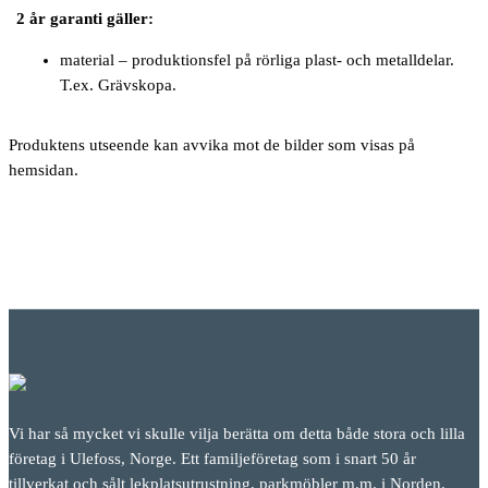
2 år garanti gäller:
material – produktionsfel på rörliga plast- och metalldelar.
T.ex. Grävskopa.
Produktens utseende kan avvika mot de bilder som visas på
hemsidan.
Vi har så mycket vi skulle vilja berätta om detta både stora och lilla
företag i Ulefoss, Norge. Ett familjeföretag som i snart 50 år
tillverkat och sålt lekplatsutrustning, parkmöbler m.m. i Norden.