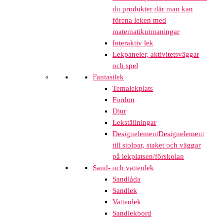
du produkter där man kan
förena leken med
matematikutmaningar
Interaktiv lek
Lekpaneler, aktivitetsväggar
och spel
Fantasilek
Temalekplats
Fordon
Djur
Lekställningar
Designelement
Designelement
till stolpar, staket och väggar
på lekplatsen/förskolan
Sand- och vattenlek
Sandlåda
Sandlek
Vattenlek
Sandlekbord