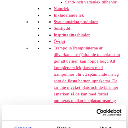
Sand- och vattenlek tillbehör
Naturlek
Inkluderande lek
Svanenmärkta produkter
Solskydd
Inspringningshinder
Övrigt
Trampolin
Trampolinerna är
tillverkade av fjädrande material som
gör att barnen kan hoppa högt. Att
komplettera lekplatsen med
trampoliner blir ett spännande inslag
som de flesta barnen uppskattar. De
tar inte mycket plats och de fälls ner
i marken så de kan med fördel
monteras mellan lekplatsutrustning
där det finns lediga ytor. När barnen
springer mellan klätterställningar och
FALLSKYDD & UNDERLAG
Fallskyddsmattor