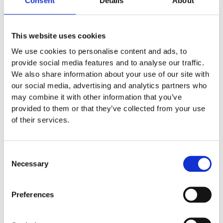
Consent
Details
About
Euroflex fallskyddsmatta 30
mm - för fallhöjd till och med
1 meter
This website uses cookies
Euroflex fallskyddsmatta 40
We use cookies to personalise content and ads, to
mm - för fallhöjd 1,2 meter
provide social media features and to analyse our traffic.
Euroflex fallskyddsmatta 50
We also share information about your use of our site with
mm - för fallhöjd 1,5 meter
our social media, advertising and analytics partners who
Euroflex fallskyddsmatta 60
may combine it with other information that you’ve
mm – för fallhöjd 1,7 meter
provided to them or that they’ve collected from your use
Euroflex fallskyddsmatta 70
of their services.
mm - för fallhöjd 2,1 meter
Euroflex fallskyddsmatta 80
mm - för fallhöjd 2,4 meter
Consent
Euroflex fallskyddsmatta 90
Necessary
Selection
mm soft - för fallhöjd 3,0
meter
Nordic rubber safe tiles 40
Preferences
mm – fallhöjd upp till 1,5 m
Nordic rubber safe tiles 55