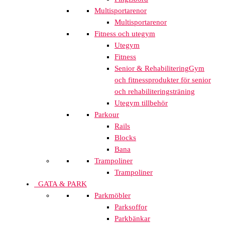
Multisportarenor
Multisportarenor
Fitness och utegym
Utegym
Fitness
Senior & Rehabilitering
Gym
och fitnessprodukter för senior
och rehabiliteringsträning
Utegym tillbehör
Parkour
Rails
Blocks
Bana
Trampoliner
Trampoliner
GATA & PARK
Parkmöbler
Parksoffor
Parkbänkar