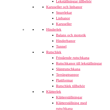
Lekställningar tillbehör
Karuseller och linbanor
Snurrlekar
Linbanor
Karuseller
Hinderlek
Balans och motorik
Hinderbanor
Tunnel
Rutschlek
Fristående rutschkana
Rutschkanor till lekställningar
Släntrutschkana
Terrängtrappor
Plattformar
Rutschlek tillbehör
Klätterlek
Klätterställningar
Klätterställning med
rutschkana