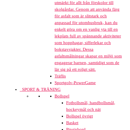
utmärkt för allt från förskolor till
skolgårdar. Genom att använda färg
för asfalt som är slitstark och
anpassad för utomhusbruk, kan du
enkelt göra om en vanlig yta till en
lekplats full av spännande aktiviteter
som hopphagar, sifferlekar och
bokstavsjakter. Dessa
asfaltsmålningar skapar en miljö som
engagerar barnen, samtidigt som de
lär sig på ett roligt sätt.
Träflis
Sportgolv-PowerGame
SPORT & TRÄNING
Bollspel
Fotbollsmål, handbollsmål,
hockeymål och nät
Bollspel övrigt
Basket
Pingisbord