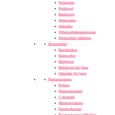
Parkstolar
Parkbord
Bänkbord
Sittgrupper
Sittpallar
Tillgänglighetsanpassat
Parkmöbler tillbehör
Barnmöbler
Barnbänkar
Barnsoffor
Barnbord
Bänkbord för barn
Sittpallar för barn
Parkutrustning
Pollare
Planteringskärl
Cykelställ
Markutrustning
Papperskorgar
Papperskorgar tillbehör