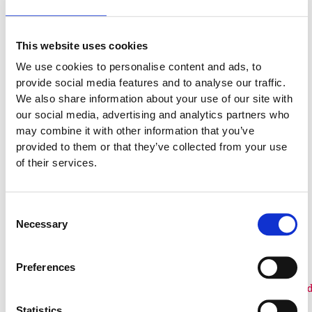
Material
This website uses cookies
Garantivillkor
We use cookies to personalise content and ads, to
provide social media features and to analyse our traffic.
We also share information about your use of our site with
our social media, advertising and analytics partners who
may combine it with other information that you’ve
Produktens utseende kan avvika mot de bilder som visas
provided to them or that they’ve collected from your use
på hemsidan.
of their services.
Consent
Necessary
Tillbehör
Selection
Preferences
Finns som fler
Finns som fler
Statistics
varianter
varianter