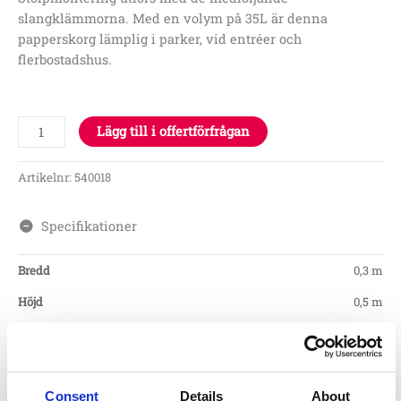
slangklämmorna. Med en volym på 35L är denna
papperskorg lämplig i parker, vid entréer och
flerbostadshus.
Lägg till i offertförfrågan
Artikelnr:
540018
Specifikationer
Bredd
0,3 m
Höjd
0,5 m
Monteringstid
Consent
Details
About