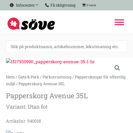
Hoppa
Infocenter
Få rådgivning
0 varor
till
innehåll
Papperskorg
Avenue
35L
Hem
/
Gata & Park
/
Parkutrustning
/
Papperskorgar för offentlig
mängd
miljö
/ Papperskorg Avenue 35L
Papperskorg Avenue 35L
Variant: Utan fot
Artikelnr: 540018