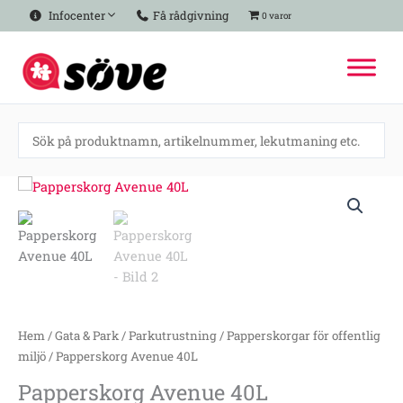
Hoppa
Infocenter
Få rådgivning
0 varor
till
innehåll
Papperskorg
Avenue
40L
mängd
Hem
/
Gata & Park
/
Parkutrustning
/
Papperskorgar för offentlig
miljö
/ Papperskorg Avenue 40L
Papperskorg Avenue 40L