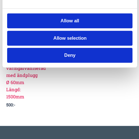
Allow all
Allow selection
540034
Deny
Stålrör
varmgalvaniserad
med ändplugg
Ø 60mm
Längd:
1500mm
500
:-