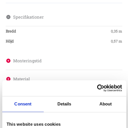
Specifikationer
Bredd
0,35 m
Höjd
0,57 m
Monteringstid
Material
Garantivillkor
Consent
Details
About
Produktens utseende kan avvika mot de bilder som visas
This website uses cookies
på hemsidan.