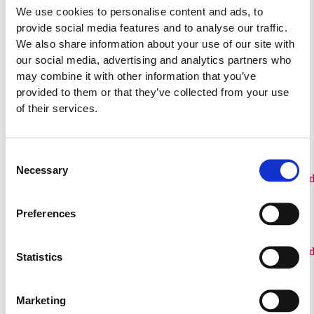
We use cookies to personalise content and ads, to
provide social media features and to analyse our traffic.
We also share information about your use of our site with
our social media, advertising and analytics partners who
may combine it with other information that you’ve
provided to them or that they’ve collected from your use
of their services.
Tillbehör
Consent
Necessary
Selection
Finns som fler
Finns som fler
varianter
varianter
Preferences
Dekal
Dekal
540033
hundlatrin
Papperskorg
Betongfot med
varmgalvanisera
100
:-
100
:-
Statistics
stolpe
1 500
:-
Marketing