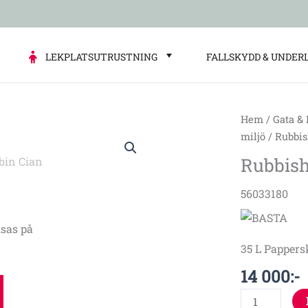
LEKPLATSUTRUSTNING
FALLSKYDD & UNDER
Hem
/
Gata &
Rubbish
miljö
/ Rubbis
bin
Rubbish
Cian
mängd
56033180
sas på
35 L Pappers
14 000
:-