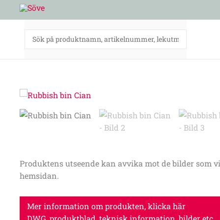
Hoppa
till
innehåll
Produktens utseende kan avvika mot de bilder som vi
hemsidan.
Mer information om produkten, klicka här
DWG, produktblad, teknisk information, bilder etc.