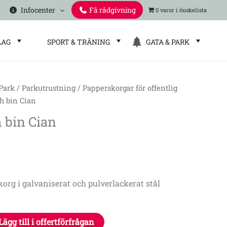
Infocenter
Få rådgivning
0 varor
LAG
SPORT & TRÄNING
GATA & PARK
 Park
/
Parkutrustning
/
Papperskorgar för offentlig
h bin Cian
 bin Cian
korg i galvaniserat och pulverlackerat stål
Lägg till i offertförfrågan