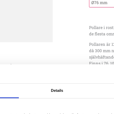
Pollare i ros
de flesta om
Pollaren är 
då 300 mm n
självhäftande
Finns i 76, 1
sas på
Details
Artikelnr:
560
Specifika