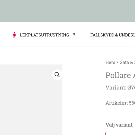
LEKPLATSUTRUSTNING
FALLSKYDD & UNDER
Hem
/
Gata &
Pollare
Pollare
Avenue
Svart
Variant: Ø
mängd
Artikelnr: 5
Välj variant