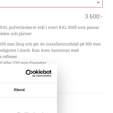
3 600
:-
tfritt, pulverlackerat stål i svart RAL 9005 som passar
råden och platser
1200 mm lång och ger en installationshöjd på 900 mm
edgjutes i mark. Kan även monteras med
 reflexer.
00 eller 220 mm diameter.
Lägg till i offertförfrågan
About
020-9005
tioner