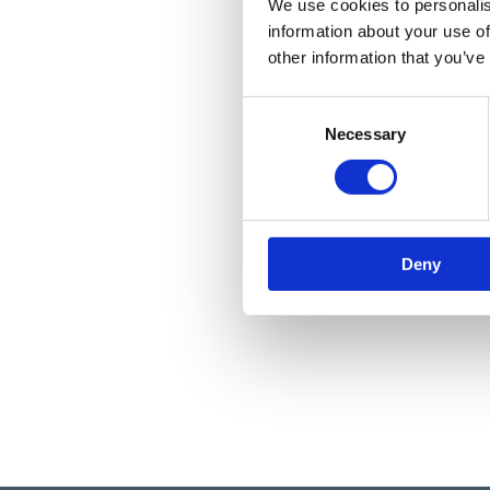
We use cookies to personalis
information about your use of
other information that you’ve
Consent
Necessary
Selection
Deny