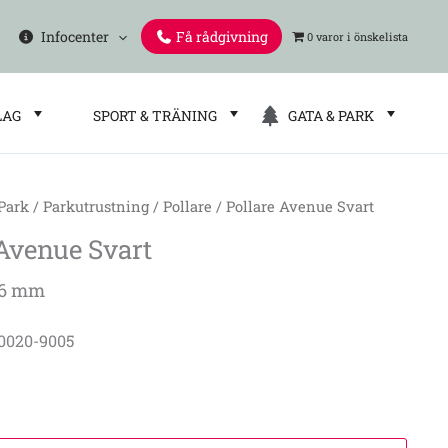
Infocenter
Få rådgivning
0 varor
LAG
SPORT & TRÄNING
GATA & PARK
 Park
/
Parkutrustning
/
Pollare
/ Pollare Avenue Svart
 Avenue Svart
76 mm
60020-9005