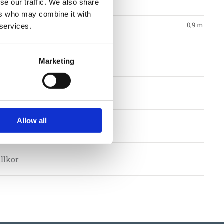
se our traffic. We also share
ers who may combine it with
0,9 m
 services.
gstid
Marketing
nt
Allow all
llkor