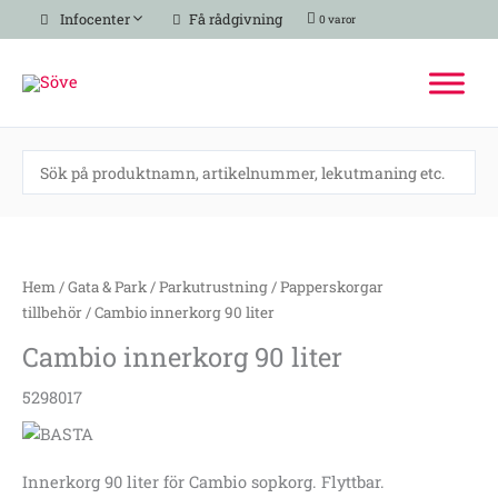
Hoppa
Infocenter
Få rådgivning
0 varor
till
innehåll
Cambio
innerkorg
90
Hem
/
Gata & Park
/
Parkutrustning
/
Papperskorgar
liter
tillbehör
/ Cambio innerkorg 90 liter
mängd
Cambio innerkorg 90 liter
5298017
Innerkorg 90 liter för Cambio sopkorg. Flyttbar.