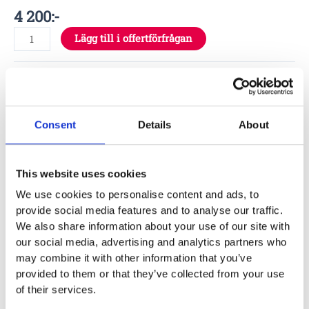
4 200
:-
Lägg till i offertförfrågan
Specifikationer
Consent
Details
About
Skötsel
This website uses cookies
We use cookies to personalise content and ads, to
Läs Erlaus skötselanvisning
provide social media features and to analyse our traffic.
We also share information about your use of our site with
Garantivillkor
our social media, advertising and analytics partners who
may combine it with other information that you’ve
provided to them or that they’ve collected from your use
Läs Erlaus garantivillkor
of their services.