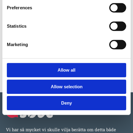
Preferences
540034
Statistics
Stålrör
varmgalvaniserad
med ändplugg
Marketing
Ø 60mm
Längd:
1500mm
Allow all
500
:-
Allow selection
Deny
Vi har så mycket vi skulle vilja berätta om detta både