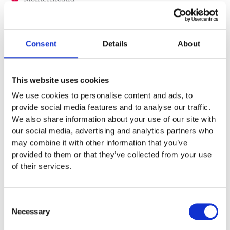
Garantivillkor
Consent
Details
About
Produktens utseende kan avvika mot de bilder som visas
This website uses cookies
på hemsidan.
We use cookies to personalise content and ads, to
provide social media features and to analyse our traffic.
We also share information about your use of our site with
our social media, advertising and analytics partners who
may combine it with other information that you’ve
provided to them or that they’ve collected from your use
of their services.
Tillbehör
Consent
Necessary
Selection