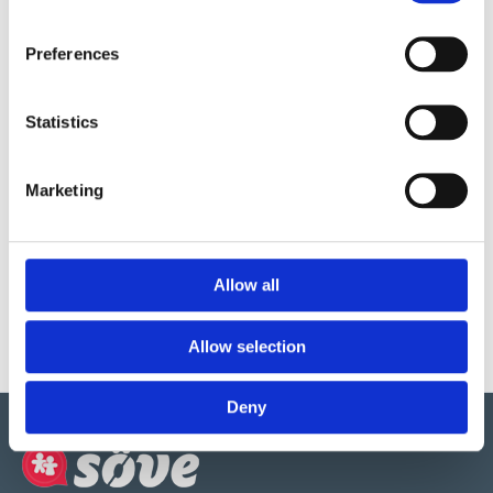
Preferences
Tillbehör
Statistics
Marketing
112054
Fundament i
återvunnen
Allow all
plast
1 000
:-
Allow selection
Deny