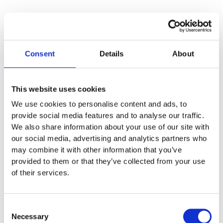
Specifikationer
Längd
1,5 m
Consent
Details
About
Bredd
0,06 m
This website uses cookies
Monteringstid
We use cookies to personalise content and ads, to
provide social media features and to analyse our traffic.
We also share information about your use of our site with
Material
our social media, advertising and analytics partners who
may combine it with other information that you’ve
Garantivillkor
provided to them or that they’ve collected from your use
of their services.
Produktens utseende kan avvika mot de bilder som visas
Consent
på hemsidan.
Necessary
Selection