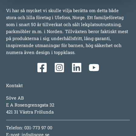
Vi har så mycket vi skulle vilja berätta om detta både
stora och lilla företag i Ulefoss, Norge. Ett familjeföretag
som i snart 50 år tillverkat och sålt lekplatsutrustning,
parkmöbler m.m. i Norden. Tillväxten beror faktiskt mest
på produkterna i sig; underhållsfritt, lång garanti,
inspirerande utmaningar för barnen, hög säkerhet och
numera även design i toppklass.
Kontakt
Söve AB
E A Rosengrensgata 32
421 31 Västra Frölunda
Telefon: 031-773 97 00
E-post:
info@sove.se