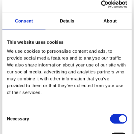
3 200
:-
Lägg till i offertförfrågan
Consent
Details
About
Specifikationer
This website uses cookies
We use cookies to personalise content and ads, to
provide social media features and to analyse our traffic.
Monteringstid
We also share information about your use of our site with
our social media, advertising and analytics partners who
may combine it with other information that you’ve
Monteringstid
1 t
provided to them or that they’ve collected from your use
Gäller totalt mantimmar.
of their services.
Skötsel
Consent
Necessary
Selection
Läs Erlaus skötselanvisning