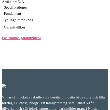
Artikelnr:
N/A
Specifikationer
Fundament
Typ
Inga förankring
Garantivillkor
Läs Nornas garantivillkor
Vi har så mycket vi skulle vilja berätta om detta både stora och lilla
företag i Ulefoss, Norge. Ett familjeföretag som i snart 50 år
tillverkat och sålt lekplatsutrustning, parkmöbler m.m. i Norden.