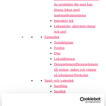
du produkter där man kan
förena leken med
matematikutmaningar
Interaktiv lek
Lekpaneler, aktivitetsväggar
och spel
Fantasilek
Temalekplats
Fordon
Djur
Lekställningar
Designelement
Designelement
till stolpar, staket och väggar
på lekplatsen/förskolan
Sand- och vattenlek
Sandlåda
Sandlek
Vattenlek
Sandlekbord