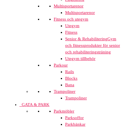
Multisportarenor
Multisportarenor
Fitness och utegym
Utegym
Fitness
Senior & Rehabilitering
Gym
och fitnessprodukter för senior
och rehabiliteringsträning
Utegym tillbehör
Parkour
Rails
Blocks
Bana
Trampoliner
Trampoliner
GATA & PARK
Parkmöbler
Parksoffor
Parkbänkar