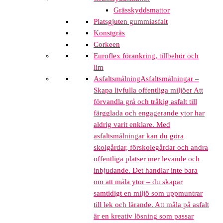
Grässkyddsmattor
Platsgjuten gummiasfalt
Konstgräs
Corkeen
Euroflex förankring, tillbehör och
lim
Asfaltsmålning
Asfaltsmålningar –
Skapa livfulla offentliga miljöer Att
förvandla grå och tråkig asfalt till
färgglada och engagerande ytor har
aldrig varit enklare. Med
asfaltsmålningar kan du göra
skolgårdar, förskolegårdar och andra
offentliga platser mer levande och
inbjudande. Det handlar inte bara
om att måla ytor – du skapar
samtidigt en miljö som uppmuntrar
till lek och lärande. Att måla på asfalt
är en kreativ lösning som passar