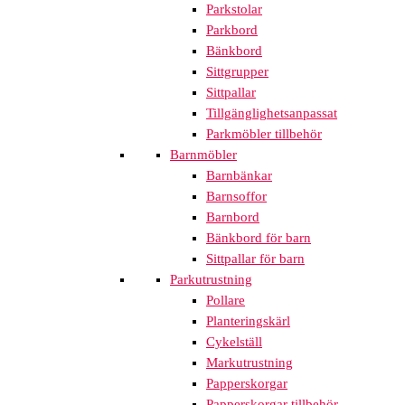
Parkstolar
Parkbord
Bänkbord
Sittgrupper
Sittpallar
Tillgänglighetsanpassat
Parkmöbler tillbehör
Barnmöbler
Barnbänkar
Barnsoffor
Barnbord
Bänkbord för barn
Sittpallar för barn
Parkutrustning
Pollare
Planteringskärl
Cykelställ
Markutrustning
Papperskorgar
Papperskorgar tillbehör