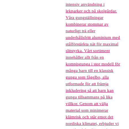
intensiv användning i
lekparker och på skolgårdar.
Våra gungställningar
kombinerar stommar av
naturligt trä eller
underhållsfritt aluminium med
stålförstärkta nät för maximal
slitstyrka. Vårt sortiment
innehåller allt från en
kompisgunga i stor modell för
många barn till en klassisk
gunga som fågelbo, alla
utformade för att främja
inkludering så att barn kan
gunga tillsammans på lika
villkor. Genom att välja
material som minimerar
klämrisk och står emot det
nordiska klimatet, erbjuder vi