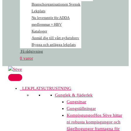
Branschorganisationen Svensk
Lekplats
Nu leverantör för ADDA
medlemmar + HBV
Kataloger
Anmäl dig till vårt nyhetsbrev
Bygga och anlägga lekplats
Få rådgivning
0 varor
LEKPLATSUTRUSTNING
Gunglek & fjäderlek
Gungsitsar
Gungställningar
Kompisgungor
Hos Söve hittar
ni robusta kompisgungor och
fågelbogungor framtagna för