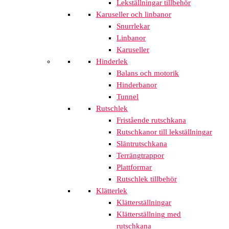
Lekställningar tillbehör
Karuseller och linbanor
Snurrlekar
Linbanor
Karuseller
Hinderlek
Balans och motorik
Hinderbanor
Tunnel
Rutschlek
Fristående rutschkana
Rutschkanor till lekställningar
Släntrutschkana
Terrängtrappor
Plattformar
Rutschlek tillbehör
Klätterlek
Klätterställningar
Klätterställning med
rutschkana