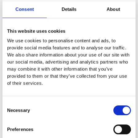
Sand- och vattenlek tillbehör
Consent
Details
About
Naturlek
Inkluderande lek
Svanenmärkta produkter
Solskydd
This website uses cookies
Inspringningshinder
We use cookies to personalise content and ads, to
Övrigt
provide social media features and to analyse our traffic.
Trampolin
Trampolinerna är
We also share information about your use of our site with
tillverkade av fjädrande material som
our social media, advertising and analytics partners who
gör att barnen kan hoppa högt. Att
may combine it with other information that you’ve
komplettera lekplatsen med
provided to them or that they’ve collected from your use
trampoliner blir ett spännande inslag
of their services.
som de flesta barnen uppskattar. De
tar inte mycket plats och de fälls ner
i marken så de kan med fördel
Consent
monteras mellan lekplatsutrustning
Necessary
Selection
där det finns lediga ytor. När barnen
springer mellan klätterställningar och
Preferences
FALLSKYDD & UNDERLAG
Fallskyddsmattor