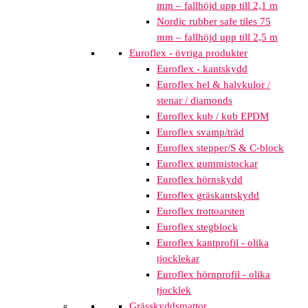
mm – fallhöjd upp till 2,1 m
Nordic rubber safe tiles 75
mm – fallhöjd upp till 2,5 m
Euroflex - övriga produkter
Euroflex - kantskydd
Euroflex hel & halvkulor /
stenar / diamonds
Euroflex kub / kub EPDM
Euroflex svamp/träd
Euroflex stepper/S & C-block
Euroflex gummistockar
Euroflex hörnskydd
Euroflex gräskantskydd
Euroflex trottoarsten
Euroflex stegblock
Euroflex kantprofil - olika
tjocklekar
Euroflex hörnprofil - olika
tjocklek
Grässkyddsmattor