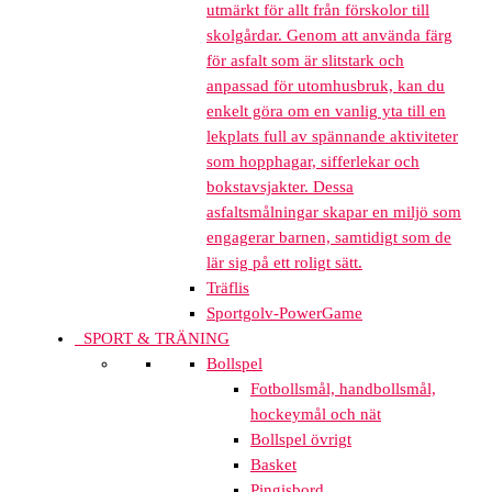
utmärkt för allt från förskolor till
skolgårdar. Genom att använda färg
för asfalt som är slitstark och
anpassad för utomhusbruk, kan du
enkelt göra om en vanlig yta till en
lekplats full av spännande aktiviteter
som hopphagar, sifferlekar och
bokstavsjakter. Dessa
asfaltsmålningar skapar en miljö som
engagerar barnen, samtidigt som de
lär sig på ett roligt sätt.
Träflis
Sportgolv-PowerGame
SPORT & TRÄNING
Bollspel
Fotbollsmål, handbollsmål,
hockeymål och nät
Bollspel övrigt
Basket
Pingisbord