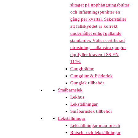
slitaget på upphängningsbultar
och infästningspunkter en
gång per kvartal. Säkerställer
att fallskyddet är korrekt
underhållet enligt gällande
standarder. Väljer certifierad
utrustning – alla våra gungor
uppfyller kraven i SS-EN
1176.
Gungbrädor
Gungdjur & Fjäderlek
Gunglek tillbehör
Småbarnslek
Lekhus
Lekställningar
Småbarnslek tillbehör
Lekställningar
Lekställningar utan rutsch
Rutsch- och lekställningar