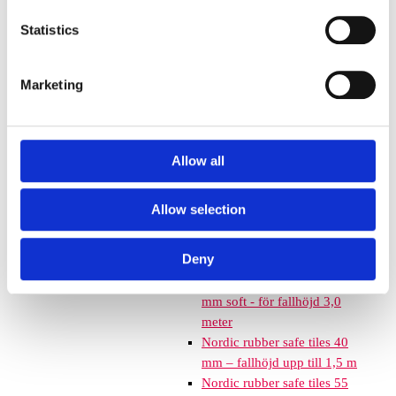
Euroflex fallskyddsmatta 30
Statistics
mm - för fallhöjd till och med
1 meter
Euroflex fallskyddsmatta 40
Marketing
mm - för fallhöjd 1,2 meter
Euroflex fallskyddsmatta 50
mm - för fallhöjd 1,5 meter
Euroflex fallskyddsmatta 60
Allow all
mm – för fallhöjd 1,7 meter
Euroflex fallskyddsmatta 70
Allow selection
mm - för fallhöjd 2,1 meter
Euroflex fallskyddsmatta 80
Deny
mm - för fallhöjd 2,4 meter
Euroflex fallskyddsmatta 90
mm soft - för fallhöjd 3,0
meter
Nordic rubber safe tiles 40
mm – fallhöjd upp till 1,5 m
Nordic rubber safe tiles 55