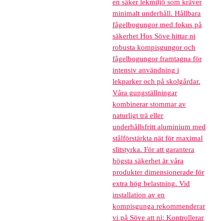
en säker lekmiljö som kräver
minimalt underhåll. Hållbara
fågelbogungor med fokus på
säkerhet Hos Söve hittar ni
robusta kompisgungor och
fågelbogungor framtagna för
intensiv användning i
lekparker och på skolgårdar.
Våra gungställningar
kombinerar stommar av
naturligt trä eller
underhållsfritt aluminium med
stålförstärkta nät för maximal
slitstyrka. För att garantera
högsta säkerhet är våra
produkter dimensionerade för
extra hög belastning. Vid
installation av en
kompisgunga rekommenderar
vi på Söve att ni: Kontrollerar