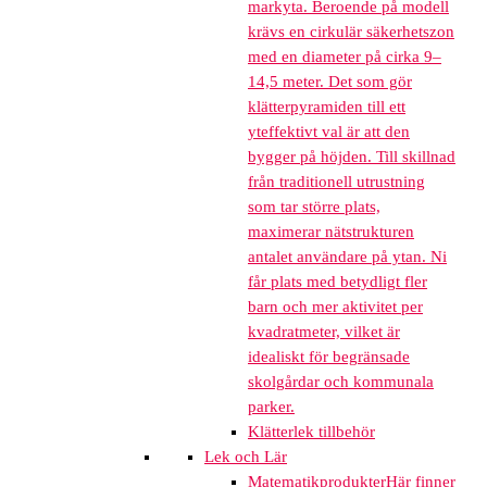
markyta. Beroende på modell
krävs en cirkulär säkerhetszon
med en diameter på cirka 9–
14,5 meter. Det som gör
klätterpyramiden till ett
yteffektivt val är att den
bygger på höjden. Till skillnad
från traditionell utrustning
som tar större plats,
maximerar nätstrukturen
antalet användare på ytan. Ni
får plats med betydligt fler
barn och mer aktivitet per
kvadratmeter, vilket är
idealiskt för begränsade
skolgårdar och kommunala
parker.
Klätterlek tillbehör
Lek och Lär
Matematikprodukter
Här finner