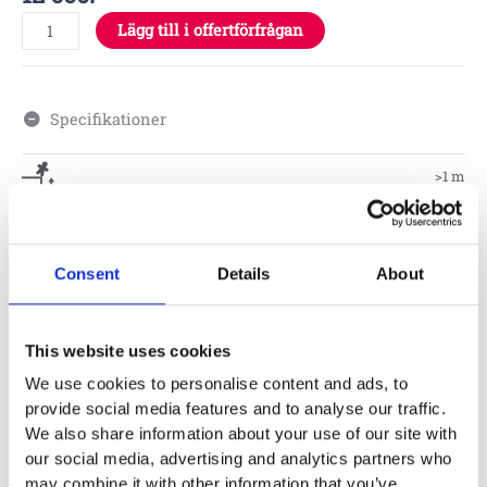
Lägg till i offertförfrågan
Specifikationer
>1 m
1 – 6 år
Consent
Details
About
Skötsel
This website uses cookies
Garantivillkor
We use cookies to personalise content and ads, to
provide social media features and to analyse our traffic.
We also share information about your use of our site with
Produktens utseende kan avvika mot de bilder som visas
our social media, advertising and analytics partners who
på hemsidan.
may combine it with other information that you’ve