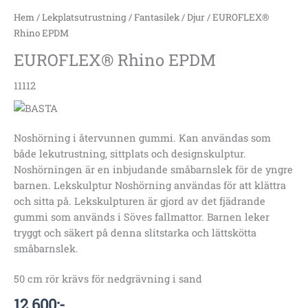
Hem
/
Lekplatsutrustning
/
Fantasilek
/
Djur
/ EUROFLEX®
Rhino EPDM
EUROFLEX® Rhino EPDM
11112
Noshörning i återvunnen gummi. Kan användas som
både lekutrustning, sittplats och designskulptur.
Noshörningen är en inbjudande småbarnslek för de yngre
barnen. Lekskulptur Noshörning användas för att klättra
och sitta på. Lekskulpturen är gjord av det fjädrande
gummi som används i Söves fallmattor. Barnen leker
tryggt och säkert på denna slitstarka och lättskötta
småbarnslek.
50 cm rör krävs för nedgrävning i sand
12 600
:-