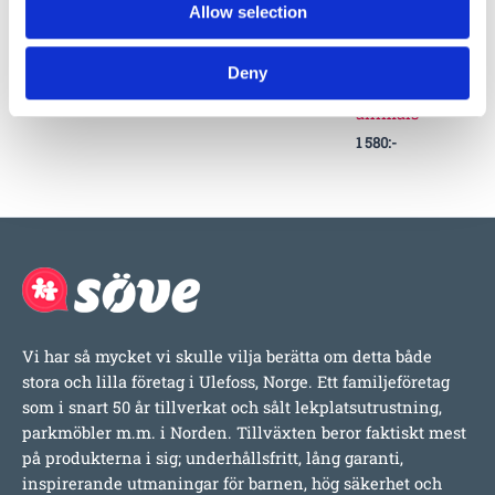
EUROFLEX®
Novapur Glue
EUROFLEX
Allow selection
Basplatta för
for Euroflex
ground anchor
Djur
products
for Mushroom,
Deny
5 700
:-
stepper and
320
:-
–
1 050
:-
animals
1 580
:-
Vi har så mycket vi skulle vilja berätta om detta både
stora och lilla företag i Ulefoss, Norge. Ett familjeföretag
som i snart 50 år tillverkat och sålt lekplatsutrustning,
parkmöbler m.m. i Norden. Tillväxten beror faktiskt mest
på produkterna i sig; underhållsfritt, lång garanti,
inspirerande utmaningar för barnen, hög säkerhet och