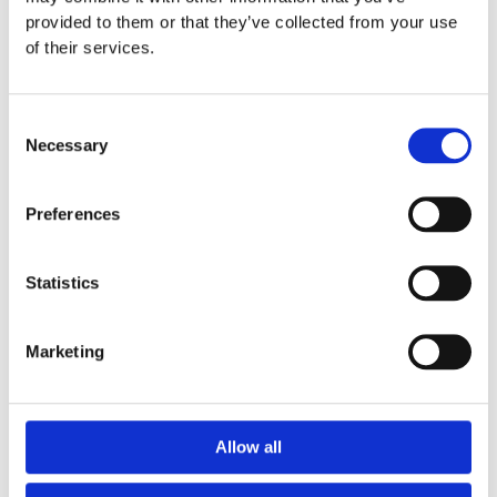
provided to them or that they’ve collected from your use
of their services.
Mer information om produkten, klicka här
DWG, produktblad, teknisk information, bilder etc.
Consent
Necessary
Selection
Preferences
Statistics
Tillbehör
Prisintervall:
Marketing
320:-
till
1
050:-
122222
Allow all
Finns som fler
varianter
00-004-239