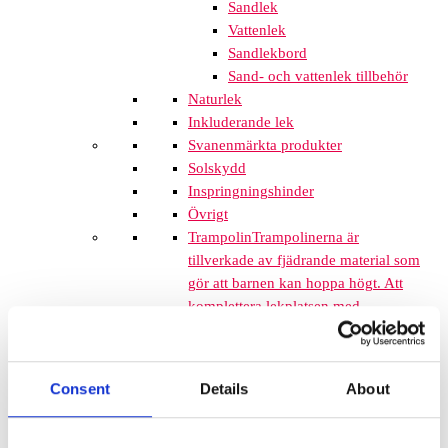
Sandlek
Vattenlek
Sandlekbord
Sand- och vattenlek tillbehör
Naturlek
Inkluderande lek
Svanenmärkta produkter
Solskydd
Inspringningshinder
Övrigt
Trampolin
Trampolinerna är
tillverkade av fjädrande material som
gör att barnen kan hoppa högt. Att
komplettera lekplatsen med
trampoliner blir ett spännande inslag
som de flesta barnen uppskattar. De
tar inte mycket plats och de fälls ner
Consent
Details
About
i marken så de kan med fördel
monteras mellan lekplatsutrustning
där det finns lediga ytor. När barnen