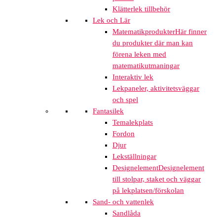
Klätterlek tillbehör
Lek och Lär
Matematikprodukter
Här finner
du produkter där man kan
förena leken med
matematikutmaningar
Interaktiv lek
Lekpaneler, aktivitetsväggar
och spel
Fantasilek
Temalekplats
Fordon
Djur
Lekställningar
Designelement
Designelement
till stolpar, staket och väggar
på lekplatsen/förskolan
Sand- och vattenlek
Sandlåda