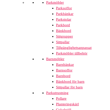
Parkmöbler
Parksoffor
Parkbänkar
Parkstolar
Parkbord
Bänkbord
Sittgrupper
Sittpallar
Tillgänglighetsanpassat
Parkmöbler tillbehör
Barnmöbler
Barnbänkar
Barnsoffor
Barnbord
Bänkbord för barn
Sittpallar för barn
Parkutrustning
Pollare
Planteringskärl
Cykelställ