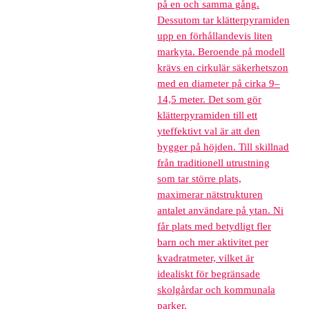
på en och samma gång.
Dessutom tar klätterpyramiden
upp en förhållandevis liten
markyta. Beroende på modell
krävs en cirkulär säkerhetszon
med en diameter på cirka 9–
14,5 meter. Det som gör
klätterpyramiden till ett
yteffektivt val är att den
bygger på höjden. Till skillnad
från traditionell utrustning
som tar större plats,
maximerar nätstrukturen
antalet användare på ytan. Ni
får plats med betydligt fler
barn och mer aktivitet per
kvadratmeter, vilket är
idealiskt för begränsade
skolgårdar och kommunala
parker.