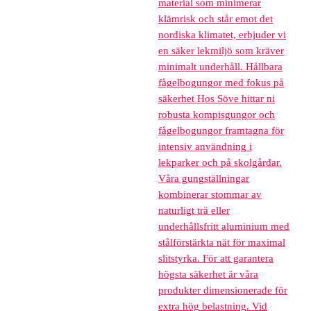
material som minimerar
klämrisk och står emot det
nordiska klimatet, erbjuder vi
en säker lekmiljö som kräver
minimalt underhåll. Hållbara
fågelbogungor med fokus på
säkerhet Hos Söve hittar ni
robusta kompisgungor och
fågelbogungor framtagna för
intensiv användning i
lekparker och på skolgårdar.
Våra gungställningar
kombinerar stommar av
naturligt trä eller
underhållsfritt aluminium med
stålförstärkta nät för maximal
slitstyrka. För att garantera
högsta säkerhet är våra
produkter dimensionerade för
extra hög belastning. Vid