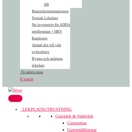
AB
Branschorganisationen
Svensk Lekplats
Nu leverantör för ADDA
medlemmar + HBV
Kataloger
Anmäl dig till vårt
nyhetsbrev
Bygga och anlägga
lekplats
Få rådgivning
0 varor
LEKPLATSUTRUSTNING
Gunglek & fjäderlek
Gungsitsar
Gungställningar