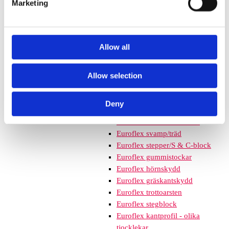
Marketing
Nordic rubber safe tiles 40
mm – fallhöjd upp till 1,5 m
Nordic rubber safe tiles 55
mm – fallhöjd upp till 2,1 m
Allow all
Nordic rubber safe tiles 75
mm – fallhöjd upp till 2,5 m
Euroflex - övriga produkter
Allow selection
Euroflex - kantskydd
Euroflex hel & halvkulor /
Deny
stenar / diamonds
Euroflex kub / kub EPDM
Euroflex svamp/träd
Euroflex stepper/S & C-block
Euroflex gummistockar
Euroflex hörnskydd
Euroflex gräskantskydd
Euroflex trottoarsten
Euroflex stegblock
Euroflex kantprofil - olika
tjocklekar