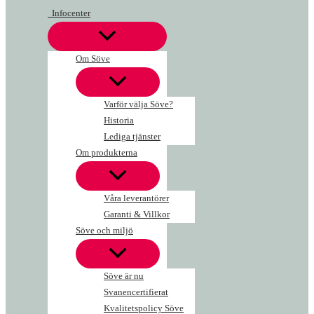
Hoppa
Spring
Infocenter
till
rocker
innehåll
Duck
mängd
Om Söve
Varför välja Söve?
Historia
Lediga tjänster
Om produkterna
Våra leverantörer
Garanti & Villkor
Söve och miljö
Söve är nu
Svanencertifierat
Kvalitetspolicy Söve