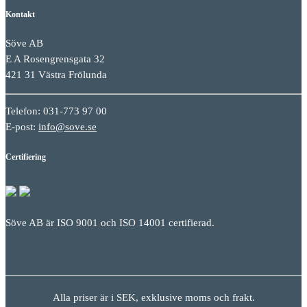
Kontakt
Söve AB
E A Rosengrensgata 32
421 31 Västra Frölunda
Telefon: 031-773 97 00
E-post:
info@sove.se
Certifiering
Söve AB är ISO 9001 och ISO 14001 certifierad.
Alla priser är i SEK, exklusive moms och frakt.