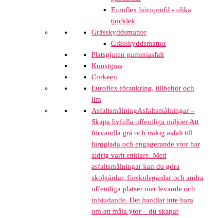
Euroflex hörnprofil - olika
tjocklek
Grässkyddsmattor
Grässkyddsmattor
Platsgjuten gummiasfalt
Konstgräs
Corkeen
Euroflex förankring, tillbehör och
lim
Asfaltsmålning
Asfaltsmålningar –
Skapa livfulla offentliga miljöer Att
förvandla grå och tråkig asfalt till
färgglada och engagerande ytor har
aldrig varit enklare. Med
asfaltsmålningar kan du göra
skolgårdar, förskolegårdar och andra
offentliga platser mer levande och
inbjudande. Det handlar inte bara
om att måla ytor – du skapar