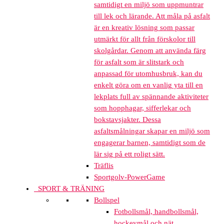
samtidigt en miljö som uppmuntrar
till lek och lärande. Att måla på asfalt
är en kreativ lösning som passar
utmärkt för allt från förskolor till
skolgårdar. Genom att använda färg
för asfalt som är slitstark och
anpassad för utomhusbruk, kan du
enkelt göra om en vanlig yta till en
lekplats full av spännande aktiviteter
som hopphagar, sifferlekar och
bokstavsjakter. Dessa
asfaltsmålningar skapar en miljö som
engagerar barnen, samtidigt som de
lär sig på ett roligt sätt.
Träflis
Sportgolv-PowerGame
SPORT & TRÄNING
Bollspel
Fotbollsmål, handbollsmål,
hockeymål och nät