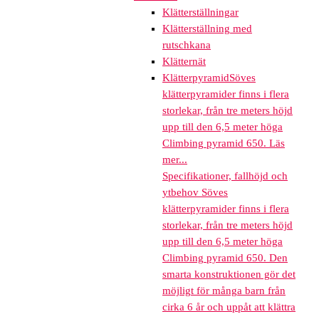
Klätterställningar
Klätterställning med
rutschkana
Klätternät
Klätterpyramid
Söves
klätterpyramider finns i flera
storlekar, från tre meters höjd
upp till den 6,5 meter höga
Climbing pyramid 650. Läs
mer...
Specifikationer, fallhöjd och
ytbehov Söves
klätterpyramider finns i flera
storlekar, från tre meters höjd
upp till den 6,5 meter höga
Climbing pyramid 650. Den
smarta konstruktionen gör det
möjligt för många barn från
cirka 6 år och uppåt att klättra