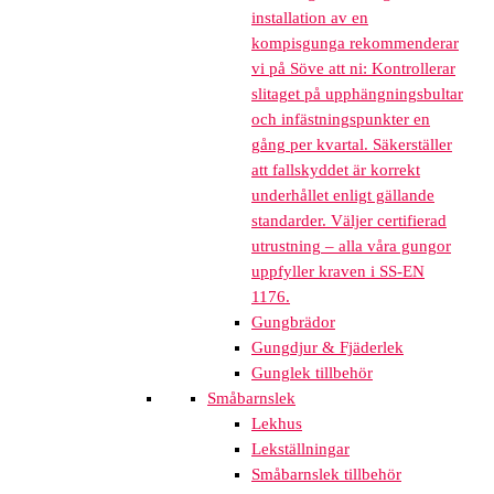
installation av en
kompisgunga rekommenderar
vi på Söve att ni: Kontrollerar
slitaget på upphängningsbultar
och infästningspunkter en
gång per kvartal. Säkerställer
att fallskyddet är korrekt
underhållet enligt gällande
standarder. Väljer certifierad
utrustning – alla våra gungor
uppfyller kraven i SS-EN
1176.
Gungbrädor
Gungdjur & Fjäderlek
Gunglek tillbehör
Småbarnslek
Lekhus
Lekställningar
Småbarnslek tillbehör