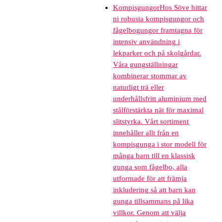
Kompisgungor
Hos Söve hittar
ni robusta kompisgungor och
fågelbogungor framtagna för
intensiv användning i
lekparker och på skolgårdar.
Våra gungställningar
kombinerar stommar av
naturligt trä eller
underhållsfritt aluminium med
stålförstärkta nät för maximal
slitstyrka. Vårt sortiment
innehåller allt från en
kompisgunga i stor modell för
många barn till en klassisk
gunga som fågelbo, alla
utformade för att främja
inkludering så att barn kan
gunga tillsammans på lika
villkor. Genom att välja