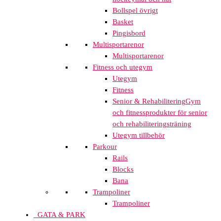
Bollspel övrigt
Basket
Pingisbord
Multisportarenor
Multisportarenor
Fitness och utegym
Utegym
Fitness
Senior & Rehabilitering
Gym
och fitnessprodukter för senior
och rehabiliteringsträning
Utegym tillbehör
Parkour
Rails
Blocks
Bana
Trampoliner
Trampoliner
GATA & PARK