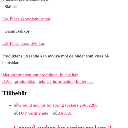
Skötsel
Läs Eibes skötselanvisning
Garantivillkor
Läs Eibes garantivillkor
Produktens utseende kan avvika mot de bilder som visas på
hemsidan.
Mer information om produkten, klicka här
DWG, produktblad, teknisk information, bilder etc.
Tillbehör
5632280
Ground anchor for spring rockers 2