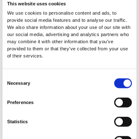
This website uses cookies
springer mellan klätterställningar och
We use cookies to personalise content and ads, to
FALLSKYDD & UNDERLAG
provide social media features and to analyse our traffic.
Fallskyddsmattor
We also share information about your use of our site with
Euroflex fallskyddsmatta 30
our social media, advertising and analytics partners who
mm - för fallhöjd till och med
may combine it with other information that you’ve
1 meter
provided to them or that they’ve collected from your use
Euroflex fallskyddsmatta 40
of their services.
mm - för fallhöjd 1,2 meter
Euroflex fallskyddsmatta 50
mm - för fallhöjd 1,5 meter
Consent
Euroflex fallskyddsmatta 60
Necessary
Selection
mm – för fallhöjd 1,7 meter
Euroflex fallskyddsmatta 70
mm - för fallhöjd 2,1 meter
Preferences
Euroflex fallskyddsmatta 80
mm - för fallhöjd 2,4 meter
Euroflex fallskyddsmatta 90
Statistics
mm soft - för fallhöjd 3,0
meter