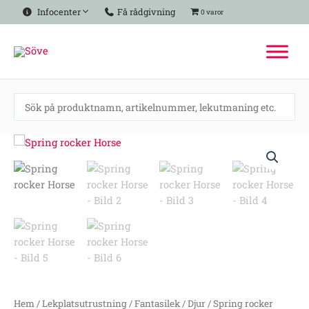
Hoppa
Infocenter
Få rådgivning
0 varor
till
innehåll
Spring
rocker
Horse
mängd
Hem
/
Lekplatsutrustning
/
Fantasilek
/
Djur
/ Spring rocker