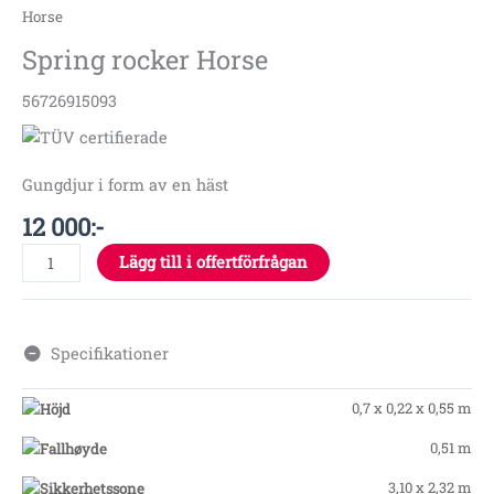
Horse
Spring rocker Horse
56726915093
Gungdjur i form av en häst
12 000
:-
Lägg till i offertförfrågan
Specifikationer
0,7 x 0,22 x 0,55 m
0,51 m
3,10 x 2,32 m