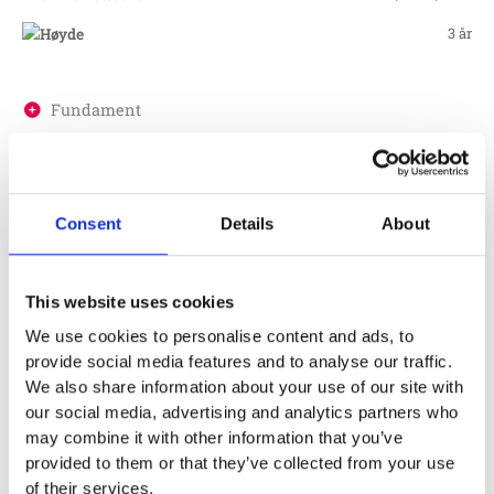
3 år
Fundament
Material
Consent
Details
About
Skötsel
This website uses cookies
Garantivillkor
We use cookies to personalise content and ads, to
provide social media features and to analyse our traffic.
We also share information about your use of our site with
Produktens utseende kan avvika mot de bilder som visas
our social media, advertising and analytics partners who
på hemsidan.
may combine it with other information that you’ve
provided to them or that they’ve collected from your use
of their services.
Mer information om produkten, klicka här