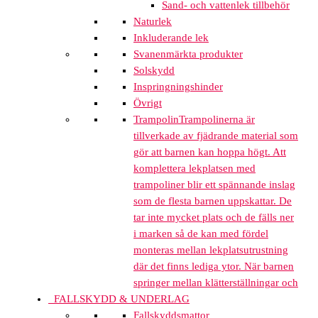
Sand- och vattenlek tillbehör
Naturlek
Inkluderande lek
Svanenmärkta produkter
Solskydd
Inspringningshinder
Övrigt
Trampolin
Trampolinerna är
tillverkade av fjädrande material som
gör att barnen kan hoppa högt. Att
komplettera lekplatsen med
trampoliner blir ett spännande inslag
som de flesta barnen uppskattar. De
tar inte mycket plats och de fälls ner
i marken så de kan med fördel
monteras mellan lekplatsutrustning
där det finns lediga ytor. När barnen
springer mellan klätterställningar och
FALLSKYDD & UNDERLAG
Fallskyddsmattor