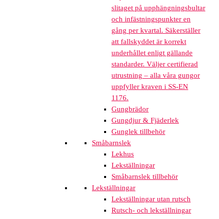
slitaget på upphängningsbultar
och infästningspunkter en
gång per kvartal. Säkerställer
att fallskyddet är korrekt
underhållet enligt gällande
standarder. Väljer certifierad
utrustning – alla våra gungor
uppfyller kraven i SS-EN
1176.
Gungbrädor
Gungdjur & Fjäderlek
Gunglek tillbehör
Småbarnslek
Lekhus
Lekställningar
Småbarnslek tillbehör
Lekställningar
Lekställningar utan rutsch
Rutsch- och lekställningar