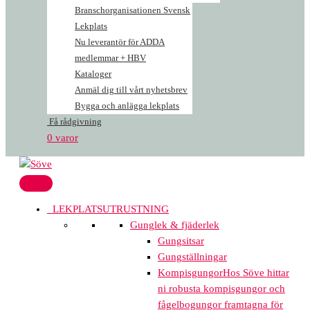
Branschorganisationen Svensk
Lekplats
Nu leverantör för ADDA
medlemmar + HBV
Kataloger
Anmäl dig till vårt nyhetsbrev
Bygga och anlägga lekplats
Få rådgivning
0 varor
LEKPLATSUTRUSTNING
Gunglek & fjäderlek
Gungsitsar
Gungställningar
Kompisgungor
Hos Söve hittar
ni robusta kompisgungor och
fågelbogungor framtagna för