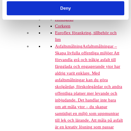
Grässkyddsmattor
Deny
Platsgjuten gummiasfalt
Konstgräs
Corkeen
Euroflex förankring, tillbehör och
lim
Asfaltsmålning
Asfaltsmålningar –
Skapa livfulla offentliga miljöer Att
förvandla grå och tråkig asfalt till
färgglada och engagerande ytor har
aldrig varit enklare. Med
asfaltsmålningar kan du göra
skolgårdar, förskolegårdar och andra
offentliga platser mer levande och
inbjudande. Det handlar inte bara
om att måla ytor – du skapar
samtidigt en miljö som uppmuntrar
till lek och lärande. Att måla på asfalt
är en kreativ lösning som passar