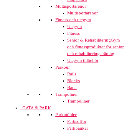
Multisportarenor
Multisportarenor
Fitness och utegym
Utegym
Fitness
Senior & Rehabilitering
Gym
och fitnessprodukter för senior
och rehabiliteringsträning
Utegym tillbehör
Parkour
Rails
Blocks
Bana
Trampoliner
Trampoliner
GATA & PARK
Parkmöbler
Parksoffor
Parkbänkar