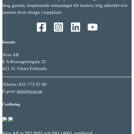
lång garanti, inspirerande utmaningar för barnen, hög säkerhet och
numera även design i toppklass.
Kontakt
Söve AB
E A Rosengrensgata 32
421 31 Västra Frölunda
Telefon: 031-773 97 00
E-post:
info@sove.se
Certifiering
Söve AB är ISO 9001 och ISO 14001 certifierad.