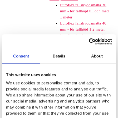
Euroflex fallskyddsmatta 30
mm - för fallhöjd till och med
1 meter
Euroflex fallskyddsmatta 40
mm - för fallhöjd 1,2 meter
Euroflex fallskyddsmatta 50
mm - för fallhöjd 1,5 meter
Euroflex fallskyddsmatta 60
mm – för fallhöjd 1,7 meter
Consent
Details
About
Euroflex fallskyddsmatta 70
mm - för fallhöjd 2,1 meter
Euroflex fallskyddsmatta 80
This website uses cookies
mm - för fallhöjd 2,4 meter
We use cookies to personalise content and ads, to
Euroflex fallskyddsmatta 90
provide social media features and to analyse our traffic.
mm soft - för fallhöjd 3,0
We also share information about your use of our site with
meter
our social media, advertising and analytics partners who
Nordic rubber safe tiles 40
may combine it with other information that you’ve
mm – fallhöjd upp till 1,5 m
provided to them or that they’ve collected from your use
Nordic rubber safe tiles 55