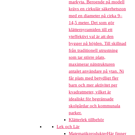
markyta. Beroende på modell
krävs en cirkulär säkerhetszon
med en diameter på cirka 9–
14,5 meter. Det som gör
klätterpyramiden till ett
yteffektivt val är att den
bygger på höjden. Till skillnad
från traditionell utrustning
som tar större plats,
maximerar nätstrukturen
antalet användare på ytan. Ni
får plats med betydligt fler
barn och mer aktivitet per
kvadratmeter, vilket är
idealiskt för begränsade
skolgårdar och kommunala
parker.
Klätterlek tillbehör
Lek och Lär
Matematikprodukter
Här finner