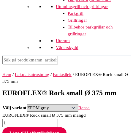
Utomhusgrill och grillringar
Parkgrill
Grillringar
Tillbehör parkgrillar och
grillringar
Uterum
Väderskydd
Hem
/
Lekplatsutrustning
/
Fantasilek
/ EUROFLEX® Rock small Ø
375 mm
EUROFLEX® Rock small Ø 375 mm
Välj variant
Rensa
EUROFLEX® Rock small Ø 375 mm mängd
Lägg till i offertförfrågan