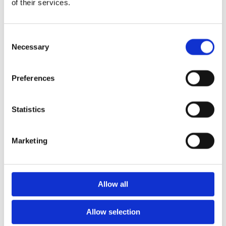
of their services.
mm – fallhöjd upp till 2,1 m
Nordic rubber safe tiles 75
mm – fallhöjd upp till 2,5 m
Consent
Euroflex - övriga produkter
Necessary
Selection
Euroflex - kantskydd
Euroflex hel & halvkulor /
stenar / diamonds
Preferences
Euroflex kub / kub EPDM
Euroflex svamp/träd
Euroflex stepper/S & C-block
Statistics
Euroflex gummistockar
Euroflex hörnskydd
Marketing
Euroflex gräskantskydd
Euroflex trottoarsten
Euroflex stegblock
Euroflex kantprofil - olika
Allow all
tjocklekar
Euroflex hörnprofil - olika
Allow selection
tjocklek
Grässkyddsmattor