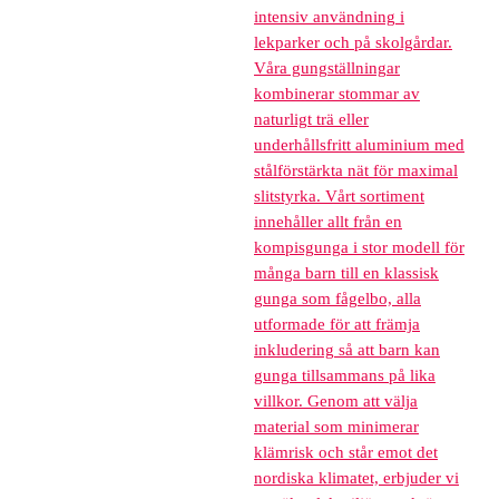
intensiv användning i
lekparker och på skolgårdar.
Våra gungställningar
kombinerar stommar av
naturligt trä eller
underhållsfritt aluminium med
stålförstärkta nät för maximal
slitstyrka. Vårt sortiment
innehåller allt från en
kompisgunga i stor modell för
många barn till en klassisk
gunga som fågelbo, alla
utformade för att främja
inkludering så att barn kan
gunga tillsammans på lika
villkor. Genom att välja
material som minimerar
klämrisk och står emot det
nordiska klimatet, erbjuder vi