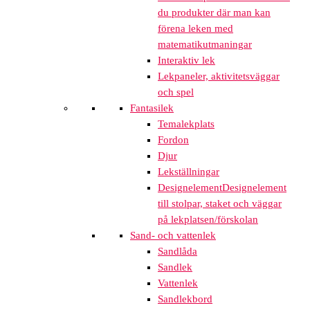
du produkter där man kan
förena leken med
matematikutmaningar
Interaktiv lek
Lekpaneler, aktivitetsväggar
och spel
Fantasilek
Temalekplats
Fordon
Djur
Lekställningar
Designelement
Designelement
till stolpar, staket och väggar
på lekplatsen/förskolan
Sand- och vattenlek
Sandlåda
Sandlek
Vattenlek
Sandlekbord