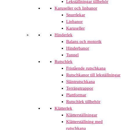
Lekställningar tillbehör
Karuseller och linbanor
Snurrlekar
Linbanor
Karuseller
Hinderlek
Balans och motorik
Hinderbanor
Tunnel
Rutschlek
Fristående rutschkana
Rutschkanor till lekställningar
Släntrutschkana
Terrängtrappor
Plattformar
Rutschlek tillbehör
Klätterlek
Klätterställningar
Klätterställning med
rutschkana