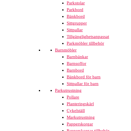
Parkstolar
Parkbord
Bänkbord
Sittgrupper
Sittpallar
Tillgänglighetsanpassat
Parkmöbler tillbehör
Barnmöbler
Barnbänkar
Barnsoffor
Barnbord
Bänkbord för barn
Sittpallar för barn
Parkutrustning
Pollare
Planteringskärl
Cykelställ
Markutrustning
Papperskorgar
Papperskorgar tillbehör