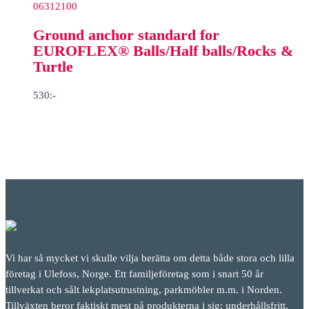
06312100
Ground anchor standard for
EUROFLEX® Balls/Half balls/Rocks &
Turtle
530
:-
Vi har så mycket vi skulle vilja berätta om detta både stora och lilla
företag i Ulefoss, Norge. Ett familjeföretag som i snart 50 år
tillverkat och sålt lekplatsutrustning, parkmöbler m.m. i Norden.
Tillväxten beror faktiskt mest på produkterna i sig; underhållsfritt,