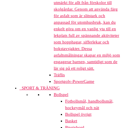
utmärkt för allt från förskolor till
skolgårdar. Genom att använda färg
för asfalt som är slitstark och
anpassad för utomhusbruk, kan du
enkelt göra om en vanlig yta till en
lekplats full av spännande aktiviteter
som hopphagar, sifferlekar och
bokstavsjakter. Dessa
asfaltsmålningar skapar en miljö som
engagerar barnen, samtidigt som de
lär sig på ett roligt sätt.
Träflis
Sportgolv-PowerGame
SPORT & TRÄNING
Bollspel
Fotbollsmål, handbollsmål,
hockeymål och nät
Bollspel övrigt
Basket
Pingisbord