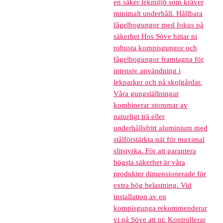
en säker lekmiljö som kräver
minimalt underhåll. Hållbara
fågelbogungor med fokus på
säkerhet Hos Söve hittar ni
robusta kompisgungor och
fågelbogungor framtagna för
intensiv användning i
lekparker och på skolgårdar.
Våra gungställningar
kombinerar stommar av
naturligt trä eller
underhållsfritt aluminium med
stålförstärkta nät för maximal
slitstyrka. För att garantera
högsta säkerhet är våra
produkter dimensionerade för
extra hög belastning. Vid
installation av en
kompisgunga rekommenderar
vi på Söve att ni: Kontrollerar