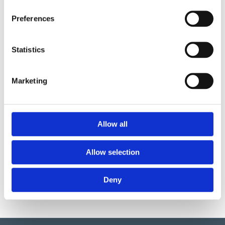
Preferences
T701
Statistics
Safari Trucker
64 000
:-
Marketing
T801
Allow all
Allow selection
Trailer
43 000
:-
Deny