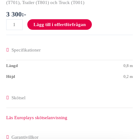
(T701), Trailer (T801) och Truck (T001)
3 300
:-
Lägg till i offertförfrågan
Specifikationer
Längd
0,8 m
Höjd
0,2 m
Skötsel
Läs Europlays skötselanvisning
Garantivillkor