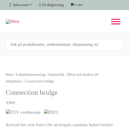
Hoppa
Infocenter
Få rådgivning
0 varor
till
innehåll
Connection
bridge
mängd
Hem
/
Lekplatsutrustning
/
Fantasilek
/
Bilar och fordon till
lekplatsen
/ Connection bridge
Connection bridge
T900
Kurvad bro som krävs för att koppla samman Safari trucker