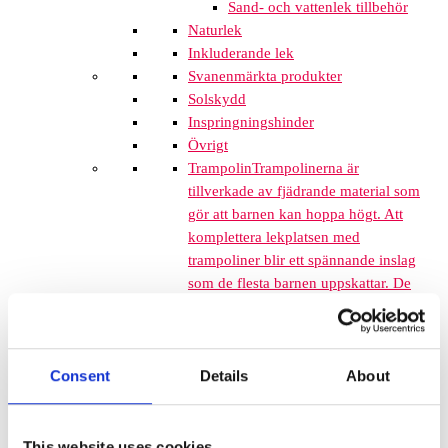
Sand- och vattenlek tillbehör
Naturlek
Inkluderande lek
Svanenmärkta produkter
Solskydd
Inspringningshinder
Övrigt
Trampolin
Trampolinerna är
tillverkade av fjädrande material som
gör att barnen kan hoppa högt. Att
komplettera lekplatsen med
trampoliner blir ett spännande inslag
som de flesta barnen uppskattar. De
tar inte mycket plats och de fälls ner
i marken så de kan med fördel
monteras mellan lekplatsutrustning
där det finns lediga ytor. När barnen
Consent
Details
About
springer mellan klätterställningar och
FALLSKYDD & UNDERLAG
Fallskyddsmattor
This website uses cookies