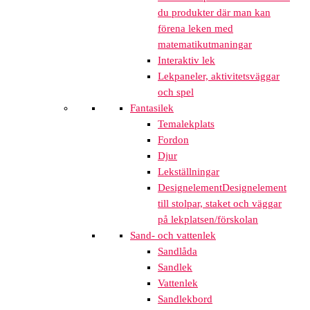
du produkter där man kan
förena leken med
matematikutmaningar
Interaktiv lek
Lekpaneler, aktivitetsväggar
och spel
Fantasilek
Temalekplats
Fordon
Djur
Lekställningar
Designelement
Designelement
till stolpar, staket och väggar
på lekplatsen/förskolan
Sand- och vattenlek
Sandlåda
Sandlek
Vattenlek
Sandlekbord