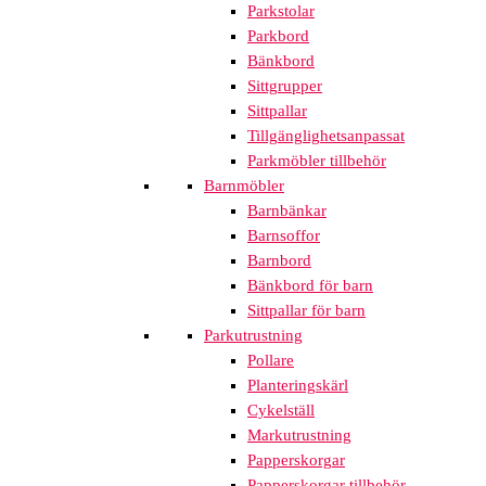
Parkstolar
Parkbord
Bänkbord
Sittgrupper
Sittpallar
Tillgänglighetsanpassat
Parkmöbler tillbehör
Barnmöbler
Barnbänkar
Barnsoffor
Barnbord
Bänkbord för barn
Sittpallar för barn
Parkutrustning
Pollare
Planteringskärl
Cykelställ
Markutrustning
Papperskorgar
Papperskorgar tillbehör