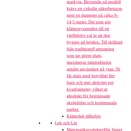
markyta. Beroende på modell
krävs en cirkulär säkerhetszon
med en diameter på cirka 9–
14,5 meter. Det som gör
klätterpyramiden till ett
yteffektivt val är att den
bygger på höjden. Till skillnad
från traditionell utrustning
som tar större plats,
maximerar nätstrukturen
antalet användare på ytan. Ni
får plats med betydligt fler
barn och mer aktivitet per
kvadratmeter, vilket är
idealiskt för begränsade
skolgårdar och kommunala
parker.
Klätterlek tillbehör
Lek och Lär
Matematikprodukter
Här finner