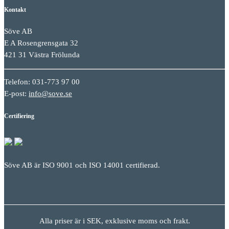
Kontakt
Söve AB
E A Rosengrensgata 32
421 31 Västra Frölunda
Telefon: 031-773 97 00
E-post:
info@sove.se
Certifiering
Söve AB är ISO 9001 och ISO 14001 certifierad.
Alla priser är i SEK, exklusive moms och frakt.