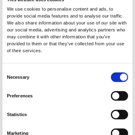
Euroflex fallskyddsmatta 30
We use cookies to personalise content and ads, to
mm - för fallhöjd till och med
provide social media features and to analyse our traffic.
1 meter
We also share information about your use of our site with
Euroflex fallskyddsmatta 40
our social media, advertising and analytics partners who
mm - för fallhöjd 1,2 meter
may combine it with other information that you’ve
Euroflex fallskyddsmatta 50
provided to them or that they’ve collected from your use
mm - för fallhöjd 1,5 meter
of their services.
Euroflex fallskyddsmatta 60
mm – för fallhöjd 1,7 meter
Euroflex fallskyddsmatta 70
Consent
mm - för fallhöjd 2,1 meter
Necessary
Selection
Euroflex fallskyddsmatta 80
mm - för fallhöjd 2,4 meter
Preferences
Euroflex fallskyddsmatta 90
mm soft - för fallhöjd 3,0
meter
Statistics
Nordic rubber safe tiles 40
mm – fallhöjd upp till 1,5 m
Nordic rubber safe tiles 55
Marketing