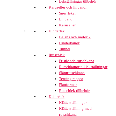
Lekställningar tillbehör
Karuseller och linbanor
Snurrlekar
Linbanor
Karuseller
Hinderlek
Balans och motorik
Hinderbanor
Tunnel
Rutschlek
Fristående rutschkana
Rutschkanor till lekställningar
Släntrutschkana
Terrängtrappor
Plattformar
Rutschlek tillbehör
Klätterlek
Klätterställningar
Klätterställning med
rutschkana