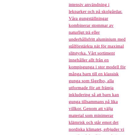
intensiv användning i
lekparker och på skolgårdar.
Våra gungställningar
kombinerar stommar av
naturligt trä eller
underhållsfritt aluminium med
stålförstärkta nät för maximal
slitstyrka. Vårt sortiment
innehåller allt från en
kompisgunga i stor modell för
många barn till en klassisk
gunga som fågelbo, alla
utformade för att främja
inkludering så att barn kan
gunga tillsammans på lika
villkor. Genom att välja
material som minimerar
klämrisk och står emot det
nordiska klimatet, erbjuder vi