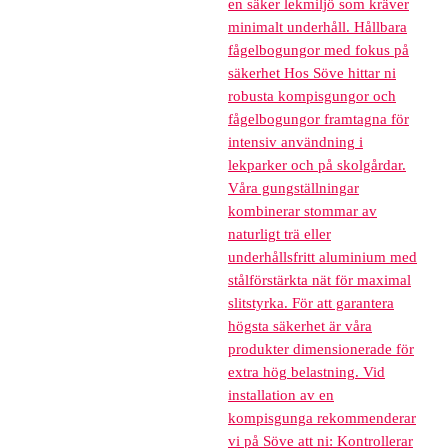
en säker lekmiljö som kräver
minimalt underhåll. Hållbara
fågelbogungor med fokus på
säkerhet Hos Söve hittar ni
robusta kompisgungor och
fågelbogungor framtagna för
intensiv användning i
lekparker och på skolgårdar.
Våra gungställningar
kombinerar stommar av
naturligt trä eller
underhållsfritt aluminium med
stålförstärkta nät för maximal
slitstyrka. För att garantera
högsta säkerhet är våra
produkter dimensionerade för
extra hög belastning. Vid
installation av en
kompisgunga rekommenderar
vi på Söve att ni: Kontrollerar