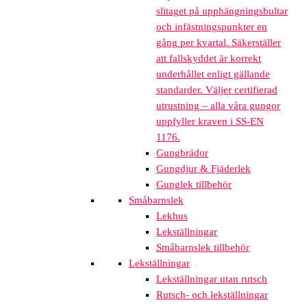
slitaget på upphängningsbultar
och infästningspunkter en
gång per kvartal. Säkerställer
att fallskyddet är korrekt
underhållet enligt gällande
standarder. Väljer certifierad
utrustning – alla våra gungor
uppfyller kraven i SS-EN
1176.
Gungbrädor
Gungdjur & Fjäderlek
Gunglek tillbehör
Småbarnslek
Lekhus
Lekställningar
Småbarnslek tillbehör
Lekställningar
Lekställningar utan rutsch
Rutsch- och lekställningar