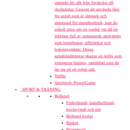
utmärkt för allt från förskolor till
skolgårdar. Genom att använda färg
för asfalt som är slitstark och
anpassad för utomhusbruk, kan du
enkelt göra om en vanlig yta till en
lekplats full av spännande aktiviteter
som hopphagar, sifferlekar och
bokstavsjakter. Dessa
asfaltsmålningar skapar en miljö som
engagerar barnen, samtidigt som de
lär sig på ett roligt sätt.
Träflis
Sportgolv-PowerGame
SPORT & TRÄNING
Bollspel
Fotbollsmål, handbollsmål,
hockeymål och nät
Bollspel övrigt
Basket
Pingisbord