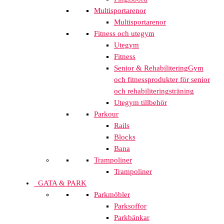
Multisportarenor
Multisportarenor
Fitness och utegym
Utegym
Fitness
Senior & Rehabilitering
Gym
och fitnessprodukter för senior
och rehabiliteringsträning
Utegym tillbehör
Parkour
Rails
Blocks
Bana
Trampoliner
Trampoliner
GATA & PARK
Parkmöbler
Parksoffor
Parkbänkar