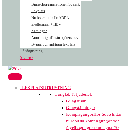
Branschorganisationen Svensk
Lekplats
Nu leverantör för ADDA
medlemmar + HBV
Kataloger
Anmäl dig till vårt nyhetsbrev
Bygga och anlägga lekplats
Få rådgivning
0 varor
LEKPLATSUTRUSTNING
Gunglek & fjäderlek
Gungsitsar
Gungställningar
Kompisgungor
Hos Söve hittar
ni robusta kompisgungor och
fågelbogungor framtagna för