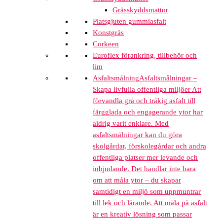
Grässkyddsmattor
Platsgjuten gummiasfalt
Konstgräs
Corkeen
Euroflex förankring, tillbehör och
lim
Asfaltsmålning
Asfaltsmålningar –
Skapa livfulla offentliga miljöer Att
förvandla grå och tråkig asfalt till
färgglada och engagerande ytor har
aldrig varit enklare. Med
asfaltsmålningar kan du göra
skolgårdar, förskolegårdar och andra
offentliga platser mer levande och
inbjudande. Det handlar inte bara
om att måla ytor – du skapar
samtidigt en miljö som uppmuntrar
till lek och lärande. Att måla på asfalt
är en kreativ lösning som passar