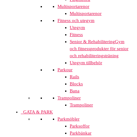
Multisportarenor
Multisportarenor
Fitness och utegym
Utegym
Fitness
Senior & Rehabilitering
Gym
och fitnessprodukter för senior
och rehabiliteringsträning
Utegym tillbehör
Parkour
Rails
Blocks
Bana
Trampoliner
Trampoliner
GATA & PARK
Parkmöbler
Parksoffor
Parkbänkar