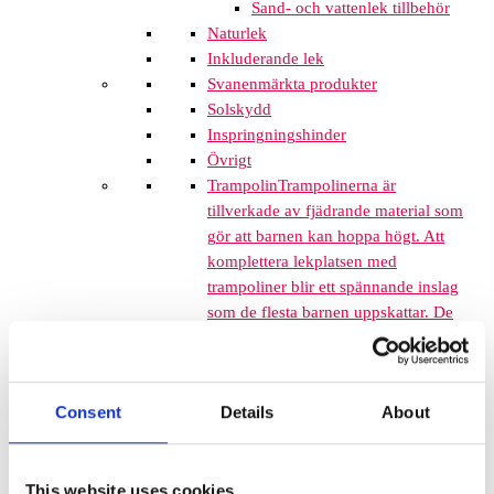
Sand- och vattenlek tillbehör
Naturlek
Inkluderande lek
Svanenmärkta produkter
Solskydd
Inspringningshinder
Övrigt
Trampolin
Trampolinerna är
tillverkade av fjädrande material som
gör att barnen kan hoppa högt. Att
komplettera lekplatsen med
trampoliner blir ett spännande inslag
som de flesta barnen uppskattar. De
tar inte mycket plats och de fälls ner
i marken så de kan med fördel
monteras mellan lekplatsutrustning
Consent
Details
About
där det finns lediga ytor. När barnen
springer mellan klätterställningar och
FALLSKYDD & UNDERLAG
This website uses cookies
Fallskyddsmattor