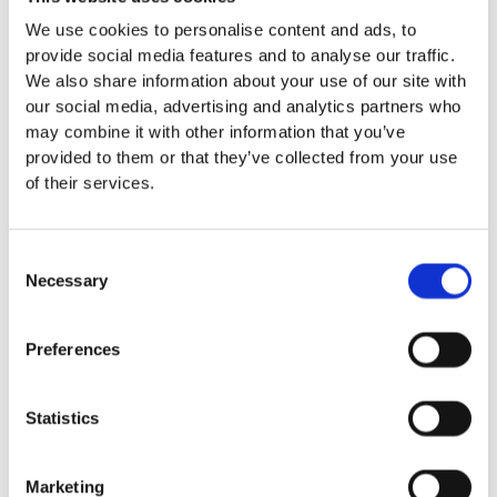
Euroflex fallskyddsmatta 30
We use cookies to personalise content and ads, to
mm - för fallhöjd till och med
provide social media features and to analyse our traffic.
1 meter
We also share information about your use of our site with
Euroflex fallskyddsmatta 40
our social media, advertising and analytics partners who
mm - för fallhöjd 1,2 meter
may combine it with other information that you’ve
Euroflex fallskyddsmatta 50
provided to them or that they’ve collected from your use
mm - för fallhöjd 1,5 meter
of their services.
Euroflex fallskyddsmatta 60
mm – för fallhöjd 1,7 meter
Euroflex fallskyddsmatta 70
Consent
mm - för fallhöjd 2,1 meter
Necessary
Selection
Euroflex fallskyddsmatta 80
mm - för fallhöjd 2,4 meter
Preferences
Euroflex fallskyddsmatta 90
mm soft - för fallhöjd 3,0
meter
Statistics
Nordic rubber safe tiles 40
mm – fallhöjd upp till 1,5 m
Nordic rubber safe tiles 55
Marketing