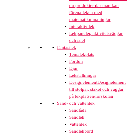
du produkter där man kan
förena leken med
matematikutmaningar
Interaktiv lek
Lekpaneler, aktivitetsväggar
och spel
Fantasilek
Temalekplats
Fordon
Djur
Lekställningar
Designelement
Designelement
till stolpar, staket och väggar
på lekplatsen/förskolan
Sand- och vattenlek
Sandlåda
Sandlek
Vattenlek
Sandlekbord