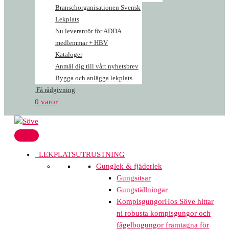
Branschorganisationen Svensk
Lekplats
Nu leverantör för ADDA
medlemmar + HBV
Kataloger
Anmäl dig till vårt nyhetsbrev
Bygga och anlägga lekplats
Få rådgivning
0 varor
LEKPLATSUTRUSTNING
Gunglek & fjäderlek
Gungsitsar
Gungställningar
Kompisgungor
Hos Söve hittar
ni robusta kompisgungor och
fågelbogungor framtagna för