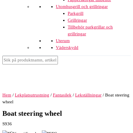
Utomhusgrill och grillringar
Parkgrill
Grillringar
Tillbehör parkgrillar och
grillringar
Uterum
Väderskydd
Hem
/
Lekplatsutrustning
/
Fantasilek
/
Lekställningar
/ Boat steering
wheel
Boat steering wheel
S936