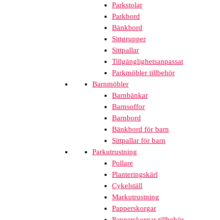
Parkstolar
Parkbord
Bänkbord
Sittgrupper
Sittpallar
Tillgänglighetsanpassat
Parkmöbler tillbehör
Barnmöbler
Barnbänkar
Barnsoffor
Barnbord
Bänkbord för barn
Sittpallar för barn
Parkutrustning
Pollare
Planteringskärl
Cykelställ
Markutrustning
Papperskorgar
Papperskorgar tillbehör