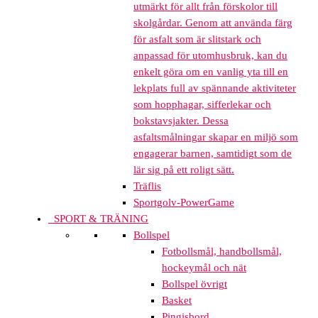
utmärkt för allt från förskolor till
skolgårdar. Genom att använda färg
för asfalt som är slitstark och
anpassad för utomhusbruk, kan du
enkelt göra om en vanlig yta till en
lekplats full av spännande aktiviteter
som hopphagar, sifferlekar och
bokstavsjakter. Dessa
asfaltsmålningar skapar en miljö som
engagerar barnen, samtidigt som de
lär sig på ett roligt sätt.
Träflis
Sportgolv-PowerGame
SPORT & TRÄNING
Bollspel
Fotbollsmål, handbollsmål,
hockeymål och nät
Bollspel övrigt
Basket
Pingisbord