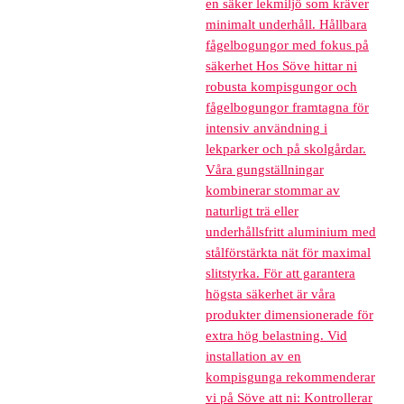
en säker lekmiljö som kräver
minimalt underhåll. Hållbara
fågelbogungor med fokus på
säkerhet Hos Söve hittar ni
robusta kompisgungor och
fågelbogungor framtagna för
intensiv användning i
lekparker och på skolgårdar.
Våra gungställningar
kombinerar stommar av
naturligt trä eller
underhållsfritt aluminium med
stålförstärkta nät för maximal
slitstyrka. För att garantera
högsta säkerhet är våra
produkter dimensionerade för
extra hög belastning. Vid
installation av en
kompisgunga rekommenderar
vi på Söve att ni: Kontrollerar