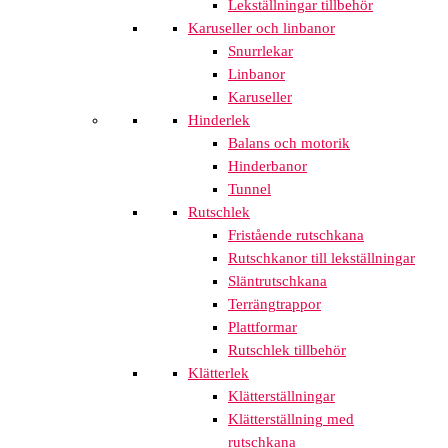
Lekställningar tillbehör
Karuseller och linbanor
Snurrlekar
Linbanor
Karuseller
Hinderlek
Balans och motorik
Hinderbanor
Tunnel
Rutschlek
Fristående rutschkana
Rutschkanor till lekställningar
Släntrutschkana
Terrängtrappor
Plattformar
Rutschlek tillbehör
Klätterlek
Klätterställningar
Klätterställning med
rutschkana