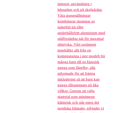
intensiv användning i
lekparker och på skolgårdar.
Våra gungställningar
kombinerar stommar av
naturligt trä eller
underhållsfritt aluminium med
stålförstärkta nät för maximal
slitstyrka. Vårt sortiment
innehåller allt från en
kompisgunga i stor modell för
många barn till en klassisk
gunga som fågelbo, alla
utformade för att främja
inkludering så att barn kan
gunga tillsammans på lika
villkor. Genom att välja
material som minimerar
klämrisk och står emot det
nordiska klimatet, erbjuder vi