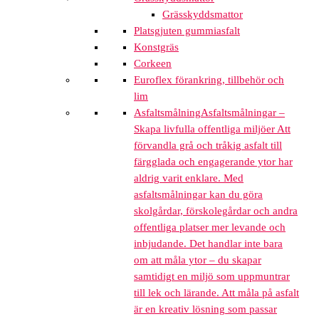
Grässkyddsmattor
Platsgjuten gummiasfalt
Konstgräs
Corkeen
Euroflex förankring, tillbehör och
lim
Asfaltsmålning
Asfaltsmålningar –
Skapa livfulla offentliga miljöer Att
förvandla grå och tråkig asfalt till
färgglada och engagerande ytor har
aldrig varit enklare. Med
asfaltsmålningar kan du göra
skolgårdar, förskolegårdar och andra
offentliga platser mer levande och
inbjudande. Det handlar inte bara
om att måla ytor – du skapar
samtidigt en miljö som uppmuntrar
till lek och lärande. Att måla på asfalt
är en kreativ lösning som passar