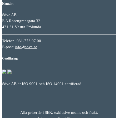
Kontakt
Söve AB
E A Rosengrensgata 32
421 31 Västra Frölunda
Telefon: 031-773 97 00
E-post:
info@sove.se
Certifiering
Söve AB är ISO 9001 och ISO 14001 certifierad.
Alla priser är i SEK, exklusive moms och frakt.