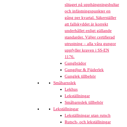
slitaget på upphängningsbultar
och infästningspunkter en
gång per kvartal. Säkerställer
att fallskyddet är korrekt
underhållet enligt gällande
standarder. Väljer certifierad
utrustning – alla våra gungor
uppfyller kraven i SS-EN
1176.
Gungbrädor
Gungdjur & Fjäderlek
Gunglek tillbehör
Småbarnslek
Lekhus
Lekställningar
Småbarnslek tillbehör
Lekställningar
Lekställningar utan rutsch
Rutsch- och lekställningar