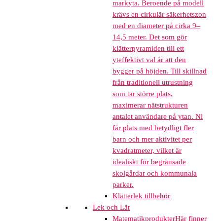
markyta. Beroende på modell
krävs en cirkulär säkerhetszon
med en diameter på cirka 9–
14,5 meter. Det som gör
klätterpyramiden till ett
yteffektivt val är att den
bygger på höjden. Till skillnad
från traditionell utrustning
som tar större plats,
maximerar nätstrukturen
antalet användare på ytan. Ni
får plats med betydligt fler
barn och mer aktivitet per
kvadratmeter, vilket är
idealiskt för begränsade
skolgårdar och kommunala
parker.
Klätterlek tillbehör
Lek och Lär
Matematikprodukter
Här finner