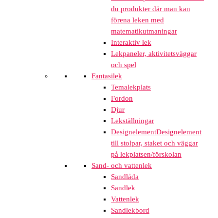
du produkter där man kan
förena leken med
matematikutmaningar
Interaktiv lek
Lekpaneler, aktivitetsväggar
och spel
Fantasilek
Temalekplats
Fordon
Djur
Lekställningar
Designelement
Designelement
till stolpar, staket och väggar
på lekplatsen/förskolan
Sand- och vattenlek
Sandlåda
Sandlek
Vattenlek
Sandlekbord