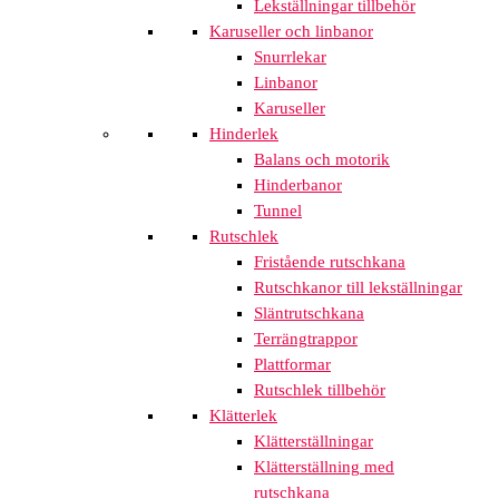
Lekställningar tillbehör
Karuseller och linbanor
Snurrlekar
Linbanor
Karuseller
Hinderlek
Balans och motorik
Hinderbanor
Tunnel
Rutschlek
Fristående rutschkana
Rutschkanor till lekställningar
Släntrutschkana
Terrängtrappor
Plattformar
Rutschlek tillbehör
Klätterlek
Klätterställningar
Klätterställning med
rutschkana