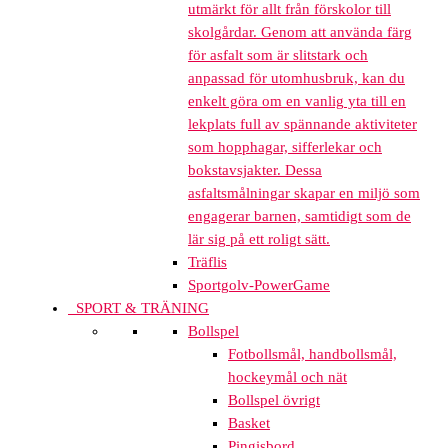
utmärkt för allt från förskolor till
skolgårdar. Genom att använda färg
för asfalt som är slitstark och
anpassad för utomhusbruk, kan du
enkelt göra om en vanlig yta till en
lekplats full av spännande aktiviteter
som hopphagar, sifferlekar och
bokstavsjakter. Dessa
asfaltsmålningar skapar en miljö som
engagerar barnen, samtidigt som de
lär sig på ett roligt sätt.
Träflis
Sportgolv-PowerGame
SPORT & TRÄNING
Bollspel
Fotbollsmål, handbollsmål,
hockeymål och nät
Bollspel övrigt
Basket
Pingisbord