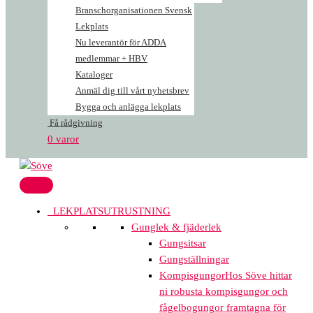
Branschorganisationen Svensk
Lekplats
Nu leverantör för ADDA
medlemmar + HBV
Kataloger
Anmäl dig till vårt nyhetsbrev
Bygga och anlägga lekplats
Få rådgivning
0 varor
LEKPLATSUTRUSTNING
Gunglek & fjäderlek
Gungsitsar
Gungställningar
Kompisgungor
Hos Söve hittar
ni robusta kompisgungor och
fågelbogungor framtagna för