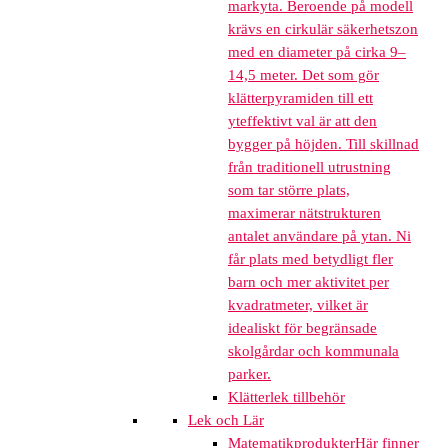
markyta. Beroende på modell
krävs en cirkulär säkerhetszon
med en diameter på cirka 9–
14,5 meter. Det som gör
klätterpyramiden till ett
yteffektivt val är att den
bygger på höjden. Till skillnad
från traditionell utrustning
som tar större plats,
maximerar nätstrukturen
antalet användare på ytan. Ni
får plats med betydligt fler
barn och mer aktivitet per
kvadratmeter, vilket är
idealiskt för begränsade
skolgårdar och kommunala
parker.
Klätterlek tillbehör
Lek och Lär
Matematikprodukter
Här finner