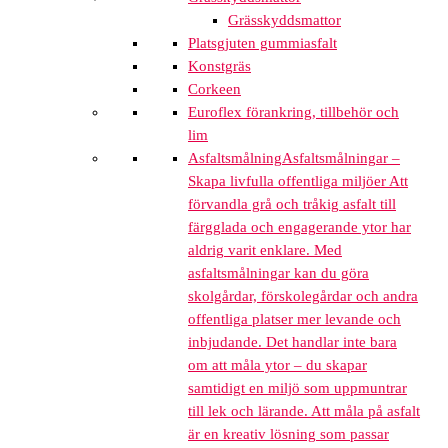
Grässkyddsmattor
Platsgjuten gummiasfalt
Konstgräs
Corkeen
Euroflex förankring, tillbehör och
lim
Asfaltsmålning
Asfaltsmålningar –
Skapa livfulla offentliga miljöer Att
förvandla grå och tråkig asfalt till
färgglada och engagerande ytor har
aldrig varit enklare. Med
asfaltsmålningar kan du göra
skolgårdar, förskolegårdar och andra
offentliga platser mer levande och
inbjudande. Det handlar inte bara
om att måla ytor – du skapar
samtidigt en miljö som uppmuntrar
till lek och lärande. Att måla på asfalt
är en kreativ lösning som passar