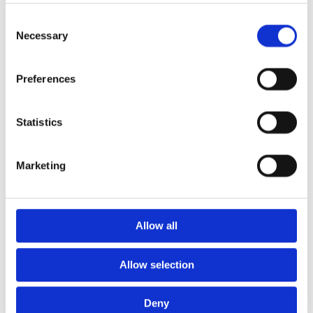
Euroflex fallskyddsmatta 30
Consent
mm - för fallhöjd till och med
Necessary
Selection
1 meter
Euroflex fallskyddsmatta 40
mm - för fallhöjd 1,2 meter
Preferences
Euroflex fallskyddsmatta 50
mm - för fallhöjd 1,5 meter
Statistics
Euroflex fallskyddsmatta 60
mm – för fallhöjd 1,7 meter
Euroflex fallskyddsmatta 70
Marketing
mm - för fallhöjd 2,1 meter
Euroflex fallskyddsmatta 80
mm - för fallhöjd 2,4 meter
Euroflex fallskyddsmatta 90
Allow all
mm soft - för fallhöjd 3,0
meter
Allow selection
Nordic rubber safe tiles 40
mm – fallhöjd upp till 1,5 m
Nordic rubber safe tiles 55
Deny