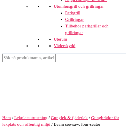
Utomhusgrill och grillringar
Parkgrill
Grillringar
Tillbehör parkgrillar och
grillringar
Uterum
Väderskydd
Hem
/
Lekplatsutrustning
/
Gunglek & fjäderlek
/
Gungbrädor för
lekplats och offentlig miljö
/ Beam see-saw, four-seater