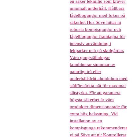
en säker lekmiljö som kräver
minimalt underhåll. Hållbara
fågelbogungor med fokus på
säkerhet Hos Söve hittar ni
robusta kompisgungor och
fågelbogungor framtagna för
intensiv användning i
lekparker och på skolgårdar.
Våra gungställningar
kombinerar stommar av
naturligt trä eller
underhållsfritt aluminium med
stålförstärkta nät för maximal
slitstyrka. För att garantera
högsta säkerhet är våra
produkter dimensionerade för
extra hög belastning. Vid
installation av en
kompisgunga rekommenderar
vi på Söve att ni: Kontrollerar