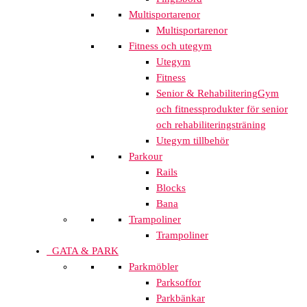
Multisportarenor
Multisportarenor
Fitness och utegym
Utegym
Fitness
Senior & Rehabilitering
Gym
och fitnessprodukter för senior
och rehabiliteringsträning
Utegym tillbehör
Parkour
Rails
Blocks
Bana
Trampoliner
Trampoliner
GATA & PARK
Parkmöbler
Parksoffor
Parkbänkar