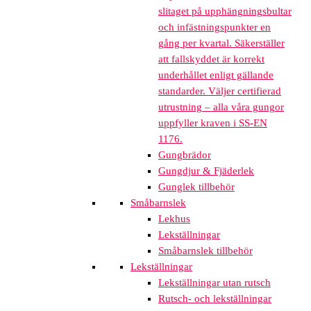
slitaget på upphängningsbultar
och infästningspunkter en
gång per kvartal. Säkerställer
att fallskyddet är korrekt
underhållet enligt gällande
standarder. Väljer certifierad
utrustning – alla våra gungor
uppfyller kraven i SS-EN
1176.
Gungbrädor
Gungdjur & Fjäderlek
Gunglek tillbehör
Småbarnslek
Lekhus
Lekställningar
Småbarnslek tillbehör
Lekställningar
Lekställningar utan rutsch
Rutsch- och lekställningar