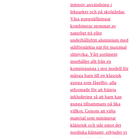
intensiv användning i
lekparker och på skolgårdar.
Våra gungställningar
kombinerar stommar av
naturligt trä eller
underhållsfritt aluminium med
stålförstärkta nät för maximal
slitstyrka. Vårt sortiment
innehåller allt från en
kompisgunga i stor modell för
många barn till en klassisk
gunga som fågelbo, alla
utformade för att främja
inkludering så att barn kan
gunga tillsammans på lika
villkor. Genom att välja
material som minimerar
klämrisk och står emot det
nordiska klimatet, erbjuder vi