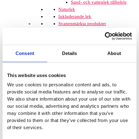
Sand- och vattenlek tillbehör
Naturlek
Inkluderande lek
Svanenmärkta produkter
Solskydd
Inspringningshinder
Övrigt
Trampolin
Trampolinerna är
Consent
Details
About
tillverkade av fjädrande material som
gör att barnen kan hoppa högt. Att
komplettera lekplatsen med
This website uses cookies
trampoliner blir ett spännande inslag
We use cookies to personalise content and ads, to
som de flesta barnen uppskattar. De
provide social media features and to analyse our traffic.
tar inte mycket plats och de fälls ner
We also share information about your use of our site with
i marken så de kan med fördel
our social media, advertising and analytics partners who
monteras mellan lekplatsutrustning
may combine it with other information that you’ve
där det finns lediga ytor. När barnen
provided to them or that they’ve collected from your use
springer mellan klätterställningar och
of their services.
FALLSKYDD & UNDERLAG
Fallskyddsmattor