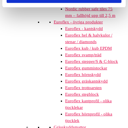
mm – fallhöjd upp till 2,1 m
Nordic rubber safe tiles 75
mm – fallhöjd upp till 2,5 m
Euroflex - övriga produkter
Euroflex - kantskydd
Euroflex hel & halvkulor /
stenar / diamonds
Euroflex kub / kub EPDM
Euroflex svamp/träd
Euroflex stepper/S & C-block
Euroflex gummistockar
Euroflex hörnskydd
Euroflex gräskantskydd
Euroflex trottoarsten
Euroflex stegblock
Euroflex kantprofil - olika
tjocklekar
Euroflex hörnprofil - olika
tjocklek
Grässkyddsmattor