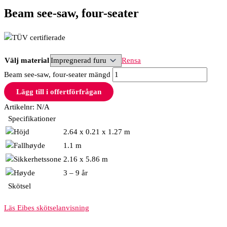
Beam see-saw, four-seater
Välj material
Rensa
Beam see-saw, four-seater mängd
Lägg till i offertförfrågan
Artikelnr:
N/A
Specifikationer
2.64 x 0.21 x 1.27 m
1.1 m
2.16 x 5.86 m
3 – 9 år
Skötsel
Läs Eibes skötselanvisning