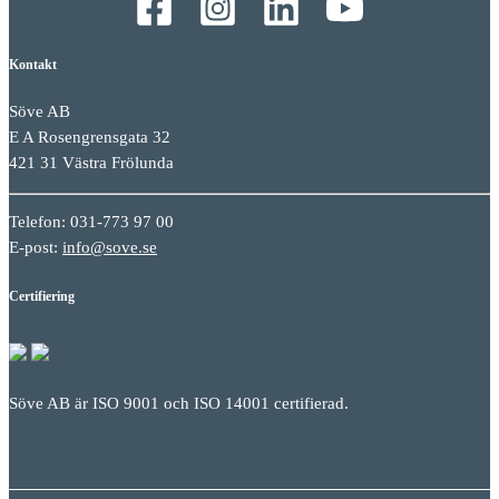
Kontakt
Söve AB
E A Rosengrensgata 32
421 31 Västra Frölunda
Telefon: 031-773 97 00
E-post:
info@sove.se
Certifiering
Söve AB är ISO 9001 och ISO 14001 certifierad.