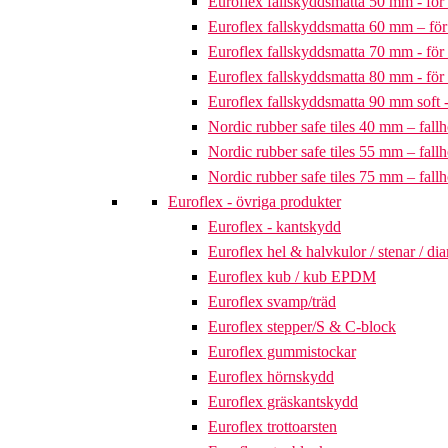
Euroflex fallskyddsmatta 50 mm - för 
Euroflex fallskyddsmatta 60 mm – för 
Euroflex fallskyddsmatta 70 mm - för 
Euroflex fallskyddsmatta 80 mm - för 
Euroflex fallskyddsmatta 90 mm soft - 
Nordic rubber safe tiles 40 mm – fallh
Nordic rubber safe tiles 55 mm – fallh
Nordic rubber safe tiles 75 mm – fallh
Euroflex - övriga produkter
Euroflex - kantskydd
Euroflex hel & halvkulor / stenar / d
Euroflex kub / kub EPDM
Euroflex svamp/träd
Euroflex stepper/S & C-block
Euroflex gummistockar
Euroflex hörnskydd
Euroflex gräskantskydd
Euroflex trottoarsten