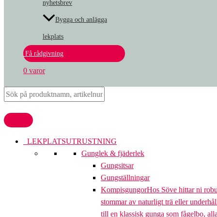
nyhetsbrev
Bygga och anlägga
lekplats
Få rådgivning
0 varor
LEKPLATSUTRUSTNING
Gunglek & fjäderlek
Gungsitsar
Gungställningar
Kompisgungor
Hos Söve hittar ni rob
stommar av naturligt trä eller underhål
till en klassisk gunga som fågelbo, al