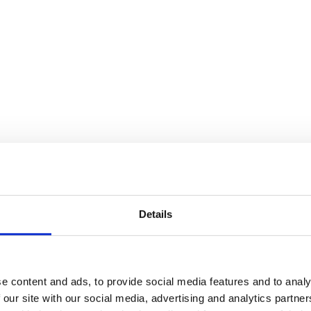
Details
e content and ads, to provide social media features and to analy
 our site with our social media, advertising and analytics partn
finns i flera storlekar, från tre meters höjd upp till den 6,5 meter hög