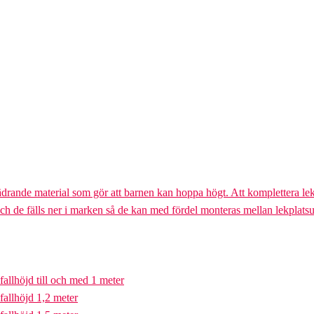
ädrande material som gör att barnen kan hoppa högt. Att komplettera lek
och de fälls ner i marken så de kan med fördel monteras mellan lekplatsu
fallhöjd till och med 1 meter
fallhöjd 1,2 meter