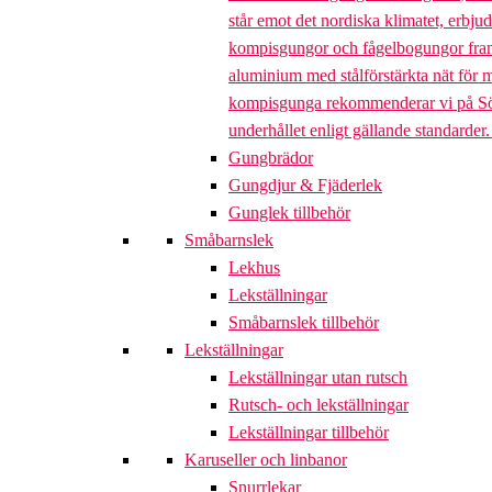
står emot det nordiska klimatet, erbj
kompisgungor och fågelbogungor framta
aluminium med stålförstärkta nät för m
kompisgunga rekommenderar vi på Söve a
underhållet enligt gällande standarder
Gungbrädor
Gungdjur & Fjäderlek
Gunglek tillbehör
Småbarnslek
Lekhus
Lekställningar
Småbarnslek tillbehör
Lekställningar
Lekställningar utan rutsch
Rutsch- och lekställningar
Lekställningar tillbehör
Karuseller och linbanor
Snurrlekar