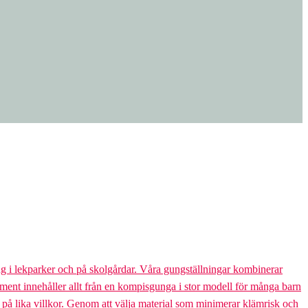
g i lekparker och på skolgårdar. Våra gungställningar kombinerar
rtiment innehåller allt från en kompisgunga i stor modell för många barn
s på lika villkor. Genom att välja material som minimerar klämrisk och