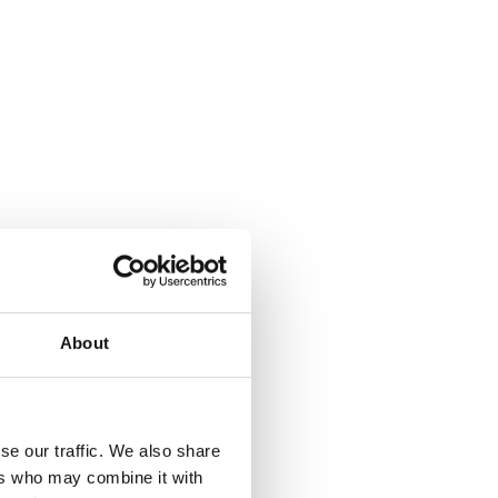
About
se our traffic. We also share
ers who may combine it with
a Climbing pyramid 650. Läs mer...