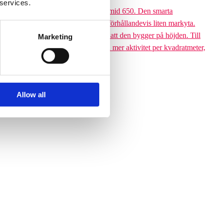
 services.
 till den 6,5 meter höga Climbing pyramid 650. Den smarta
ssutom tar klätterpyramiden upp en förhållandevis liten markyta.
ramiden till ett yteffektivt val är att den bygger på höjden. Till
Marketing
 får plats med betydligt fler barn och mer aktivitet per kvadratmeter,
Allow all