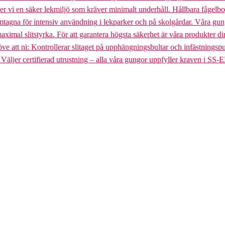
uder vi en säker lekmiljö som kräver minimalt underhåll. Hållbara fågel
gna för intensiv användning i lekparker och på skolgårdar. Våra gungst
aximal slitstyrka. För att garantera högsta säkerhet är våra produkter di
tt ni: Kontrollerar slitaget på upphängningsbultar och infästningspunkt
. Väljer certifierad utrustning – alla våra gungor uppfyller kraven i SS-