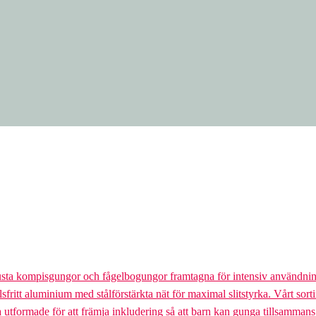
usta kompisgungor och fågelbogungor framtagna för intensiv användnin
lsfritt aluminium med stålförstärkta nät för maximal slitstyrka. Vårt so
la utformade för att främja inkludering så att barn kan gunga tillsamman