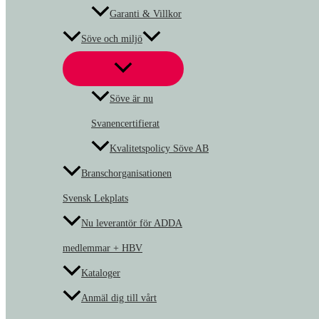
Garanti & Villkor
Söve och miljö
Söve är nu
Svanencertifierat
Kvalitetspolicy Söve AB
Branschorganisationen
Svensk Lekplats
Nu leverantör för ADDA
medlemmar + HBV
Kataloger
Anmäl dig till vårt