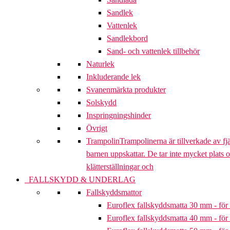
Sandlek
Vattenlek
Sandlekbord
Sand- och vattenlek tillbehör
Naturlek
Inkluderande lek
Svanenmärkta produkter
Solskydd
Inspringningshinder
Övrigt
Trampolin
Trampolinerna är tillverkade av fj
barnen uppskattar. De tar inte mycket plats 
klätterställningar och
FALLSKYDD & UNDERLAG
Fallskyddsmattor
Euroflex fallskyddsmatta 30 mm - för 
Euroflex fallskyddsmatta 40 mm - för 