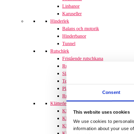
Linbanor
Karuseller
Hinderlek
Balans och motorik
Hinderbanor
Tunnel
Rutschlek
Fristående rutschkana
Rutschkanor till lekställningar
Släntrutschkana
Terrängtrappor
Plattformar
Consent
Rutschlek tillbehör
Klätterlek
Klätterställningar
This website uses cookies
Klätterställning med rutschkana
We use cookies to personalis
Klätternät
information about your use of
Klätterpyramid
Söves klätterpyramider 