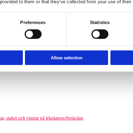
 provided to them or that they’ve collected from your use of their
Söves klätterpyramider finns i flera storlekar, från tre meters höjd upp
nga barn från cirka 6 år och uppåt att klättra på en och samma gång. De
äkerhetszon med en diameter på cirka 9–14,5 meter. Det som gör klätterpy
Preferences
Statistics
om tar större plats, maximerar nätstrukturen antalet användare på ytan. Ni
olgårdar och kommunala parker.
Allow selection
odukter där man kan förena leken med matematikutmaningar
par, staket och väggar på lekplatsen/förskolan