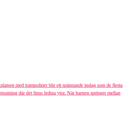
platsen med trampoliner blir ett spännande inslag som de flesta
trustning där det finns lediga ytor. När barnen springer mellan