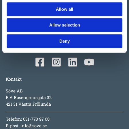
Vi har så mycket vi skulle vilja berätta om detta både
Allow all
stora och lilla företag i Ulefoss, Norge. Ett familjeföretag
som i snart 50 år tillverkat och sålt lekplatsutrustning,
Allow selection
parkmöbler m.m. i Norden. Tillväxten beror faktiskt mest
på produkterna i sig; underhållsfritt, lång garanti,
inspirerande utmaningar för barnen, hög säkerhet och
Deny
numera även design i toppklass.
Kontakt
Söve AB
E A Rosengrensgata 32
421 31 Västra Frölunda
Telefon: 031-773 97 00
E-post:
info@sove.se