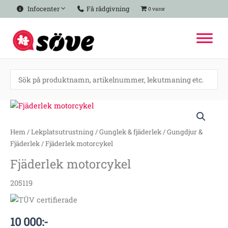
Hoppa
Infocenter
Få rådgivning
0 varor
till
innehåll
Fjäderlek
motorcykel
mängd
Hem
/
Lekplatsutrustning
/
Gunglek & fjäderlek
/
Gungdjur &
Fjäderlek
/ Fjäderlek motorcykel
Fjäderlek motorcykel
205119
10 000
:-