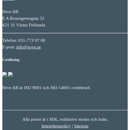
Söve AB
E A Rosengrensgata 32
421 31 Västra Frölunda
Telefon: 031-773 97 00
E-post:
info@sove.se
Certifiering
Söve AB är ISO 9001 och ISO 14001 certifierad.
Alla priser är i SEK, exklusive moms och frakt.
Integritetspolicy
|
Sitemap