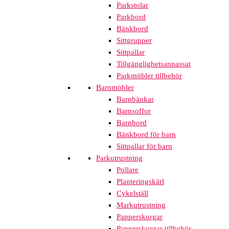
Parkstolar
Parkbord
Bänkbord
Sittgrupper
Sittpallar
Tillgänglighetsanpassat
Parkmöbler tillbehör
Barnmöbler
Barnbänkar
Barnsoffor
Barnbord
Bänkbord för barn
Sittpallar för barn
Parkutrustning
Pollare
Planteringskärl
Cykelställ
Markutrustning
Papperskorgar
Papperskorgar tillbehör