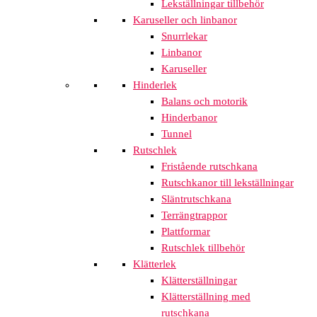
Lekställningar tillbehör
Karuseller och linbanor
Snurrlekar
Linbanor
Karuseller
Hinderlek
Balans och motorik
Hinderbanor
Tunnel
Rutschlek
Fristående rutschkana
Rutschkanor till lekställningar
Släntrutschkana
Terrängtrappor
Plattformar
Rutschlek tillbehör
Klätterlek
Klätterställningar
Klätterställning med
rutschkana