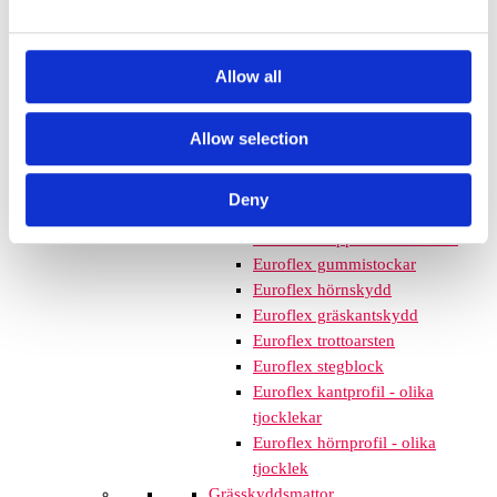
mm – fallhöjd upp till 2,1 m
Nordic rubber safe tiles 75
mm – fallhöjd upp till 2,5 m
Allow all
Euroflex - övriga produkter
Euroflex - kantskydd
Euroflex hel & halvkulor /
Allow selection
stenar / diamonds
Euroflex kub / kub EPDM
Deny
Euroflex svamp/träd
Euroflex stepper/S & C-block
Euroflex gummistockar
Euroflex hörnskydd
Euroflex gräskantskydd
Euroflex trottoarsten
Euroflex stegblock
Euroflex kantprofil - olika
tjocklekar
Euroflex hörnprofil - olika
tjocklek
Grässkyddsmattor