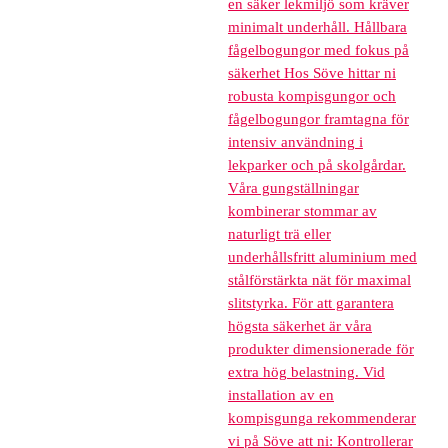
en säker lekmiljö som kräver
minimalt underhåll. Hållbara
fågelbogungor med fokus på
säkerhet Hos Söve hittar ni
robusta kompisgungor och
fågelbogungor framtagna för
intensiv användning i
lekparker och på skolgårdar.
Våra gungställningar
kombinerar stommar av
naturligt trä eller
underhållsfritt aluminium med
stålförstärkta nät för maximal
slitstyrka. För att garantera
högsta säkerhet är våra
produkter dimensionerade för
extra hög belastning. Vid
installation av en
kompisgunga rekommenderar
vi på Söve att ni: Kontrollerar