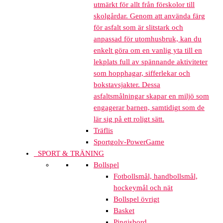
utmärkt för allt från förskolor till
skolgårdar. Genom att använda färg
för asfalt som är slitstark och
anpassad för utomhusbruk, kan du
enkelt göra om en vanlig yta till en
lekplats full av spännande aktiviteter
som hopphagar, sifferlekar och
bokstavsjakter. Dessa
asfaltsmålningar skapar en miljö som
engagerar barnen, samtidigt som de
lär sig på ett roligt sätt.
Träflis
Sportgolv-PowerGame
SPORT & TRÄNING
Bollspel
Fotbollsmål, handbollsmål,
hockeymål och nät
Bollspel övrigt
Basket
Pingisbord