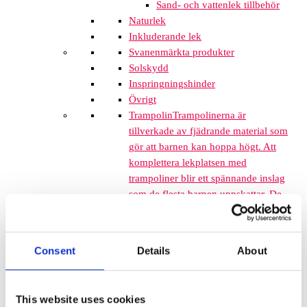
Sand- och vattenlek tillbehör
Naturlek
Inkluderande lek
Svanenmärkta produkter
Solskydd
Inspringningshinder
Övrigt
Trampolin
Trampolinerna är
tillverkade av fjädrande material som
gör att barnen kan hoppa högt. Att
komplettera lekplatsen med
trampoliner blir ett spännande inslag
som de flesta barnen uppskattar. De
tar inte mycket plats och de fälls ner
i marken så de kan med fördel
monteras mellan lekplatsutrustning
Consent
Details
About
där det finns lediga ytor. När barnen
springer mellan klätterställningar och
FALLSKYDD & UNDERLAG
This website uses cookies
Fallskyddsmattor