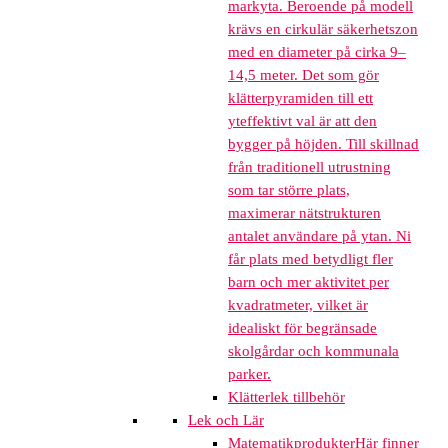
markyta. Beroende på modell
krävs en cirkulär säkerhetszon
med en diameter på cirka 9–
14,5 meter. Det som gör
klätterpyramiden till ett
yteffektivt val är att den
bygger på höjden. Till skillnad
från traditionell utrustning
som tar större plats,
maximerar nätstrukturen
antalet användare på ytan. Ni
får plats med betydligt fler
barn och mer aktivitet per
kvadratmeter, vilket är
idealiskt för begränsade
skolgårdar och kommunala
parker.
Klätterlek tillbehör
Lek och Lär
Matematikprodukter
Här finner