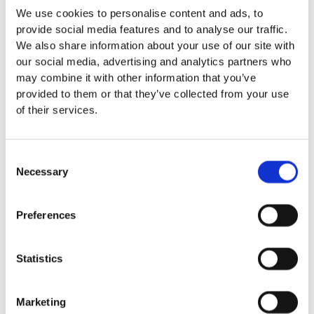
We use cookies to personalise content and ads, to
Euroflex fallskyddsmatta 30
provide social media features and to analyse our traffic.
mm - för fallhöjd till och med
We also share information about your use of our site with
1 meter
our social media, advertising and analytics partners who
Euroflex fallskyddsmatta 40
may combine it with other information that you’ve
mm - för fallhöjd 1,2 meter
provided to them or that they’ve collected from your use
Euroflex fallskyddsmatta 50
of their services.
mm - för fallhöjd 1,5 meter
Euroflex fallskyddsmatta 60
mm – för fallhöjd 1,7 meter
Consent
Euroflex fallskyddsmatta 70
Necessary
Selection
mm - för fallhöjd 2,1 meter
Euroflex fallskyddsmatta 80
mm - för fallhöjd 2,4 meter
Preferences
Euroflex fallskyddsmatta 90
mm soft - för fallhöjd 3,0
meter
Statistics
Nordic rubber safe tiles 40
mm – fallhöjd upp till 1,5 m
Marketing
Nordic rubber safe tiles 55