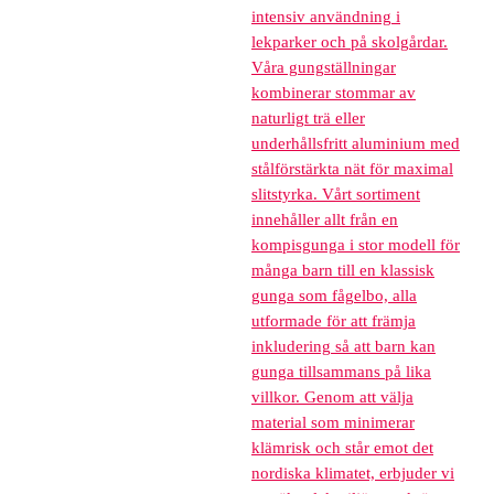
intensiv användning i
lekparker och på skolgårdar.
Våra gungställningar
kombinerar stommar av
naturligt trä eller
underhållsfritt aluminium med
stålförstärkta nät för maximal
slitstyrka. Vårt sortiment
innehåller allt från en
kompisgunga i stor modell för
många barn till en klassisk
gunga som fågelbo, alla
utformade för att främja
inkludering så att barn kan
gunga tillsammans på lika
villkor. Genom att välja
material som minimerar
klämrisk och står emot det
nordiska klimatet, erbjuder vi