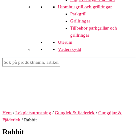
Utomhusgrill och grillringar
Parkgrill
Grillringar
Tillbehör parkgrillar och
grillringar
Uterum
Väderskydd
Hem
/
Lekplatsutrustning
/
Gunglek & fjäderlek
/
Gungdjur &
Fjäderlek
/ Rabbit
Rabbit