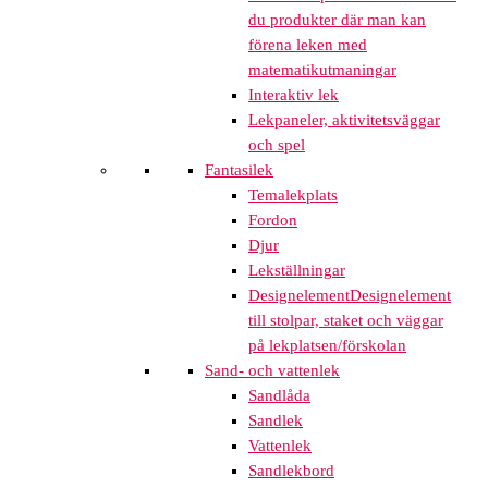
du produkter där man kan
förena leken med
matematikutmaningar
Interaktiv lek
Lekpaneler, aktivitetsväggar
och spel
Fantasilek
Temalekplats
Fordon
Djur
Lekställningar
Designelement
Designelement
till stolpar, staket och väggar
på lekplatsen/förskolan
Sand- och vattenlek
Sandlåda
Sandlek
Vattenlek
Sandlekbord