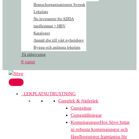
Branschorganisationen Svensk
Lekplats
Nu leverantör för ADDA
medlemmar + HBV
Kataloger
Anmäl dig till vårt nyhetsbrev
Bygga och anlägga lekplats
Få rådgivning
0 varor
LEKPLATSUTRUSTNING
Gunglek & fjäderlek
Gungsitsar
Gungställningar
Kompisgungor
Hos Söve hittar
ni robusta kompisgungor och
fågelbogungor framtagna för