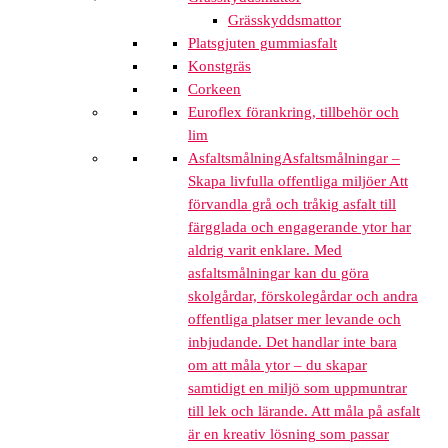
Grässkyddsmattor
Platsgjuten gummiasfalt
Konstgräs
Corkeen
Euroflex förankring, tillbehör och
lim
Asfaltsmålning
Asfaltsmålningar –
Skapa livfulla offentliga miljöer Att
förvandla grå och tråkig asfalt till
färgglada och engagerande ytor har
aldrig varit enklare. Med
asfaltsmålningar kan du göra
skolgårdar, förskolegårdar och andra
offentliga platser mer levande och
inbjudande. Det handlar inte bara
om att måla ytor – du skapar
samtidigt en miljö som uppmuntrar
till lek och lärande. Att måla på asfalt
är en kreativ lösning som passar