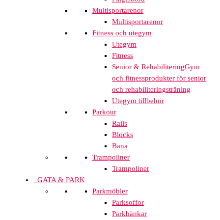
Multisportarenor
Multisportarenor
Fitness och utegym
Utegym
Fitness
Senior & Rehabilitering
Gym
och fitnessprodukter för senior
och rehabiliteringsträning
Utegym tillbehör
Parkour
Rails
Blocks
Bana
Trampoliner
Trampoliner
GATA & PARK
Parkmöbler
Parksoffor
Parkbänkar