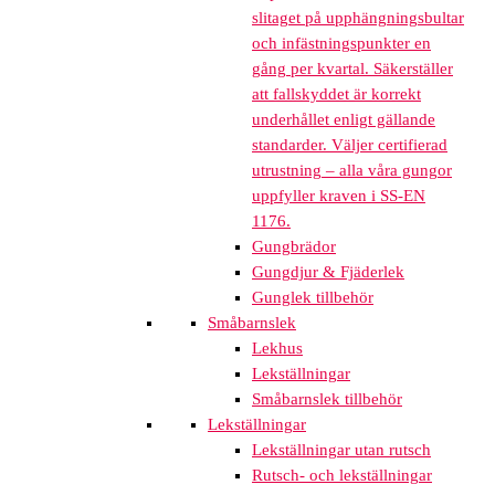
slitaget på upphängningsbultar
och infästningspunkter en
gång per kvartal. Säkerställer
att fallskyddet är korrekt
underhållet enligt gällande
standarder. Väljer certifierad
utrustning – alla våra gungor
uppfyller kraven i SS-EN
1176.
Gungbrädor
Gungdjur & Fjäderlek
Gunglek tillbehör
Småbarnslek
Lekhus
Lekställningar
Småbarnslek tillbehör
Lekställningar
Lekställningar utan rutsch
Rutsch- och lekställningar