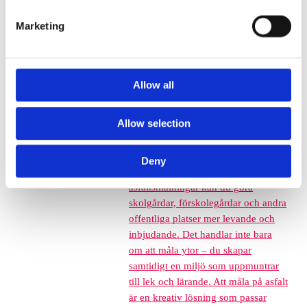
Grässkyddsmattor
Marketing
Platsgjuten gummiasfalt
Konstgräs
Corkeen
Euroflex förankring, tillbehör och
Allow all
lim
Asfaltsmålning
Asfaltsmålningar –
Allow selection
Skapa livfulla offentliga miljöer Att
förvandla grå och tråkig asfalt till
färgglada och engagerande ytor har
Deny
aldrig varit enklare. Med
asfaltsmålningar kan du göra
skolgårdar, förskolegårdar och andra
offentliga platser mer levande och
inbjudande. Det handlar inte bara
om att måla ytor – du skapar
samtidigt en miljö som uppmuntrar
till lek och lärande. Att måla på asfalt
är en kreativ lösning som passar