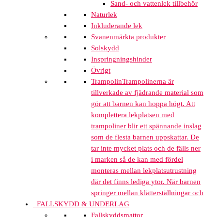
Sand- och vattenlek tillbehör
Naturlek
Inkluderande lek
Svanenmärkta produkter
Solskydd
Inspringningshinder
Övrigt
Trampolin
Trampolinerna är
tillverkade av fjädrande material som
gör att barnen kan hoppa högt. Att
komplettera lekplatsen med
trampoliner blir ett spännande inslag
som de flesta barnen uppskattar. De
tar inte mycket plats och de fälls ner
i marken så de kan med fördel
monteras mellan lekplatsutrustning
där det finns lediga ytor. När barnen
springer mellan klätterställningar och
FALLSKYDD & UNDERLAG
Fallskyddsmattor