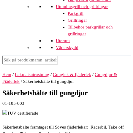
Utomhusgrill och grillringar
Parkgrill
Grillringar
Tillbehör parkgrillar och
grillringar
Uterum
Väderskydd
Hem
/
Lekplatsutrustning
/
Gunglek & fjäderlek
/
Gungdjur &
Fjäderlek
/ Säkerhetsbälte till gungdjur
Säkerhetsbälte till gungdjur
01-105-003
Säkerhetsbälte framtaget till Söves fjäderlekar: Racerbil, Take off