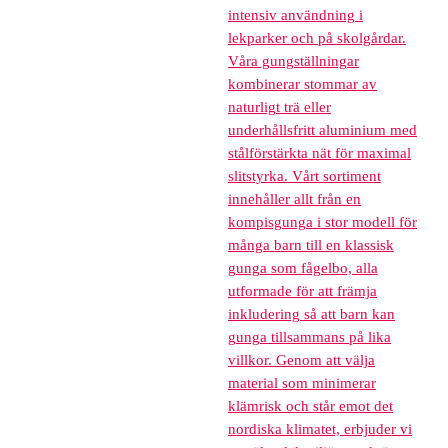
intensiv användning i
lekparker och på skolgårdar.
Våra gungställningar
kombinerar stommar av
naturligt trä eller
underhållsfritt aluminium med
stålförstärkta nät för maximal
slitstyrka. Vårt sortiment
innehåller allt från en
kompisgunga i stor modell för
många barn till en klassisk
gunga som fågelbo, alla
utformade för att främja
inkludering så att barn kan
gunga tillsammans på lika
villkor. Genom att välja
material som minimerar
klämrisk och står emot det
nordiska klimatet, erbjuder vi