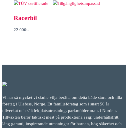
Racerbil
22 000
:-
Vi har så mycket vi skulle vilja berätta om detta både stora och lilla
företag i Ulefoss, Norge. Ett familjeföretag som i snart 50 år
tillverkat och sålt lekplatsutrustning, parkmöbler m.m. i Norden.
Tillväxten beror faktiskt mest på produkterna i sig; underhållsfritt,
lång garanti, inspirerande utmaningar för barnen, hög säkerhet och