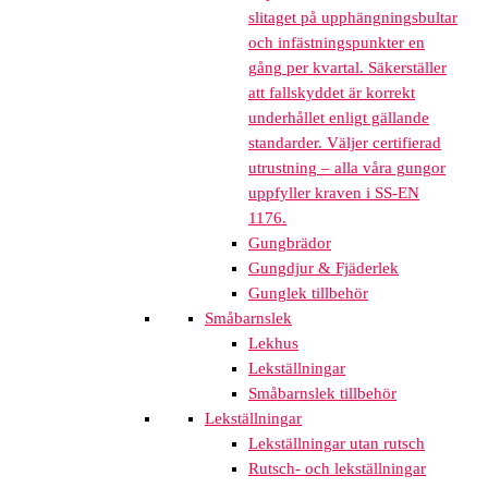
slitaget på upphängningsbultar
och infästningspunkter en
gång per kvartal. Säkerställer
att fallskyddet är korrekt
underhållet enligt gällande
standarder. Väljer certifierad
utrustning – alla våra gungor
uppfyller kraven i SS-EN
1176.
Gungbrädor
Gungdjur & Fjäderlek
Gunglek tillbehör
Småbarnslek
Lekhus
Lekställningar
Småbarnslek tillbehör
Lekställningar
Lekställningar utan rutsch
Rutsch- och lekställningar