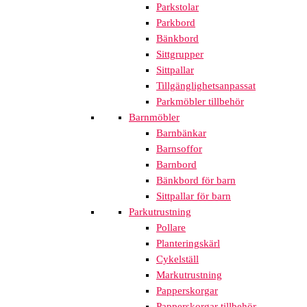
Parkstolar
Parkbord
Bänkbord
Sittgrupper
Sittpallar
Tillgänglighetsanpassat
Parkmöbler tillbehör
Barnmöbler
Barnbänkar
Barnsoffor
Barnbord
Bänkbord för barn
Sittpallar för barn
Parkutrustning
Pollare
Planteringskärl
Cykelställ
Markutrustning
Papperskorgar
Papperskorgar tillbehör