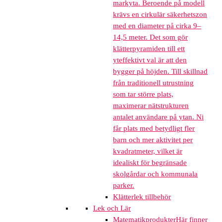
markyta. Beroende på modell
krävs en cirkulär säkerhetszon
med en diameter på cirka 9–
14,5 meter. Det som gör
klätterpyramiden till ett
yteffektivt val är att den
bygger på höjden. Till skillnad
från traditionell utrustning
som tar större plats,
maximerar nätstrukturen
antalet användare på ytan. Ni
får plats med betydligt fler
barn och mer aktivitet per
kvadratmeter, vilket är
idealiskt för begränsade
skolgårdar och kommunala
parker.
Klätterlek tillbehör
Lek och Lär
Matematikprodukter
Här finner