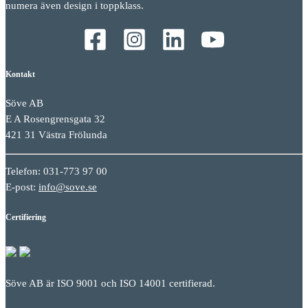
numera även design i toppklass.
Kontakt
Söve AB
E A Rosengrensgata 32
421 31 Västra Frölunda
Telefon: 031-773 97 00
E-post:
info@sove.se
Certifiering
Söve AB är ISO 9001 och ISO 14001 certifierad.