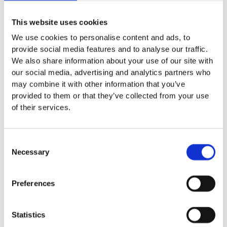
mm – fallhöjd upp till 2,1 m
Nordic rubber safe tiles 75
This website uses cookies
mm – fallhöjd upp till 2,5 m
We use cookies to personalise content and ads, to
Euroflex - övriga produkter
provide social media features and to analyse our traffic.
Euroflex - kantskydd
We also share information about your use of our site with
Euroflex hel & halvkulor /
our social media, advertising and analytics partners who
stenar / diamonds
may combine it with other information that you’ve
Euroflex kub / kub EPDM
provided to them or that they’ve collected from your use
Euroflex svamp/träd
of their services.
Euroflex stepper/S & C-block
Euroflex gummistockar
Euroflex hörnskydd
Consent
Euroflex gräskantskydd
Necessary
Selection
Euroflex trottoarsten
Euroflex stegblock
Euroflex kantprofil - olika
Preferences
tjocklekar
Euroflex hörnprofil - olika
tjocklek
Statistics
Grässkyddsmattor