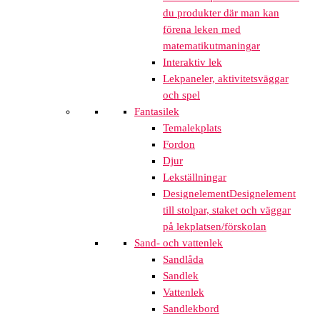
du produkter där man kan
förena leken med
matematikutmaningar
Interaktiv lek
Lekpaneler, aktivitetsväggar
och spel
Fantasilek
Temalekplats
Fordon
Djur
Lekställningar
Designelement
Designelement
till stolpar, staket och väggar
på lekplatsen/förskolan
Sand- och vattenlek
Sandlåda
Sandlek
Vattenlek
Sandlekbord