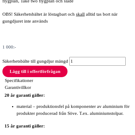
flygplan, Take two flygplan och släde
OBS! Säkerhetsbältet är löstagbart och
skall
alltid tas bort när
gungdjuret inte används
1 000
:-
Säkerhetsbälte till gungdjur mängd
Lägg till i offertförfrågan
Specifikationer
Garantivillkor
20 år garanti gäller:
material – produktionsfel på komponenter av aluminium för
produkter producerad från Söve. T.ex. aluminiumstolpar.
15 år garanti gäller: