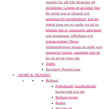
utmärkt för allt från förskolor till
skolgårdar. Genom att använda färg
för asfalt som är slitstark och
anpassad för utomhusbruk, kan du
enkelt göra om en vanlig yta till en
lekplats full av spännande aktiviteter
som hopphagar, sifferlekar och
bokstavsjakter. Dessa
asfaltsmålningar skapar en miljö som
engagerar barnen, samtidigt som de
lär sig på ett roligt sätt.
Träflis
Sportgolv-PowerGame
SPORT & TRÄNING
Bollspel
Fotbollsmål, handbollsmål,
hockeymål och nät
Bollspel övrigt
Basket
Pingisbord