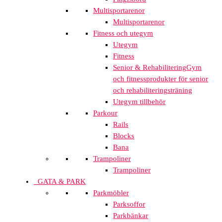
Multisportarenor
Multisportarenor
Fitness och utegym
Utegym
Fitness
Senior & Rehabilitering
Gym
och fitnessprodukter för senior
och rehabiliteringsträning
Utegym tillbehör
Parkour
Rails
Blocks
Bana
Trampoliner
Trampoliner
GATA & PARK
Parkmöbler
Parksoffor
Parkbänkar