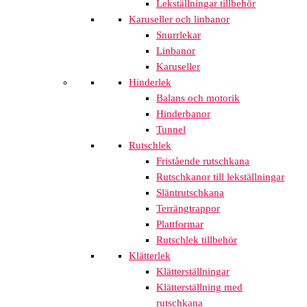
Lekställningar tillbehör
Karuseller och linbanor
Snurrlekar
Linbanor
Karuseller
Hinderlek
Balans och motorik
Hinderbanor
Tunnel
Rutschlek
Fristående rutschkana
Rutschkanor till lekställningar
Släntrutschkana
Terrängtrappor
Plattformar
Rutschlek tillbehör
Klätterlek
Klätterställningar
Klätterställning med
rutschkana