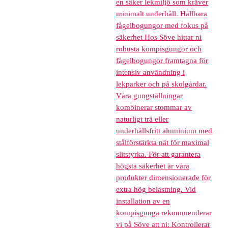
en säker lekmiljö som kräver
minimalt underhåll. Hållbara
fågelbogungor med fokus på
säkerhet Hos Söve hittar ni
robusta kompisgungor och
fågelbogungor framtagna för
intensiv användning i
lekparker och på skolgårdar.
Våra gungställningar
kombinerar stommar av
naturligt trä eller
underhållsfritt aluminium med
stålförstärkta nät för maximal
slitstyrka. För att garantera
högsta säkerhet är våra
produkter dimensionerade för
extra hög belastning. Vid
installation av en
kompisgunga rekommenderar
vi på Söve att ni: Kontrollerar