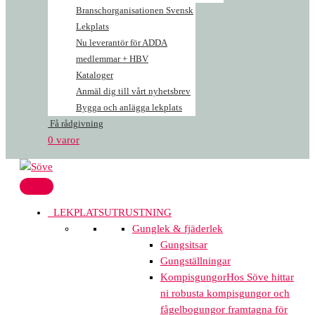
Branschorganisationen Svensk
Lekplats
Nu leverantör för ADDA
medlemmar + HBV
Kataloger
Anmäl dig till vårt nyhetsbrev
Bygga och anlägga lekplats
Få rådgivning
0 varor
LEKPLATSUTRUSTNING
Gunglek & fjäderlek
Gungsitsar
Gungställningar
Kompisgungor
Hos Söve hittar
ni robusta kompisgungor och
fågelbogungor framtagna för