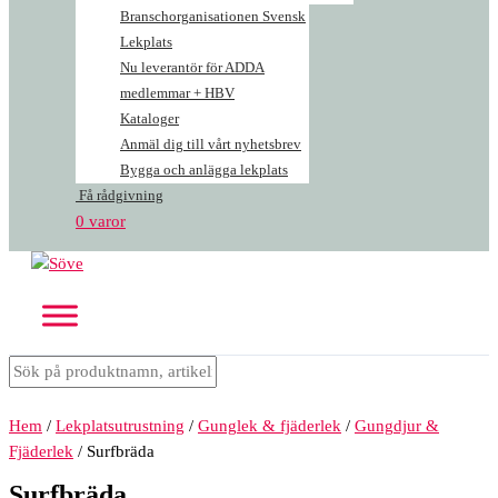
Branschorganisationen Svensk
Lekplats
Nu leverantör för ADDA
medlemmar + HBV
Kataloger
Anmäl dig till vårt nyhetsbrev
Bygga och anlägga lekplats
Få rådgivning
0 varor
Hem
/
Lekplatsutrustning
/
Gunglek & fjäderlek
/
Gungdjur &
Fjäderlek
/ Surfbräda
Surfbräda