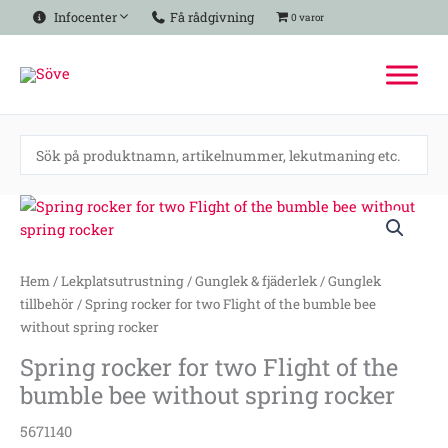
Hoppa
Infocenter
Få rådgivning
0 varor
till
innehåll
Spring
rocker
for
two
Hem
/
Lekplatsutrustning
/
Gunglek & fjäderlek
/
Gunglek
Flight
tillbehör
/ Spring rocker for two Flight of the bumble bee
of
without spring rocker
the
Spring rocker for two Flight of the
bumble
bumble bee without spring rocker
bee
without
5671140
spring