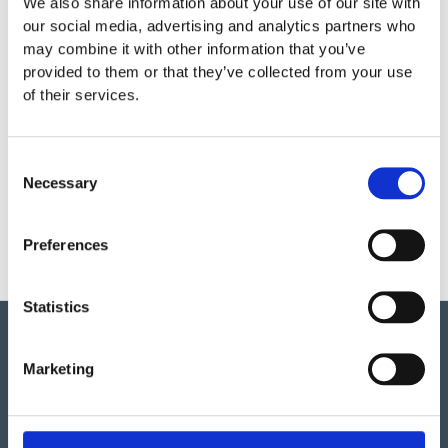
We also share information about your use of our site with
Garantivillkor
our social media, advertising and analytics partners who
may combine it with other information that you’ve
provided to them or that they’ve collected from your use
Produktens utseende kan avvika mot de bilder som visas
of their services.
på hemsidan.
Consent
Mer information om produkten, klicka här
Necessary
Selection
DWG, produktblad, teknisk information, bilder etc.
Preferences
Statistics
Marketing
Vi har så mycket vi skulle vilja berätta om detta både