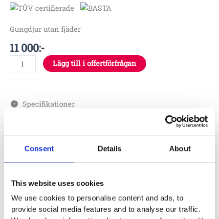
rocker
mängd
Gungdjur utan fjäder
11 000
:-
Lägg till i offertförfrågan
Specifikationer
2 – 6 år
Consent
Details
About
Material
This website uses cookies
Skötsel
We use cookies to personalise content and ads, to
provide social media features and to analyse our traffic.