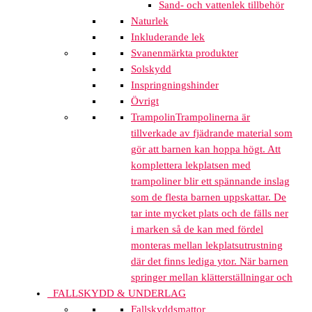
Sand- och vattenlek tillbehör
Naturlek
Inkluderande lek
Svanenmärkta produkter
Solskydd
Inspringningshinder
Övrigt
Trampolin
Trampolinerna är
tillverkade av fjädrande material som
gör att barnen kan hoppa högt. Att
komplettera lekplatsen med
trampoliner blir ett spännande inslag
som de flesta barnen uppskattar. De
tar inte mycket plats och de fälls ner
i marken så de kan med fördel
monteras mellan lekplatsutrustning
där det finns lediga ytor. När barnen
springer mellan klätterställningar och
FALLSKYDD & UNDERLAG
Fallskyddsmattor