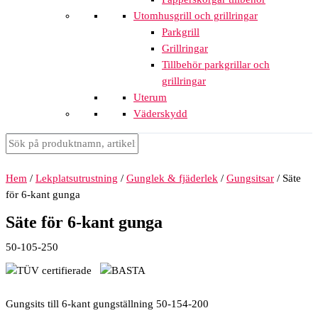
Utomhusgrill och grillringar
Parkgrill
Grillringar
Tillbehör parkgrillar och
grillringar
Uterum
Väderskydd
Hem
/
Lekplatsutrustning
/
Gunglek & fjäderlek
/
Gungsitsar
/ Säte
för 6-kant gunga
Säte för 6-kant gunga
50-105-250
Gungsits till 6-kant gungställning 50-154-200