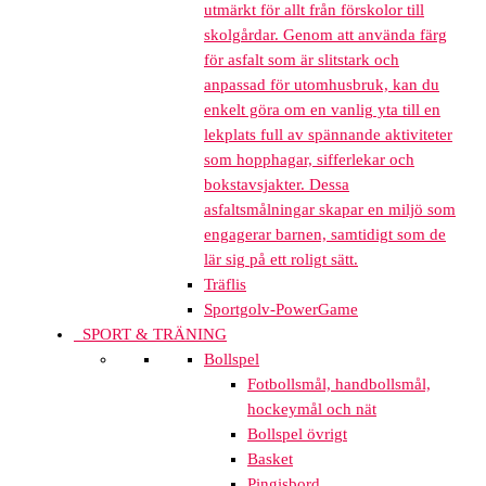
utmärkt för allt från förskolor till
skolgårdar. Genom att använda färg
för asfalt som är slitstark och
anpassad för utomhusbruk, kan du
enkelt göra om en vanlig yta till en
lekplats full av spännande aktiviteter
som hopphagar, sifferlekar och
bokstavsjakter. Dessa
asfaltsmålningar skapar en miljö som
engagerar barnen, samtidigt som de
lär sig på ett roligt sätt.
Träflis
Sportgolv-PowerGame
SPORT & TRÄNING
Bollspel
Fotbollsmål, handbollsmål,
hockeymål och nät
Bollspel övrigt
Basket
Pingisbord