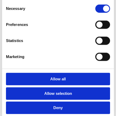
mm – fallhöjd upp till 2,1 m
Consent
Nordic rubber safe tiles 75
Necessary
Selection
mm – fallhöjd upp till 2,5 m
Euroflex - övriga produkter
Preferences
Euroflex - kantskydd
Euroflex hel & halvkulor /
stenar / diamonds
Statistics
Euroflex kub / kub EPDM
Euroflex svamp/träd
Euroflex stepper/S & C-block
Marketing
Euroflex gummistockar
Euroflex hörnskydd
Euroflex gräskantskydd
Allow all
Euroflex trottoarsten
Euroflex stegblock
Euroflex kantprofil - olika
Allow selection
tjocklekar
Euroflex hörnprofil - olika
Deny
tjocklek
Grässkyddsmattor