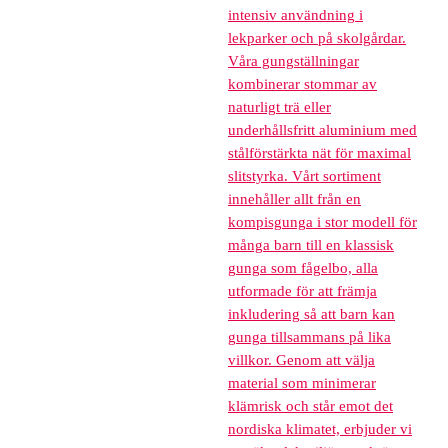
intensiv användning i
lekparker och på skolgårdar.
Våra gungställningar
kombinerar stommar av
naturligt trä eller
underhållsfritt aluminium med
stålförstärkta nät för maximal
slitstyrka. Vårt sortiment
innehåller allt från en
kompisgunga i stor modell för
många barn till en klassisk
gunga som fågelbo, alla
utformade för att främja
inkludering så att barn kan
gunga tillsammans på lika
villkor. Genom att välja
material som minimerar
klämrisk och står emot det
nordiska klimatet, erbjuder vi