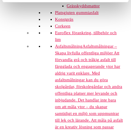
Grässkyddsmattor
Platsgjuten gummiasfalt
Konstgräs
Corkeen
Euroflex förankring, tillbehör och
lim
Asfaltsmålning
Asfaltsmålningar –
Skapa livfulla offentliga miljöer Att
förvandla grå och tråkig asfalt till
färgglada och engagerande ytor har
aldrig varit enklare. Med
asfaltsmålningar kan du göra
skolgårdar, förskolegårdar och andra
offentliga platser mer levande och
inbjudande. Det handlar inte bara
om att måla ytor – du skapar
samtidigt en miljö som uppmuntrar
till lek och lärande. Att måla på asfalt
är en kreativ lösning som passar