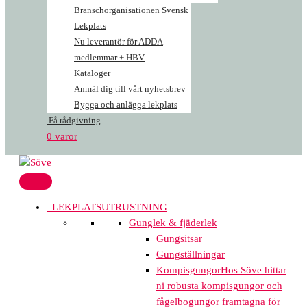
Branschorganisationen Svensk
Lekplats
Nu leverantör för ADDA
medlemmar + HBV
Kataloger
Anmäl dig till vårt nyhetsbrev
Bygga och anlägga lekplats
Få rådgivning
0 varor
LEKPLATSUTRUSTNING
Gunglek & fjäderlek
Gungsitsar
Gungställningar
Kompisgungor
Hos Söve hittar
ni robusta kompisgungor och
fågelbogungor framtagna för