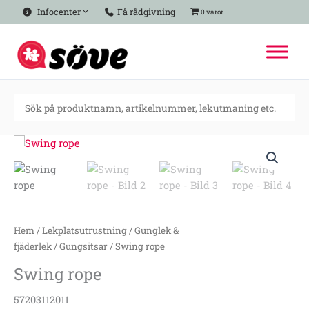
Hoppa
Infocenter
Få rådgivning
0 varor
till
innehåll
Swing
rope
mängd
Hem
/
Lekplatsutrustning
/
Gunglek &
fjäderlek
/
Gungsitsar
/ Swing rope
Swing rope
57203112011