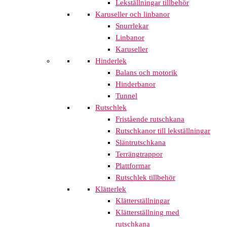
Lekställningar tillbehör
Karuseller och linbanor
Snurrlekar
Linbanor
Karuseller
Hinderlek
Balans och motorik
Hinderbanor
Tunnel
Rutschlek
Fristående rutschkana
Rutschkanor till lekställningar
Släntrutschkana
Terrängtrappor
Plattformar
Rutschlek tillbehör
Klätterlek
Klätterställningar
Klätterställning med
rutschkana