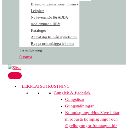
Branschorganisationen Svensk
Lekplats
Nu leverantör för ADDA
medlemmar + HBV
Kataloger
Anmäl dig till vårt nyhetsbrev
Bygga och anlägga lekplats
Få rådgivning
0 varor
LEKPLATSUTRUSTNING
Gunglek & fjäderlek
Gungsitsar
Gungställningar
Kompisgungor
Hos Söve hittar
ni robusta kompisgungor och
fågelbogungor framtagna för