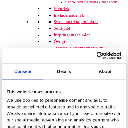
Sand- och vattenlek tillbehör
Naturlek
Inkluderande lek
Svanenmärkta produkter
Solskydd
Inspringningshinder
Övrigt
Trampolin
Trampolinerna är
tillverkade av fjädrande material som
gör att barnen kan hoppa högt. Att
komplettera lekplatsen med
Consent
Details
About
trampoliner blir ett spännande inslag
som de flesta barnen uppskattar. De
tar inte mycket plats och de fälls ner
This website uses cookies
i marken så de kan med fördel
We use cookies to personalise content and ads, to
monteras mellan lekplatsutrustning
provide social media features and to analyse our traffic.
där det finns lediga ytor. När barnen
We also share information about your use of our site with
springer mellan klätterställningar och
our social media, advertising and analytics partners who
FALLSKYDD & UNDERLAG
may combine it with other information that you’ve
Fallskyddsmattor