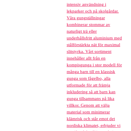
intensiv användning i
lekparker och på skolgårdar.
Våra gungställningar
kombinerar stommar av
naturligt trä eller
underhållsfritt aluminium med
stålförstärkta nät för maximal
slitstyrka. Vårt sortiment
innehåller allt från en
kompisgunga i stor modell för
många barn till en klassisk
gunga som fågelbo, alla
utformade för att främja
inkludering så att barn kan
gunga tillsammans på lika
villkor. Genom att välja
material som minimerar
klämrisk och står emot det
nordiska klimatet, erbjuder vi