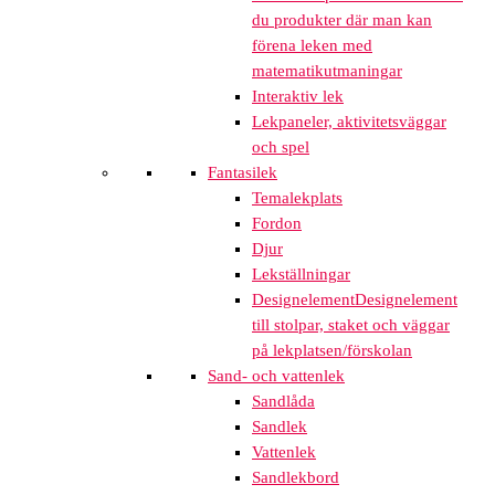
du produkter där man kan
förena leken med
matematikutmaningar
Interaktiv lek
Lekpaneler, aktivitetsväggar
och spel
Fantasilek
Temalekplats
Fordon
Djur
Lekställningar
Designelement
Designelement
till stolpar, staket och väggar
på lekplatsen/förskolan
Sand- och vattenlek
Sandlåda
Sandlek
Vattenlek
Sandlekbord