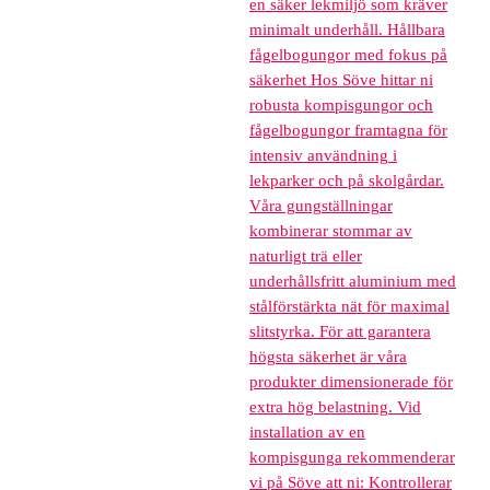
en säker lekmiljö som kräver
minimalt underhåll. Hållbara
fågelbogungor med fokus på
säkerhet Hos Söve hittar ni
robusta kompisgungor och
fågelbogungor framtagna för
intensiv användning i
lekparker och på skolgårdar.
Våra gungställningar
kombinerar stommar av
naturligt trä eller
underhållsfritt aluminium med
stålförstärkta nät för maximal
slitstyrka. För att garantera
högsta säkerhet är våra
produkter dimensionerade för
extra hög belastning. Vid
installation av en
kompisgunga rekommenderar
vi på Söve att ni: Kontrollerar