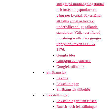
slitaget på upphängningsbultar
och infästningspunkter en
gång per kvartal. Säkerställer
att fallskyddet är korrekt
underhållet enligt gällande
standarder. Väljer certifierad
utrustning – alla våra gungor
uppfyller kraven i SS-EN
1176.
Gungbrädor
Gungdjur & Fjäderlek
Gunglek tillbehör
Småbarnslek
Lekhus
Lekställningar
Småbarnslek tillbehör
Lekställningar
Lekställningar utan rutsch
Rutsch- och lekställningar