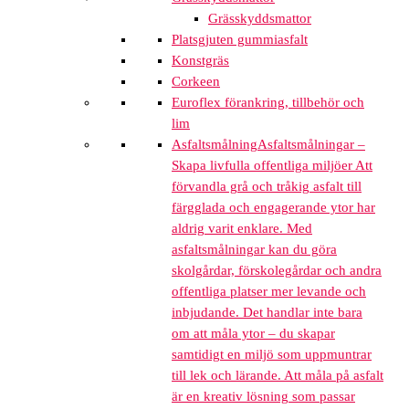
Grässkyddsmattor
Platsgjuten gummiasfalt
Konstgräs
Corkeen
Euroflex förankring, tillbehör och
lim
Asfaltsmålning
Asfaltsmålningar –
Skapa livfulla offentliga miljöer Att
förvandla grå och tråkig asfalt till
färgglada och engagerande ytor har
aldrig varit enklare. Med
asfaltsmålningar kan du göra
skolgårdar, förskolegårdar och andra
offentliga platser mer levande och
inbjudande. Det handlar inte bara
om att måla ytor – du skapar
samtidigt en miljö som uppmuntrar
till lek och lärande. Att måla på asfalt
är en kreativ lösning som passar