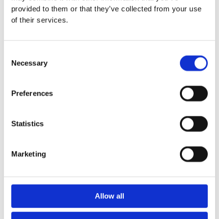
provided to them or that they’ve collected from your use
Euroflex fallskyddsmatta 30
of their services.
mm - för fallhöjd till och med
1 meter
Euroflex fallskyddsmatta 40
Consent
mm - för fallhöjd 1,2 meter
Necessary
Selection
Euroflex fallskyddsmatta 50
mm - för fallhöjd 1,5 meter
Euroflex fallskyddsmatta 60
Preferences
mm – för fallhöjd 1,7 meter
Euroflex fallskyddsmatta 70
mm - för fallhöjd 2,1 meter
Statistics
Euroflex fallskyddsmatta 80
mm - för fallhöjd 2,4 meter
Marketing
Euroflex fallskyddsmatta 90
mm soft - för fallhöjd 3,0
meter
Nordic rubber safe tiles 40
Allow all
mm – fallhöjd upp till 1,5 m
Nordic rubber safe tiles 55