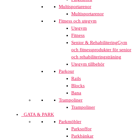
Multisportarenor
Multisportarenor
Fitness och utegym
Utegym
Fitness
Senior & Rehabilitering
Gym
och fitnessprodukter för senior
och rehabiliteringsträning
Utegym tillbehör
Parkour
Rails
Blocks
Bana
Trampoliner
Trampoliner
GATA & PARK
Parkmöbler
Parksoffor
Parkbänkar