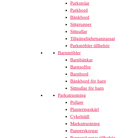
Parkstolar
Parkbord
Bänkbord
Sittgrupper
Sittpallar
Tillgänglighetsanpassat
Parkmöbler tillbehör
Barnmöbler
Barnbänkar
Barnsoffor
Barnbord
Bänkbord för barn
Sittpallar för barn
Parkutrustning
Pollare
Planteringskärl
Cykelställ
Markutrustning
Papperskorgar
Papperskorgar tillbehör