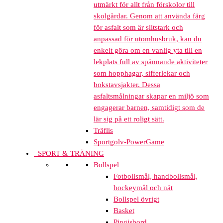
utmärkt för allt från förskolor till
skolgårdar. Genom att använda färg
för asfalt som är slitstark och
anpassad för utomhusbruk, kan du
enkelt göra om en vanlig yta till en
lekplats full av spännande aktiviteter
som hopphagar, sifferlekar och
bokstavsjakter. Dessa
asfaltsmålningar skapar en miljö som
engagerar barnen, samtidigt som de
lär sig på ett roligt sätt.
Träflis
Sportgolv-PowerGame
SPORT & TRÄNING
Bollspel
Fotbollsmål, handbollsmål,
hockeymål och nät
Bollspel övrigt
Basket
Pingisbord