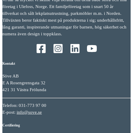
företag i Ulefoss, Norge. Ett familjeföretag som i snart 50 år
tillverkat och sålt lekplatsutrustning, parkmöbler m.m. i Norden.
Tillväxten beror faktiskt mest på produkterna i sig; underhållsfritt,
lång garanti, inspirerande utmaningar för barnen, hög säkerhet och
numera även design i toppklass.
Kontakt
Söve AB
E A Rosengrensgata 32
421 31 Västra Frölunda
Telefon: 031-773 97 00
E-post:
info@sove.se
Certifiering