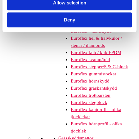
Allow selection
mm – fallhöjd upp till 2,1 m
Nordic rubber safe tiles 75
mm – fallhöjd upp till 2,5 m
Deny
Euroflex - övriga produkter
Euroflex - kantskydd
Euroflex hel & halvkulor /
stenar / diamonds
Euroflex kub / kub EPDM
Euroflex svamp/träd
Euroflex stepper/S & C-block
Euroflex gummistockar
Euroflex hörnskydd
Euroflex gräskantskydd
Euroflex trottoarsten
Euroflex stegblock
Euroflex kantprofil - olika
tjocklekar
Euroflex hörnprofil - olika
tjocklek
Grässkyddsmattor