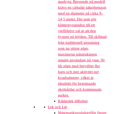
markyta. Beroende på modell
krävs en cirkulär säkerhetszon
med en diameter på cirka 9–
14,5 meter. Det som gör
klätterpyramiden till ett
yteffektivt val är att den
bygger på höjden. Till skillnad
från traditionell utrustning
som tar större plats,
maximerar nätstrukturen
antalet användare på ytan. Ni
får plats med betydligt fler
barn och mer aktivitet per
kvadratmeter, vilket är
idealiskt för begränsade
skolgårdar och kommunala
parker.
Klätterlek tillbehör
Lek och Lär
Matematikprodukter
Här finner