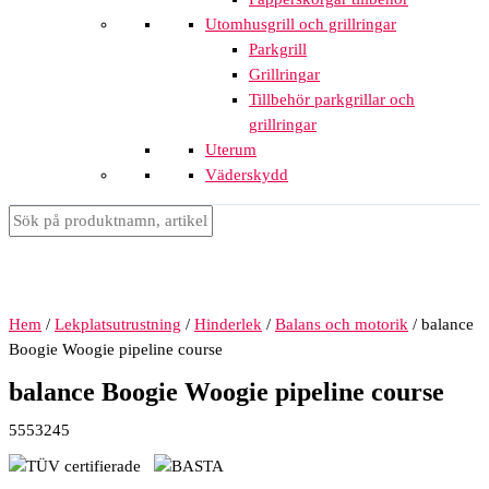
Utomhusgrill och grillringar
Parkgrill
Grillringar
Tillbehör parkgrillar och
grillringar
Uterum
Väderskydd
Hem
/
Lekplatsutrustning
/
Hinderlek
/
Balans och motorik
/ balance
Boogie Woogie pipeline course
balance Boogie Woogie pipeline course
5553245