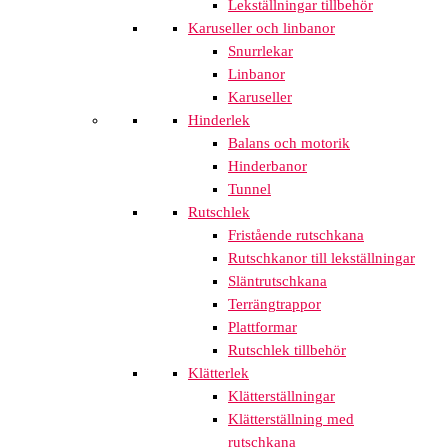
Lekställningar tillbehör
Karuseller och linbanor
Snurrlekar
Linbanor
Karuseller
Hinderlek
Balans och motorik
Hinderbanor
Tunnel
Rutschlek
Fristående rutschkana
Rutschkanor till lekställningar
Släntrutschkana
Terrängtrappor
Plattformar
Rutschlek tillbehör
Klätterlek
Klätterställningar
Klätterställning med
rutschkana