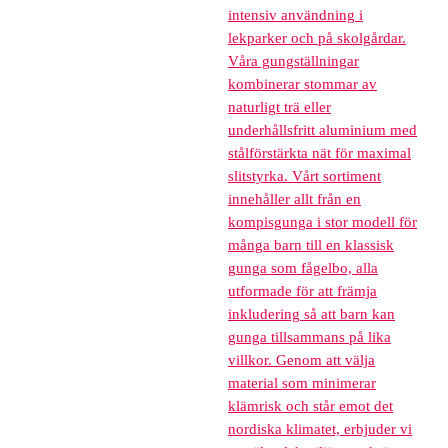
intensiv användning i
lekparker och på skolgårdar.
Våra gungställningar
kombinerar stommar av
naturligt trä eller
underhållsfritt aluminium med
stålförstärkta nät för maximal
slitstyrka. Vårt sortiment
innehåller allt från en
kompisgunga i stor modell för
många barn till en klassisk
gunga som fågelbo, alla
utformade för att främja
inkludering så att barn kan
gunga tillsammans på lika
villkor. Genom att välja
material som minimerar
klämrisk och står emot det
nordiska klimatet, erbjuder vi