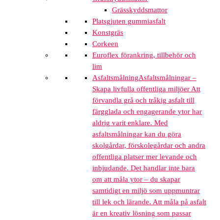
Grässkyddsmattor
Platsgjuten gummiasfalt
Konstgräs
Corkeen
Euroflex förankring, tillbehör och
lim
Asfaltsmålning
Asfaltsmålningar –
Skapa livfulla offentliga miljöer Att
förvandla grå och tråkig asfalt till
färgglada och engagerande ytor har
aldrig varit enklare. Med
asfaltsmålningar kan du göra
skolgårdar, förskolegårdar och andra
offentliga platser mer levande och
inbjudande. Det handlar inte bara
om att måla ytor – du skapar
samtidigt en miljö som uppmuntrar
till lek och lärande. Att måla på asfalt
är en kreativ lösning som passar