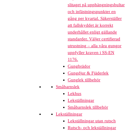
slitaget på upphängningsbultar
och infästningspunkter en
gång per kvartal. Säkerställer
att fallskyddet är korrekt
underhållet enligt gällande
standarder. Väljer certifierad
utrustning – alla våra gungor
uppfyller kraven i SS-EN
1176.
Gungbrädor
Gungdjur & Fjäderlek
Gunglek tillbehör
Småbarnslek
Lekhus
Lekställningar
Småbarnslek tillbehör
Lekställningar
Lekställningar utan rutsch
Rutsch- och lekställningar