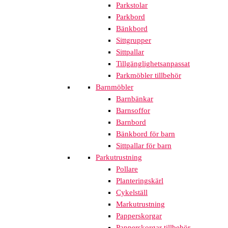
Parkstolar
Parkbord
Bänkbord
Sittgrupper
Sittpallar
Tillgänglighetsanpassat
Parkmöbler tillbehör
Barnmöbler
Barnbänkar
Barnsoffor
Barnbord
Bänkbord för barn
Sittpallar för barn
Parkutrustning
Pollare
Planteringskärl
Cykelställ
Markutrustning
Papperskorgar
Papperskorgar tillbehör