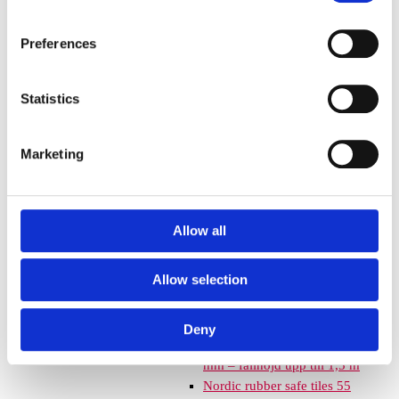
Euroflex fallskyddsmatta 30
mm - för fallhöjd till och med
Preferences
1 meter
Euroflex fallskyddsmatta 40
Statistics
mm - för fallhöjd 1,2 meter
Euroflex fallskyddsmatta 50
mm - för fallhöjd 1,5 meter
Marketing
Euroflex fallskyddsmatta 60
mm – för fallhöjd 1,7 meter
Euroflex fallskyddsmatta 70
mm - för fallhöjd 2,1 meter
Allow all
Euroflex fallskyddsmatta 80
mm - för fallhöjd 2,4 meter
Allow selection
Euroflex fallskyddsmatta 90
mm soft - för fallhöjd 3,0
meter
Deny
Nordic rubber safe tiles 40
mm – fallhöjd upp till 1,5 m
Nordic rubber safe tiles 55