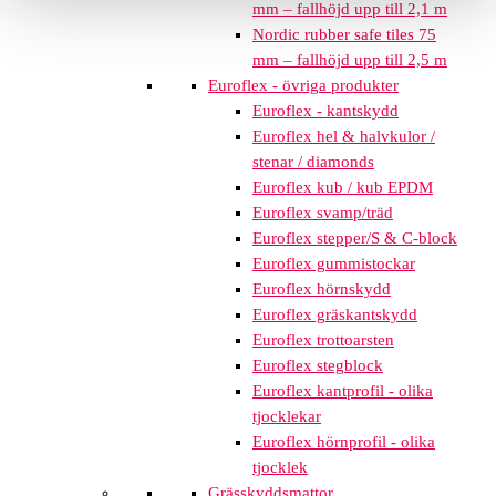
mm – fallhöjd upp till 2,1 m
Nordic rubber safe tiles 75
mm – fallhöjd upp till 2,5 m
Euroflex - övriga produkter
Euroflex - kantskydd
Euroflex hel & halvkulor /
stenar / diamonds
Euroflex kub / kub EPDM
Euroflex svamp/träd
Euroflex stepper/S & C-block
Euroflex gummistockar
Euroflex hörnskydd
Euroflex gräskantskydd
Euroflex trottoarsten
Euroflex stegblock
Euroflex kantprofil - olika
tjocklekar
Euroflex hörnprofil - olika
tjocklek
Grässkyddsmattor