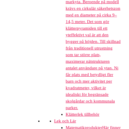
markyta. Beroende på modell
krävs en cirkulär säkerhetszon
med en diameter på cirka 9–
14,5 meter. Det som gör
klätterpyramiden till ett
yteffektivt val är att den
bygger på höjden. Till skillnad
från traditionell utrustning
som tar större plats,
maximerar nätstrukturen
antalet användare på ytan. Ni
får plats med betydligt fler
barn och mer aktivitet per
kvadratmeter, vilket är
idealiskt för begränsade
skolgårdar och kommunala
parker.
Klätterlek tillbehör
Lek och Lär
Matematikprodukter
Här finner