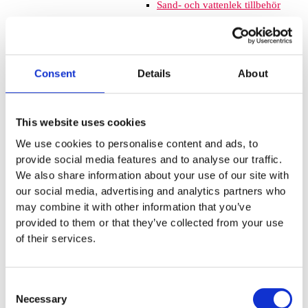
Sand- och vattenlek tillbehör
Naturlek
Inkluderande lek
Svanenmärkta produkter
Solskydd
Consent
Details
About
Inspringningshinder
Övrigt
Trampolin
Trampolinerna är
This website uses cookies
tillverkade av fjädrande material som
We use cookies to personalise content and ads, to
gör att barnen kan hoppa högt. Att
provide social media features and to analyse our traffic.
komplettera lekplatsen med
We also share information about your use of our site with
trampoliner blir ett spännande inslag
our social media, advertising and analytics partners who
som de flesta barnen uppskattar. De
may combine it with other information that you’ve
tar inte mycket plats och de fälls ner
provided to them or that they’ve collected from your use
i marken så de kan med fördel
of their services.
monteras mellan lekplatsutrustning
där det finns lediga ytor. När barnen
springer mellan klätterställningar och
Consent
FALLSKYDD & UNDERLAG
Necessary
Selection
Fallskyddsmattor