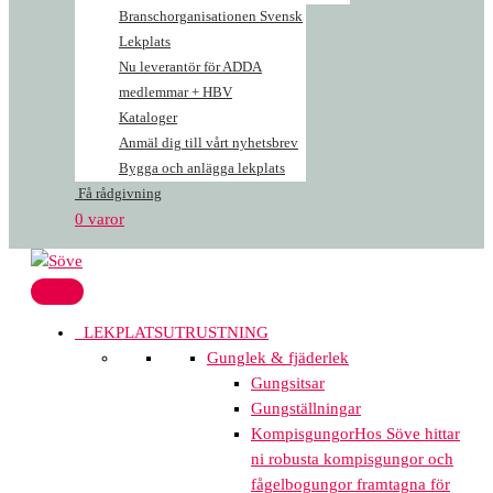
Branschorganisationen Svensk
Lekplats
Nu leverantör för ADDA
medlemmar + HBV
Kataloger
Anmäl dig till vårt nyhetsbrev
Bygga och anlägga lekplats
Få rådgivning
0 varor
LEKPLATSUTRUSTNING
Gunglek & fjäderlek
Gungsitsar
Gungställningar
Kompisgungor
Hos Söve hittar
ni robusta kompisgungor och
fågelbogungor framtagna för