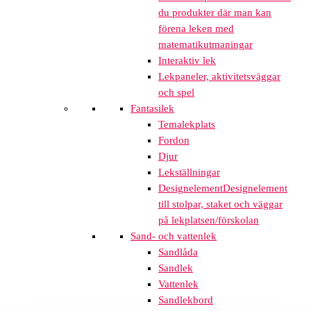
du produkter där man kan
förena leken med
matematikutmaningar
Interaktiv lek
Lekpaneler, aktivitetsväggar
och spel
Fantasilek
Temalekplats
Fordon
Djur
Lekställningar
Designelement
Designelement
till stolpar, staket och väggar
på lekplatsen/förskolan
Sand- och vattenlek
Sandlåda
Sandlek
Vattenlek
Sandlekbord