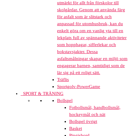
utmärkt för allt från förskolor till
skolgårdar. Genom att använda färg
för asfalt som är slitstark och
anpassad för utomhusbruk, kan du
enkelt göra om en vanlig yta till en
lekplats full av spännande aktiviteter
som hopphagar, sifferlekar och
bokstavsjakter. Dessa
asfaltsmålningar skapar en miljö som
engagerar barnen, samtidigt som de
lär sig på ett roligt sätt.
Träflis
Sportgolv-PowerGame
SPORT & TRÄNING
Bollspel
Fotbollsmål, handbollsmål,
hockeymål och nät
Bollspel övrigt
Basket
Pingisbord