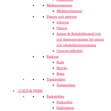
Multisportarenor
Multisportarenor
Fitness och utegym
Utegym
Fitness
Senior & Rehabilitering
Gym
och fitnessprodukter för senior
och rehabiliteringsträning
Utegym tillbehör
Parkour
Rails
Blocks
Bana
Trampoliner
Trampoliner
GATA & PARK
Parkmöbler
Parksoffor
Parkbänkar