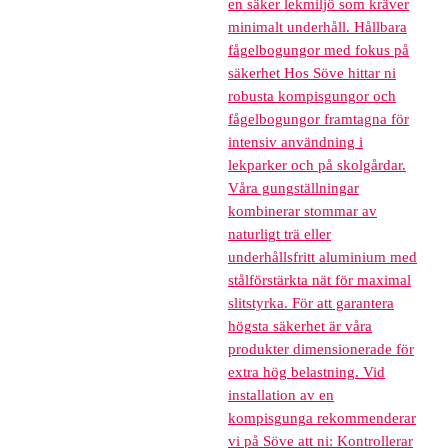
en säker lekmiljö som kräver
minimalt underhåll. Hållbara
fågelbogungor med fokus på
säkerhet Hos Söve hittar ni
robusta kompisgungor och
fågelbogungor framtagna för
intensiv användning i
lekparker och på skolgårdar.
Våra gungställningar
kombinerar stommar av
naturligt trä eller
underhållsfritt aluminium med
stålförstärkta nät för maximal
slitstyrka. För att garantera
högsta säkerhet är våra
produkter dimensionerade för
extra hög belastning. Vid
installation av en
kompisgunga rekommenderar
vi på Söve att ni: Kontrollerar