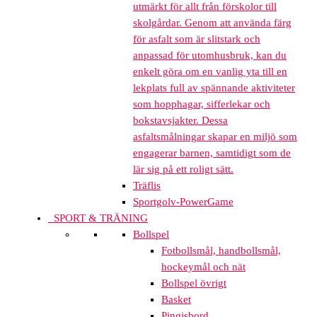
utmärkt för allt från förskolor till
skolgårdar. Genom att använda färg
för asfalt som är slitstark och
anpassad för utomhusbruk, kan du
enkelt göra om en vanlig yta till en
lekplats full av spännande aktiviteter
som hopphagar, sifferlekar och
bokstavsjakter. Dessa
asfaltsmålningar skapar en miljö som
engagerar barnen, samtidigt som de
lär sig på ett roligt sätt.
Träflis
Sportgolv-PowerGame
SPORT & TRÄNING
Bollspel
Fotbollsmål, handbollsmål,
hockeymål och nät
Bollspel övrigt
Basket
Pingisbord