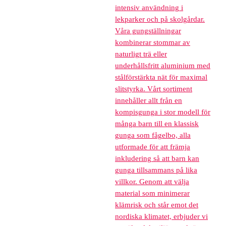
intensiv användning i
lekparker och på skolgårdar.
Våra gungställningar
kombinerar stommar av
naturligt trä eller
underhållsfritt aluminium med
stålförstärkta nät för maximal
slitstyrka. Vårt sortiment
innehåller allt från en
kompisgunga i stor modell för
många barn till en klassisk
gunga som fågelbo, alla
utformade för att främja
inkludering så att barn kan
gunga tillsammans på lika
villkor. Genom att välja
material som minimerar
klämrisk och står emot det
nordiska klimatet, erbjuder vi