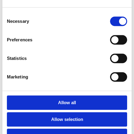
Euroflex fallskyddsmatta 30
mm - för fallhöjd till och med
Consent
1 meter
Necessary
Selection
Euroflex fallskyddsmatta 40
mm - för fallhöjd 1,2 meter
Preferences
Euroflex fallskyddsmatta 50
mm - för fallhöjd 1,5 meter
Euroflex fallskyddsmatta 60
Statistics
mm – för fallhöjd 1,7 meter
Euroflex fallskyddsmatta 70
mm - för fallhöjd 2,1 meter
Marketing
Euroflex fallskyddsmatta 80
mm - för fallhöjd 2,4 meter
Euroflex fallskyddsmatta 90
mm soft - för fallhöjd 3,0
Allow all
meter
Nordic rubber safe tiles 40
Allow selection
mm – fallhöjd upp till 1,5 m
Nordic rubber safe tiles 55