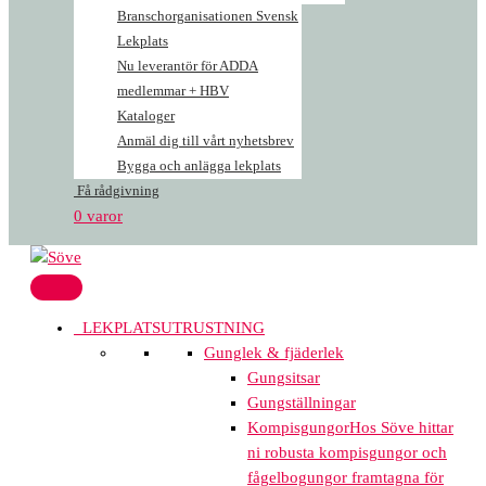
Branschorganisationen Svensk
Lekplats
Nu leverantör för ADDA
medlemmar + HBV
Kataloger
Anmäl dig till vårt nyhetsbrev
Bygga och anlägga lekplats
Få rådgivning
0 varor
LEKPLATSUTRUSTNING
Gunglek & fjäderlek
Gungsitsar
Gungställningar
Kompisgungor
Hos Söve hittar
ni robusta kompisgungor och
fågelbogungor framtagna för