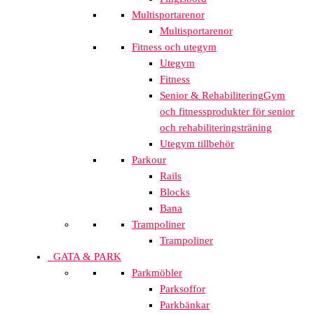
Multisportarenor
Multisportarenor
Fitness och utegym
Utegym
Fitness
Senior & Rehabilitering
Gym
och fitnessprodukter för senior
och rehabiliteringsträning
Utegym tillbehör
Parkour
Rails
Blocks
Bana
Trampoliner
Trampoliner
GATA & PARK
Parkmöbler
Parksoffor
Parkbänkar