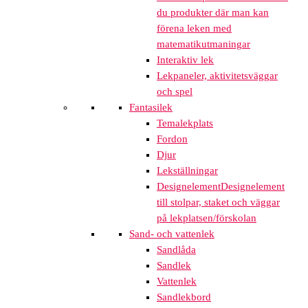
du produkter där man kan
förena leken med
matematikutmaningar
Interaktiv lek
Lekpaneler, aktivitetsväggar
och spel
Fantasilek
Temalekplats
Fordon
Djur
Lekställningar
Designelement
Designelement
till stolpar, staket och väggar
på lekplatsen/förskolan
Sand- och vattenlek
Sandlåda
Sandlek
Vattenlek
Sandlekbord