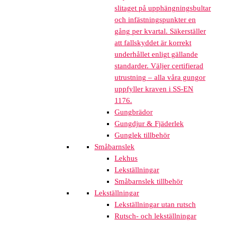
slitaget på upphängningsbultar
och infästningspunkter en
gång per kvartal. Säkerställer
att fallskyddet är korrekt
underhållet enligt gällande
standarder. Väljer certifierad
utrustning – alla våra gungor
uppfyller kraven i SS-EN
1176.
Gungbrädor
Gungdjur & Fjäderlek
Gunglek tillbehör
Småbarnslek
Lekhus
Lekställningar
Småbarnslek tillbehör
Lekställningar
Lekställningar utan rutsch
Rutsch- och lekställningar