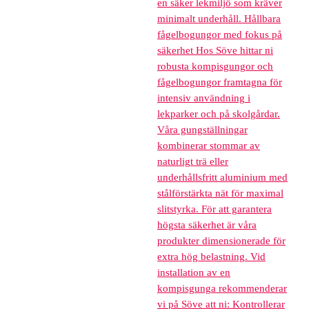
en säker lekmiljö som kräver
minimalt underhåll. Hållbara
fågelbogungor med fokus på
säkerhet Hos Söve hittar ni
robusta kompisgungor och
fågelbogungor framtagna för
intensiv användning i
lekparker och på skolgårdar.
Våra gungställningar
kombinerar stommar av
naturligt trä eller
underhållsfritt aluminium med
stålförstärkta nät för maximal
slitstyrka. För att garantera
högsta säkerhet är våra
produkter dimensionerade för
extra hög belastning. Vid
installation av en
kompisgunga rekommenderar
vi på Söve att ni: Kontrollerar