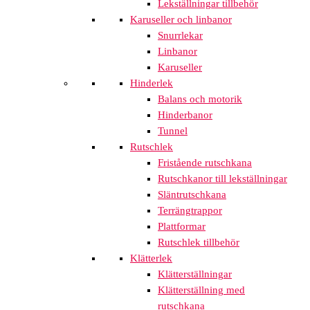
Lekställningar tillbehör
Karuseller och linbanor
Snurrlekar
Linbanor
Karuseller
Hinderlek
Balans och motorik
Hinderbanor
Tunnel
Rutschlek
Fristående rutschkana
Rutschkanor till lekställningar
Släntrutschkana
Terrängtrappor
Plattformar
Rutschlek tillbehör
Klätterlek
Klätterställningar
Klätterställning med
rutschkana