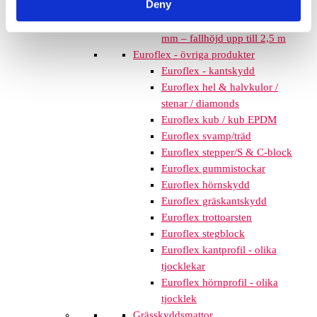
Deny
mm – fallhöjd upp till 2,1 m
Nordic rubber safe tiles 75
mm – fallhöjd upp till 2,5 m
Euroflex - övriga produkter
Euroflex - kantskydd
Euroflex hel & halvkulor /
stenar / diamonds
Euroflex kub / kub EPDM
Euroflex svamp/träd
Euroflex stepper/S & C-block
Euroflex gummistockar
Euroflex hörnskydd
Euroflex gräskantskydd
Euroflex trottoarsten
Euroflex stegblock
Euroflex kantprofil - olika
tjocklekar
Euroflex hörnprofil - olika
tjocklek
Grässkyddsmattor