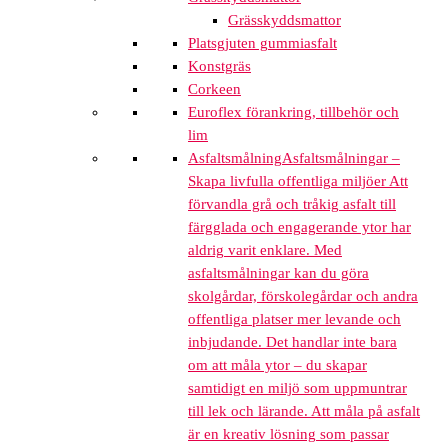
Grässkyddsmattor
Platsgjuten gummiasfalt
Konstgräs
Corkeen
Euroflex förankring, tillbehör och
lim
Asfaltsmålning
Asfaltsmålningar –
Skapa livfulla offentliga miljöer Att
förvandla grå och tråkig asfalt till
färgglada och engagerande ytor har
aldrig varit enklare. Med
asfaltsmålningar kan du göra
skolgårdar, förskolegårdar och andra
offentliga platser mer levande och
inbjudande. Det handlar inte bara
om att måla ytor – du skapar
samtidigt en miljö som uppmuntrar
till lek och lärande. Att måla på asfalt
är en kreativ lösning som passar