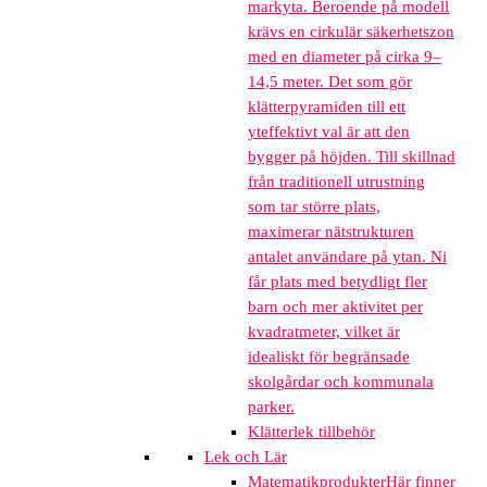
markyta. Beroende på modell
krävs en cirkulär säkerhetszon
med en diameter på cirka 9–
14,5 meter. Det som gör
klätterpyramiden till ett
yteffektivt val är att den
bygger på höjden. Till skillnad
från traditionell utrustning
som tar större plats,
maximerar nätstrukturen
antalet användare på ytan. Ni
får plats med betydligt fler
barn och mer aktivitet per
kvadratmeter, vilket är
idealiskt för begränsade
skolgårdar och kommunala
parker.
Klätterlek tillbehör
Lek och Lär
Matematikprodukter
Här finner