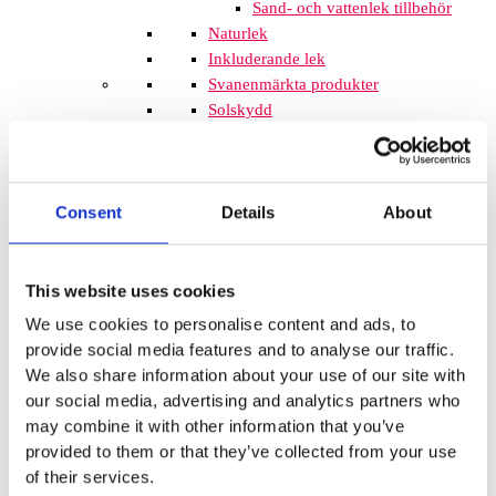
Sand- och vattenlek tillbehör
Naturlek
Inkluderande lek
Svanenmärkta produkter
Solskydd
Inspringningshinder
Övrigt
Trampolin
Trampolinerna är
Consent
Details
About
tillverkade av fjädrande material som
gör att barnen kan hoppa högt. Att
komplettera lekplatsen med
trampoliner blir ett spännande inslag
This website uses cookies
som de flesta barnen uppskattar. De
We use cookies to personalise content and ads, to
tar inte mycket plats och de fälls ner
provide social media features and to analyse our traffic.
i marken så de kan med fördel
We also share information about your use of our site with
monteras mellan lekplatsutrustning
our social media, advertising and analytics partners who
där det finns lediga ytor. När barnen
may combine it with other information that you’ve
springer mellan klätterställningar och
provided to them or that they’ve collected from your use
FALLSKYDD & UNDERLAG
of their services.
Fallskyddsmattor