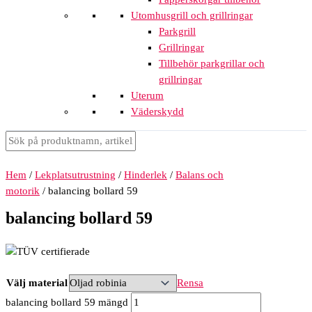
Utomhusgrill och grillringar
Parkgrill
Grillringar
Tillbehör parkgrillar och
grillringar
Uterum
Väderskydd
Hem
/
Lekplatsutrustning
/
Hinderlek
/
Balans och
motorik
/ balancing bollard 59
balancing bollard 59
Välj material
Rensa
balancing bollard 59 mängd