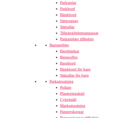
Parkstolar
Parkbord
Bänkbord
Sittgrupper
Sittpallar
Tillgänglighetsanpassat
Parkmöbler tillbehör
Barnmöbler
Barnbänkar
Barnsoffor
Barnbord
Bänkbord för barn
Sittpallar för barn
Parkutrustning
Pollare
Planteringskärl
Cykelställ
Markutrustning
Papperskorgar
Papperskorgar tillbehör