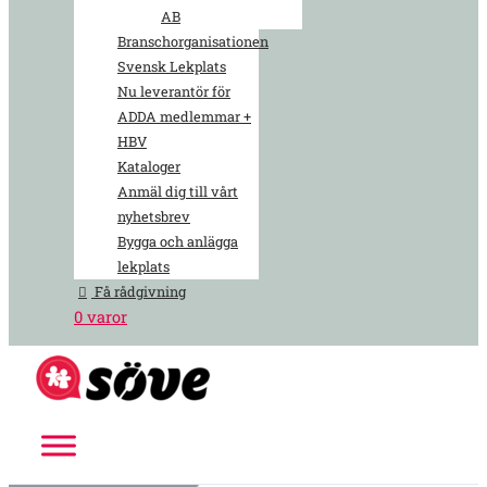
AB
Branschorganisationen
Svensk Lekplats
Nu leverantör för
ADDA medlemmar +
HBV
Kataloger
Anmäl dig till vårt
nyhetsbrev
Bygga och anlägga
lekplats
Få rådgivning
0 varor