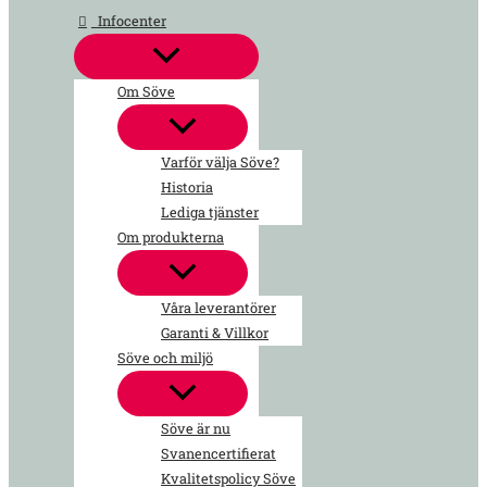
Hoppa
Infocenter
till
innehåll
Om Söve
Varför välja Söve?
Historia
Lediga tjänster
Om produkterna
Våra leverantörer
Garanti & Villkor
Söve och miljö
Söve är nu
Svanencertifierat
Kvalitetspolicy Söve