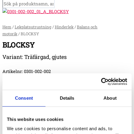
BLOCKSY
mängd
Hem
/
Lekplatsutrustning
/
Hinderlek
/
Balans och
motorik
/ BLOCKSY
BLOCKSY
Variant: Träfärgad, gjutes
Artikelnr: 0301-002-002
Välj variant
Consent
Details
About
This website uses cookies
RENSA
We use cookies to personalise content and ads, to
64 000
:-