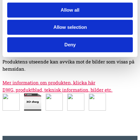
5.7 x 3.3 m
Allow all
3 år
Monteringstid
Fundament
Material
Allow selection
Garantivillkor
Deny
Produktens utseende kan avvika mot de bilder som visas på
hemsidan.
Mer information om produkten, klicka här
DWG, produktblad, teknisk information, bilder etc.