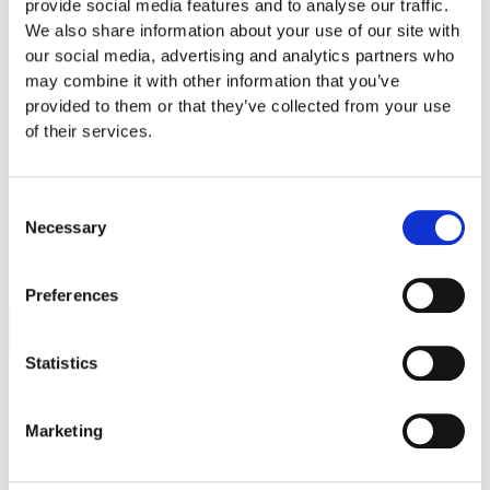
provide social media features and to analyse our traffic.
We also share information about your use of our site with
Med sin snygga och eleganta design är BLOCKSY perfekt för
our social media, advertising and analytics partners who
lekplatser i staden. De rörliga hängande stolpstegen
may combine it with other information that you’ve
inspirerar barn att gunga och balansera. När barn flyttar från
provided to them or that they’ve collected from your use
block till block tränar de sin motorik och balans samtidigt
of their services.
som de bygger upp styrkan. BLOCKSY är en social attraktion
där barn kan umgås och främja vänskap.
BLOCKSY är en social attraktion där barn kan umgås och
Consent
främja vänskap. Med sin enkla och eleganta struktur är
Necessary
Selection
BLOCKSY ett unikt tillskott till alla urbana lekområden.
Preferences
Lägg till i offertförfrågan
Statistics
Artikelnr:
0301-002-002
Specifikationer
Marketing
2.7 x 0.33 x 2.7 m
0.8 m