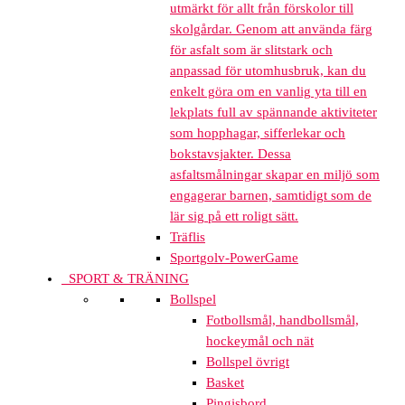
utmärkt för allt från förskolor till
skolgårdar. Genom att använda färg
för asfalt som är slitstark och
anpassad för utomhusbruk, kan du
enkelt göra om en vanlig yta till en
lekplats full av spännande aktiviteter
som hopphagar, sifferlekar och
bokstavsjakter. Dessa
asfaltsmålningar skapar en miljö som
engagerar barnen, samtidigt som de
lär sig på ett roligt sätt.
Träflis
Sportgolv-PowerGame
SPORT & TRÄNING
Bollspel
Fotbollsmål, handbollsmål,
hockeymål och nät
Bollspel övrigt
Basket
Pingisbord