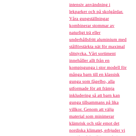
intensiv användning i
lekparker och på skolgårdar.
Våra gungställningar
kombinerar stommar av
naturligt trä eller
underhållsfritt aluminium med
stålförstärkta nät för maximal
slitstyrka. Vårt sortiment
innehåller allt från en
kompisgunga i stor modell för
många barn till en klassisk
gunga som fågelbo, alla
utformade för att främja
inkludering så att barn kan
gunga tillsammans på lika
villkor. Genom att välja
material som minimerar
klämrisk och står emot det
nordiska klimatet, erbjuder vi