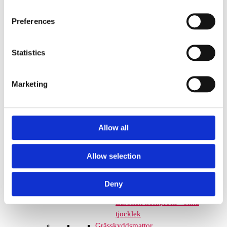
mm – fallhöjd upp till 2,1 m
Nordic rubber safe tiles 75
Preferences
mm – fallhöjd upp till 2,5 m
Euroflex - övriga produkter
Euroflex - kantskydd
Statistics
Euroflex hel & halvkulor /
stenar / diamonds
Marketing
Euroflex kub / kub EPDM
Euroflex svamp/träd
Euroflex stepper/S & C-block
Euroflex gummistockar
Allow all
Euroflex hörnskydd
Euroflex gräskantskydd
Allow selection
Euroflex trottoarsten
Euroflex stegblock
Euroflex kantprofil - olika
Deny
tjocklekar
Euroflex hörnprofil - olika
tjocklek
Grässkyddsmattor