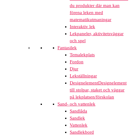
du produkter där man kan
förena leken med
matematikutmaningar
Interaktiv lek
Lekpaneler, aktivitetsväggar
och spel
Fantasilek
Temalekplats
Fordon
Djur
Lekställningar
Designelement
Designelement
till stolpar, staket och väggar
på lekplatsen/förskolan
Sand- och vattenlek
Sandlåda
Sandlek
Vattenlek
Sandlekbord