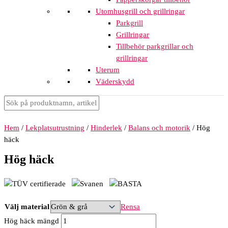
Utomhusgrill och grillringar
Parkgrill
Grillringar
Tillbehör parkgrillar och
grillringar
Uterum
Väderskydd
Hem
/
Lekplatsutrustning
/
Hinderlek
/
Balans och motorik
/ Hög
häck
Hög häck
Välj material
Rensa
Hög häck mängd