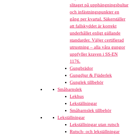
slitaget på upphängningsbultar
och infästningspunkter en
gång per kvartal. Säkerställer
att fallskyddet är korrekt
underhållet enligt gällande
standarder. Väljer certifierad
utrustning – alla våra gungor
uppfyller kraven i SS-EN
1176.
Gungbrädor
Gungdjur & Fjäderlek
Gunglek tillbehör
Småbarnslek
Lekhus
Lekställningar
Småbarnslek tillbehör
Lekställningar
Lekställningar utan rutsch
Rutsch- och lekställningar