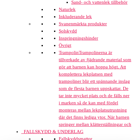
Sand- och vattenlek tillbehör
Naturlek
Inkluderande lek
Svanenmärkta produkter
Solskydd
Inspringningshinder
Övrigt
Trampolin
Trampolinerna är
tillverkade av fjädrande material som
gör att barnen kan hoppa högt. Att
komplettera lekplatsen med
trampoliner blir ett spännande inslag
som de flesta barnen uppskattar. De
tar inte mycket plats och de fälls ner
i marken så de kan med fördel
monteras mellan lekplatsutrustning
där det finns lediga ytor. När barnen
springer mellan klätterställningar och
FALLSKYDD & UNDERLAG
Fallskyddsmattor