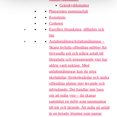
Grässkyddsmattor
Platsgjuten gummiasfalt
Konstgräs
Corkeen
Euroflex förankring, tillbehör och
lim
Asfaltsmålning
Asfaltsmålningar –
Skapa livfulla offentliga miljöer Att
förvandla grå och tråkig asfalt till
färgglada och engagerande ytor har
aldrig varit enklare. Med
asfaltsmålningar kan du göra
skolgårdar, förskolegårdar och andra
offentliga platser mer levande och
inbjudande. Det handlar inte bara
om att måla ytor – du skapar
samtidigt en miljö som uppmuntrar
till lek och lärande. Att måla på asfalt
är en kreativ lösning som passar