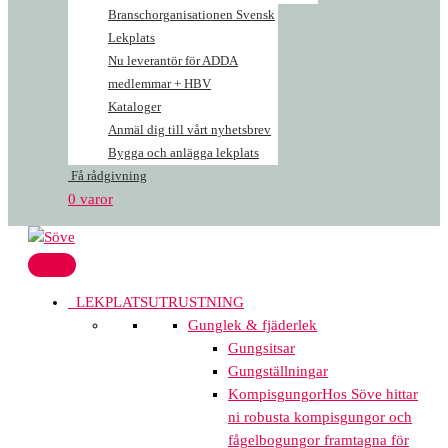
Branschorganisationen Svensk
Lekplats
Nu leverantör för ADDA
medlemmar + HBV
Kataloger
Anmäl dig till vårt nyhetsbrev
Bygga och anlägga lekplats
Få rådgivning
0 varor
LEKPLATSUTRUSTNING
Gunglek & fjäderlek
Gungsitsar
Gungställningar
Kompisgungor
Hos Söve hittar
ni robusta kompisgungor och
fågelbogungor framtagna för