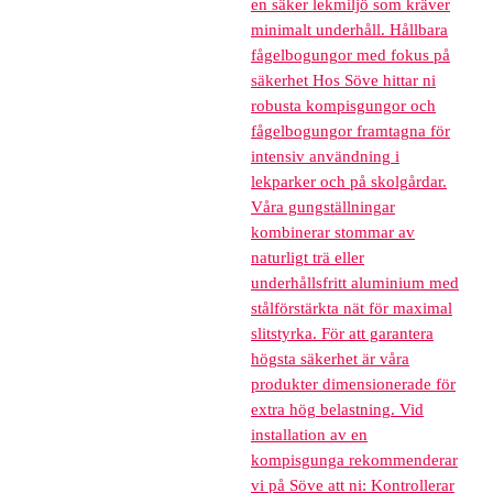
en säker lekmiljö som kräver
minimalt underhåll. Hållbara
fågelbogungor med fokus på
säkerhet Hos Söve hittar ni
robusta kompisgungor och
fågelbogungor framtagna för
intensiv användning i
lekparker och på skolgårdar.
Våra gungställningar
kombinerar stommar av
naturligt trä eller
underhållsfritt aluminium med
stålförstärkta nät för maximal
slitstyrka. För att garantera
högsta säkerhet är våra
produkter dimensionerade för
extra hög belastning. Vid
installation av en
kompisgunga rekommenderar
vi på Söve att ni: Kontrollerar