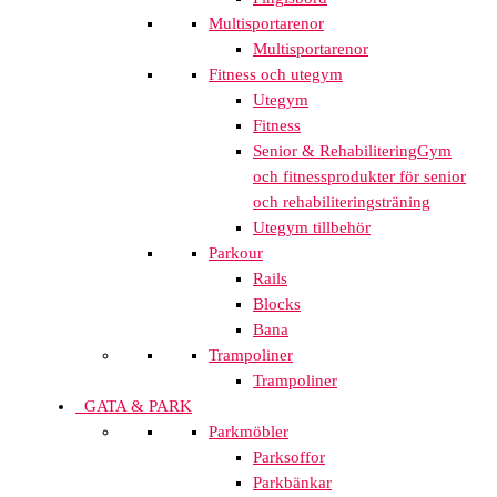
Multisportarenor
Multisportarenor
Fitness och utegym
Utegym
Fitness
Senior & Rehabilitering
Gym
och fitnessprodukter för senior
och rehabiliteringsträning
Utegym tillbehör
Parkour
Rails
Blocks
Bana
Trampoliner
Trampoliner
GATA & PARK
Parkmöbler
Parksoffor
Parkbänkar