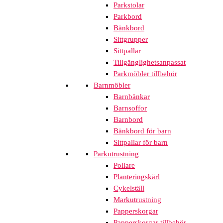
Parkstolar
Parkbord
Bänkbord
Sittgrupper
Sittpallar
Tillgänglighetsanpassat
Parkmöbler tillbehör
Barnmöbler
Barnbänkar
Barnsoffor
Barnbord
Bänkbord för barn
Sittpallar för barn
Parkutrustning
Pollare
Planteringskärl
Cykelställ
Markutrustning
Papperskorgar
Papperskorgar tillbehör