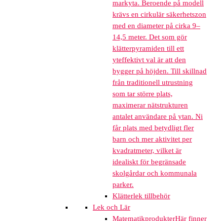
markyta. Beroende på modell
krävs en cirkulär säkerhetszon
med en diameter på cirka 9–
14,5 meter. Det som gör
klätterpyramiden till ett
yteffektivt val är att den
bygger på höjden. Till skillnad
från traditionell utrustning
som tar större plats,
maximerar nätstrukturen
antalet användare på ytan. Ni
får plats med betydligt fler
barn och mer aktivitet per
kvadratmeter, vilket är
idealiskt för begränsade
skolgårdar och kommunala
parker.
Klätterlek tillbehör
Lek och Lär
Matematikprodukter
Här finner