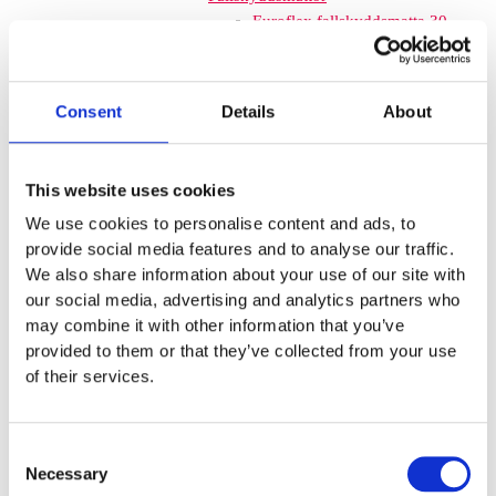
Euroflex fallskyddsmatta 30
mm - för fallhöjd till och med
1 meter
Euroflex fallskyddsmatta 40
Consent
Details
About
mm - för fallhöjd 1,2 meter
Euroflex fallskyddsmatta 50
mm - för fallhöjd 1,5 meter
This website uses cookies
Euroflex fallskyddsmatta 60
We use cookies to personalise content and ads, to
mm – för fallhöjd 1,7 meter
provide social media features and to analyse our traffic.
Euroflex fallskyddsmatta 70
We also share information about your use of our site with
mm - för fallhöjd 2,1 meter
our social media, advertising and analytics partners who
Euroflex fallskyddsmatta 80
may combine it with other information that you’ve
mm - för fallhöjd 2,4 meter
provided to them or that they’ve collected from your use
Euroflex fallskyddsmatta 90
of their services.
mm soft - för fallhöjd 3,0
meter
Nordic rubber safe tiles 40
Consent
mm – fallhöjd upp till 1,5 m
Necessary
Selection
Nordic rubber safe tiles 55