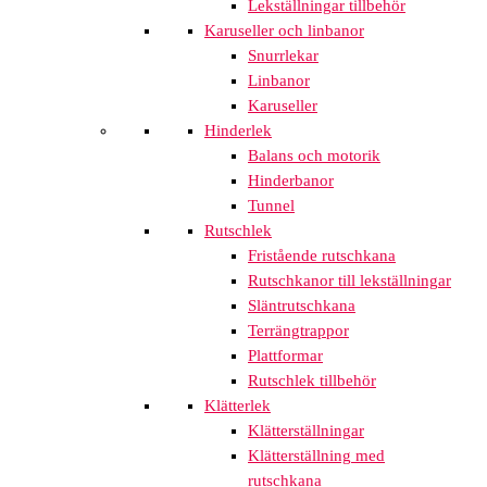
Lekställningar tillbehör
Karuseller och linbanor
Snurrlekar
Linbanor
Karuseller
Hinderlek
Balans och motorik
Hinderbanor
Tunnel
Rutschlek
Fristående rutschkana
Rutschkanor till lekställningar
Släntrutschkana
Terrängtrappor
Plattformar
Rutschlek tillbehör
Klätterlek
Klätterställningar
Klätterställning med
rutschkana