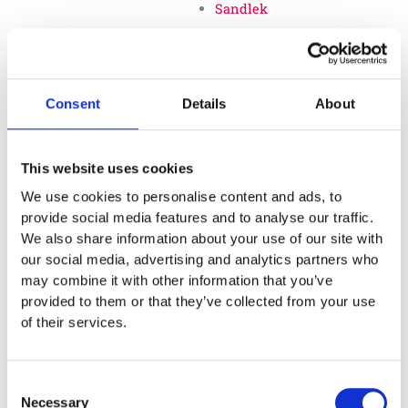
Sandlek
Vattenlek
Sandlekbord
Consent
Details
About
Sand- och vattenlek
tillbehör
This website uses cookies
We use cookies to personalise content and ads, to
Naturlek
provide social media features and to analyse our traffic.
We also share information about your use of our site with
Inkluderande lek
our social media, advertising and analytics partners who
may combine it with other information that you’ve
Svanenmärkta produkter
provided to them or that they’ve collected from your use
Solskydd
of their services.
Inspringningshinder
Consent
Övrigt
Necessary
Selection