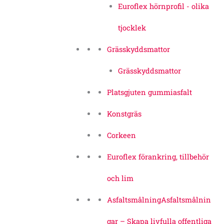
Euroflex hörnprofil - olika
tjocklek
Grässkyddsmattor
Grässkyddsmattor
Platsgjuten gummiasfalt
Konstgräs
Corkeen
Euroflex förankring, tillbehör
och lim
Asfaltsmålning
Asfaltsmålnin
gar – Skapa livfulla offentliga