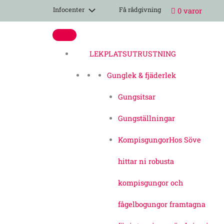
Hoppa
Kryphinder
Infocenter
Få rådgivning
0 varor
till
mängd
innehåll
LEKPLATSUTRUSTNING
Gunglek & fjäderlek
Gungsitsar
Gungställningar
Kompisgungor
Hos Söve
hittar ni robusta
kompisgungor och
fågelbogungor framtagna