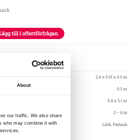
mark
Lägg till i offertförfrågan
tioner
2.4 x 0.15 x 0.3 m
About
0.3 m
5.4 x 3.1 m
2 – 6 år
se our traffic. We also share
ers who may combine it with
Lärk, Padauk
 services.