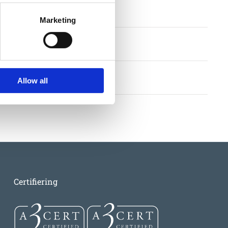
gstid
Marketing
llkor
Allow all
Certifiering