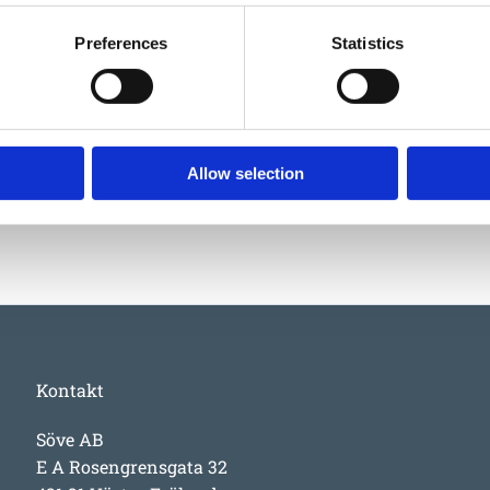
Monterin
Preferences
Statistics
Skötsel
Garantivi
Allow selection
Kontakt
Söve AB
E A Rosengrensgata 32