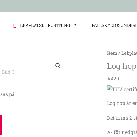
LEKPLATSUTRUSTNING
FALLSKYDD & UNDER
Hem
/
Lekpla
Log
Log hop
hop
mängd
A420
sas på
Log hop är e
Det finns 2 s
A- för nedg