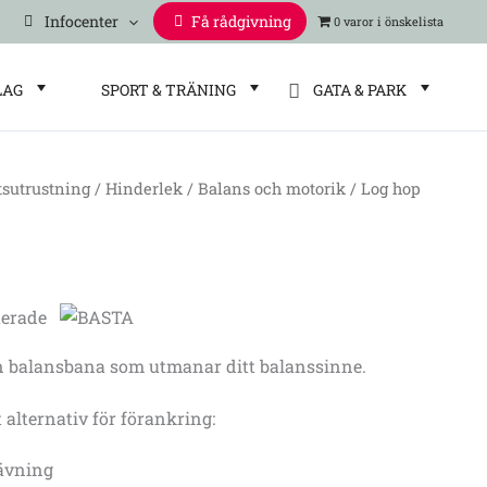
Infocenter
Få rådgivning
0 varor
LAG
SPORT & TRÄNING
GATA & PARK
tsutrustning
/
Hinderlek
/
Balans och motorik
/ Log hop
n balansbana som utmanar ditt balanssinne.
t alternativ för förankring:
rävning