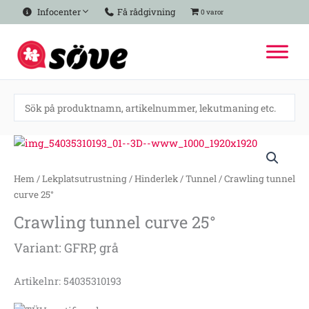
Hoppa
Infocenter
Få rådgivning
0 varor
till
innehåll
Crawling
tunnel
curve
Hem
/
Lekplatsutrustning
/
Hinderlek
/
Tunnel
/ Crawling tunnel
25°
curve 25°
mängd
Crawling tunnel curve 25°
Variant: GFRP, grå
Artikelnr: 54035310193