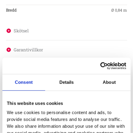
Bredd
Ø 0,84 m
Skötsel
Garantivillkor
Consent
Details
About
Produktens utseende kan avvika mot de bilder som visas
på hemsidan.
This website uses cookies
Mer information om produkten, klicka här
We use cookies to personalise content and ads, to
DWG, produktblad, teknisk information, bilder etc.
provide social media features and to analyse our traffic.
We also share information about your use of our site with
our social media, advertising and analytics partners who