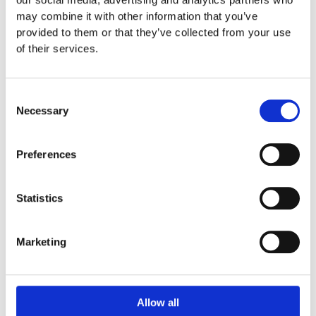
may combine it with other information that you’ve
provided to them or that they’ve collected from your use
Du kanske också gillar …
of their services.
54034710193
Consent
Necessary
Crawling tunnel extended end element – GFRP, grå
Selection
22 000
:-
Preferences
Statistics
54034810193
Crawling tunnel straight section 80 cm – GFRP, grå
12 000
:-
Marketing
Allow all
54034610193