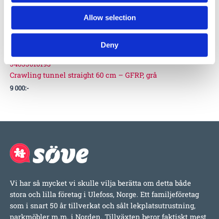
Crawling tunnel start element – GFRP, grå
11 000
:-
Allow selection
Deny
54035010193
Crawling tunnel straight 60 cm – GFRP, grå
9 000
:-
Vi har så mycket vi skulle vilja berätta om detta både
stora och lilla företag i Ulefoss, Norge. Ett familjeföretag
som i snart 50 år tillverkat och sålt lekplatsutrustning,
parkmöbler m.m. i Norden. Tillväxten beror faktiskt mest