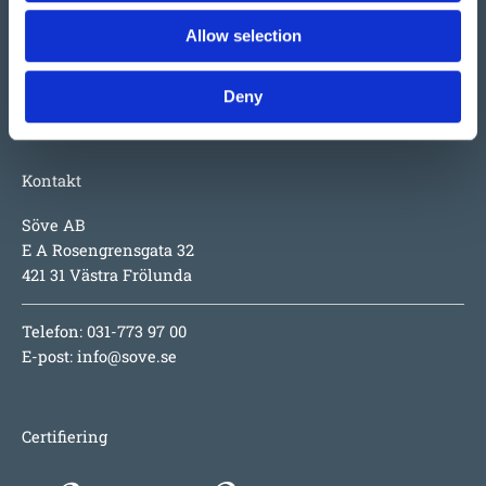
på produkterna i sig; underhållsfritt, lång garanti,
Allow selection
inspirerande utmaningar för barnen, hög säkerhet och
numera även design i toppklass.
Deny
Kontakt
Söve AB
E A Rosengrensgata 32
421 31 Västra Frölunda
Telefon: 031-773 97 00
E-post:
info@sove.se
Certifiering