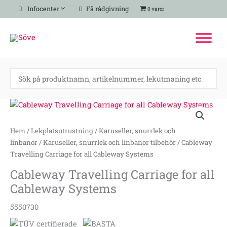
Hoppa
Infocenter
Få rådgivning
0 varor
till
innehåll
Cableway
Travelling
Carriage
Hem
/
Lekplatsutrustning
/
Karuseller, snurrlek och
for
linbanor
/
Karuseller, snurrlek och linbanor tilbehör
/ Cableway
all
Travelling Carriage for all Cableway Systems
Cableway
Cableway Travelling Carriage for all
Systems
Cableway Systems
mängd
5550730