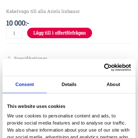
Kabelvagn till alla Ariels linbanor
10 000
:-
Lägg till i offertförfrågan
Specifikationer
Material
Consent
Details
About
Skötsel
This website uses cookies
We use cookies to personalise content and ads, to
provide social media features and to analyse our traffic.
Garantivillkor
We also share information about your use of our site with
our social media, advertising and analytics partners who