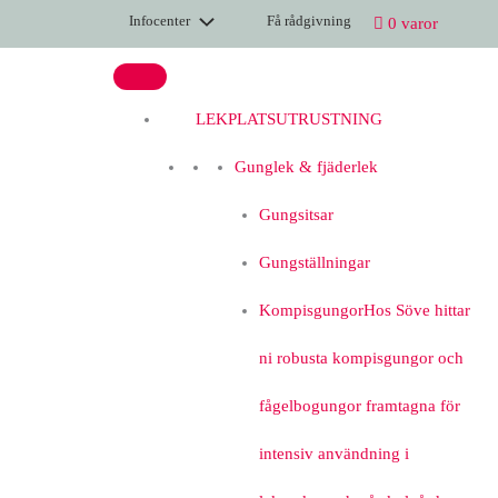
Hoppa
Rope
Infocenter
Få rådgivning
0 varor
till
anchor
innehåll
Sierra/Montana
mängd
LEKPLATSUTRUSTNING
Gunglek & fjäderlek
Gungsitsar
Gungställningar
Kompisgungor
Hos Söve hittar
ni robusta kompisgungor och
fågelbogungor framtagna för
intensiv användning i