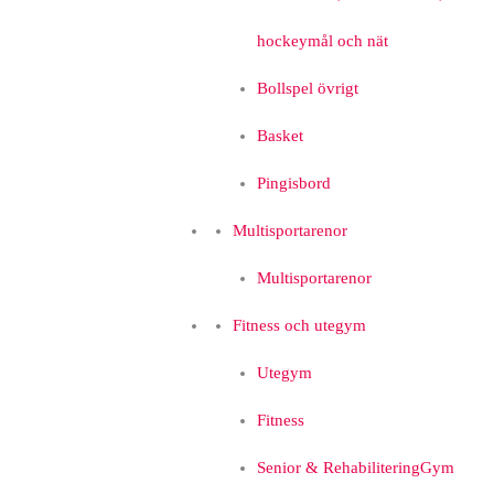
hockeymål och nät
Bollspel övrigt
Basket
Pingisbord
Multisportarenor
Multisportarenor
Fitness och utegym
Utegym
Fitness
Senior & Rehabilitering
Gym