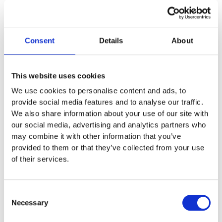
mycket plats och de fälls ner i
marken så de kan med fördel
Consent
Details
About
monteras mellan
lekplatsutrustning där det finns
This website uses cookies
lediga ytor. När barnen springer
We use cookies to personalise content and ads, to
provide social media features and to analyse our traffic.
mellan klätterställningar och
We also share information about your use of our site with
our social media, advertising and analytics partners who
FALLSKYDD & UNDERLAG
may combine it with other information that you’ve
provided to them or that they’ve collected from your use
Fallskyddsmattor
of their services.
Euroflex fallskyddsmatta 30
Consent
mm - för fallhöjd till och med
Necessary
Selection
1 meter