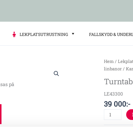
LEKPLATSUTRUSTNING
FALLSKYDD & UNDER
Hem
/
Lekpla
Turntable
linbanor
/
Kar
twister
Turntab
mängd
sas på
LE43300
39 000
:-