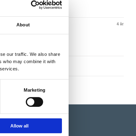
tioner
4 år
About
nt
se our traffic. We also share
ers who may combine it with
llkor
 services.
Marketing
Allow all
Certifiering