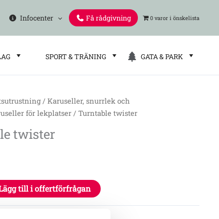
Infocenter
Få rådgivning
0 varor
LAG
SPORT & TRÄNING
GATA & PARK
tsutrustning
/
Karuseller, snurrlek och
useller för lekplatser
/ Turntable twister
le twister
Lägg till i offertförfrågan