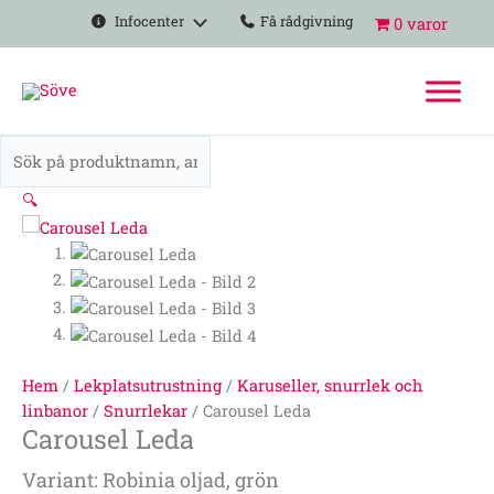
Hoppa
Carousel
Infocenter
Få rådgivning
0 varor
till
Leda
innehåll
mängd
🔍
Hem
/
Lekplatsutrustning
/
Karuseller, snurrlek och
linbanor
/
Snurrlekar
/ Carousel Leda
Carousel Leda
Variant: Robinia oljad, grön