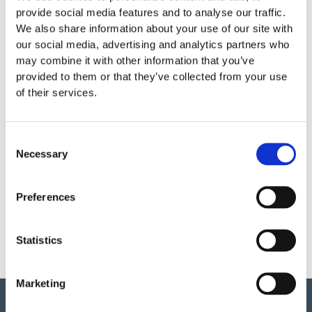
provide social media features and to analyse our traffic.
Bredd
Ø 1.15 m
We also share information about your use of our site with
our social media, advertising and analytics partners who
0.17 m
may combine it with other information that you’ve
provided to them or that they’ve collected from your use
Ø 5,15 x Ø 5,15 m
of their services.
3 – 9 år
Consent
Necessary
Selection
Skötsel
Garantivillkor
Preferences
Produktens utseende kan avvika mot de bilder som visas
på hemsidan.
Statistics
Mer information om produkten, klicka här
DWG, produktblad, teknisk information, bilder etc.
Marketing