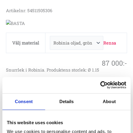
Artikelnr: 54511505306
Rensa
Välj material
87 000
:-
Snurrlek i Robinia. Produktens storlek: Ø 1.15
Consent
Details
About
Lägg till i offertförfrågan
Artikelnr:
54511505306
Specifikationer
This website uses cookies
Längd
Ø 1.15 m
We use cookies to personalise content and ads, to