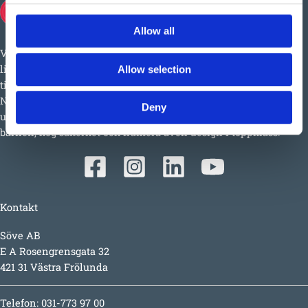
Allow all
Vi har så mycket vi skulle vilja berätta om detta både stora och
lilla företag i Ulefoss, Norge. Ett familjeföretag som i snart 50 år
Allow selection
tillverkat och sålt lekplatsutrustning, parkmöbler m.m. i
Norden. Tillväxten beror faktiskt mest på produkterna i sig;
Deny
underhållsfritt, lång garanti, inspirerande utmaningar för
barnen, hög säkerhet och numera även design i toppklass.
Kontakt
Söve AB
E A Rosengrensgata 32
421 31 Västra Frölunda
Telefon: 031-773 97 00