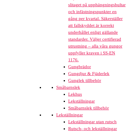
slitaget på upphängningsbultar
och infästningspunkter en
gång per kvartal. Säkerställer
att fallskyddet är korrekt
underhållet enligt gällande
standarder. Väljer certifierad
utrustning – alla våra gungor
uppfyller kraven i SS-EN
1176.
Gungbrädor
Gungdjur & Fjäderlek
Gunglek tillbehör
Småbarnslek
Lekhus
Lekställningar
Småbarnslek tillbehör
Lekställningar
Lekställningar utan rutsch
Rutsch- och lekställningar