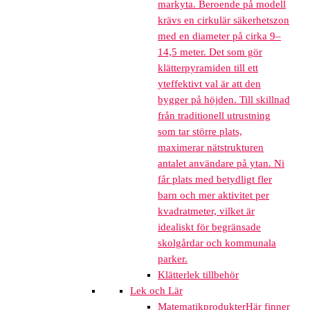
markyta. Beroende på modell
krävs en cirkulär säkerhetszon
med en diameter på cirka 9–
14,5 meter. Det som gör
klätterpyramiden till ett
yteffektivt val är att den
bygger på höjden. Till skillnad
från traditionell utrustning
som tar större plats,
maximerar nätstrukturen
antalet användare på ytan. Ni
får plats med betydligt fler
barn och mer aktivitet per
kvadratmeter, vilket är
idealiskt för begränsade
skolgårdar och kommunala
parker.
Klätterlek tillbehör
Lek och Lär
Matematikprodukter
Här finner