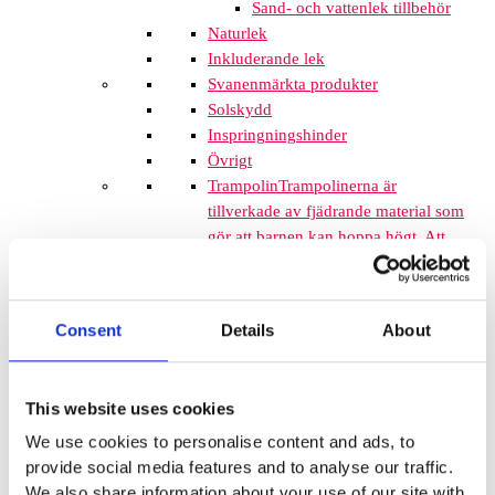
Sand- och vattenlek tillbehör
Naturlek
Inkluderande lek
Svanenmärkta produkter
Solskydd
Inspringningshinder
Övrigt
Trampolin
Trampolinerna är
tillverkade av fjädrande material som
gör att barnen kan hoppa högt. Att
komplettera lekplatsen med
trampoliner blir ett spännande inslag
som de flesta barnen uppskattar. De
Consent
Details
About
tar inte mycket plats och de fälls ner
i marken så de kan med fördel
monteras mellan lekplatsutrustning
This website uses cookies
där det finns lediga ytor. När barnen
springer mellan klätterställningar och
We use cookies to personalise content and ads, to
FALLSKYDD & UNDERLAG
provide social media features and to analyse our traffic.
Fallskyddsmattor
We also share information about your use of our site with