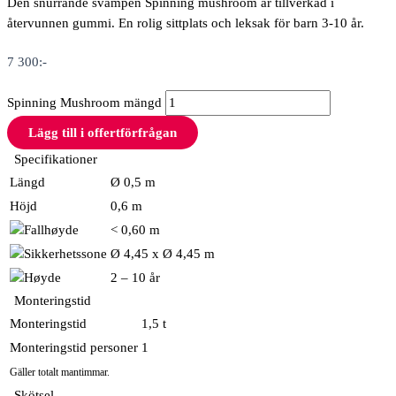
Den snurrande svampen Spinning mushroom är tillverkad i
återvunnen gummi. En rolig sittplats och leksak för barn 3-10 år.
7 300
:-
Spinning Mushroom mängd
Lägg till i offertförfrågan
Specifikationer
Längd
Ø 0,5 m
Höjd
0,6 m
< 0,60 m
Ø 4,45 x Ø 4,45 m
2 – 10 år
Monteringstid
Monteringstid
1,5 t
Monteringstid personer
1
Gäller totalt mantimmar.
Skötsel