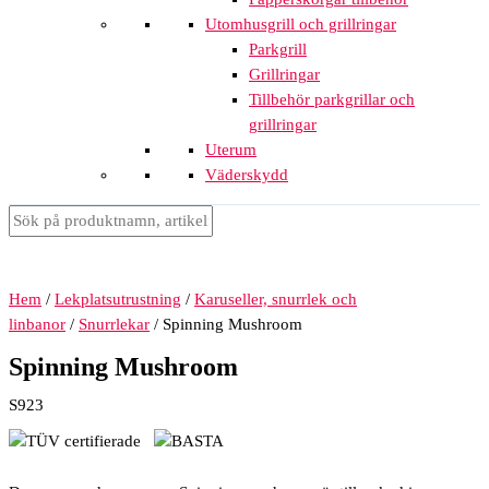
Utomhusgrill och grillringar
Parkgrill
Grillringar
Tillbehör parkgrillar och
grillringar
Uterum
Väderskydd
Hem
/
Lekplatsutrustning
/
Karuseller, snurrlek och
linbanor
/
Snurrlekar
/ Spinning Mushroom
Spinning Mushroom
S923