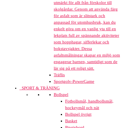
utmärkt för allt från förskolor till
skolgårdar. Genom att använda färg
för asfalt som är slitstark och
anpassad för utomhusbruk, kan du
enkelt göra om en vanlig yta till en
lekplats full av spännande aktiviteter
som hopphagar, sifferlekar och
bokstavsjakter. Dessa
asfaltsmålningar skapar en miljö som
engagerar barnen, samtidigt som de
lär sig på ett roligt sätt.
Träflis
Sportgolv-PowerGame
SPORT & TRÄNING
Bollspel
Fotbollsmål, handbollsmål,
hockeymål och nät
Bollspel övrigt
Basket
Pingisbord