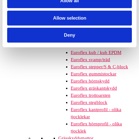
Allow all
mm – fallhöjd upp till 2,1 m
Nordic rubber safe tiles 75
mm – fallhöjd upp till 2,5 m
Allow selection
Euroflex - övriga produkter
Euroflex - kantskydd
Deny
Euroflex hel & halvkulor /
stenar / diamonds
Euroflex kub / kub EPDM
Euroflex svamp/träd
Euroflex stepper/S & C-block
Euroflex gummistockar
Euroflex hörnskydd
Euroflex gräskantskydd
Euroflex trottoarsten
Euroflex stegblock
Euroflex kantprofil - olika
tjocklekar
Euroflex hörnprofil - olika
tjocklek
Grässkyddsmattor