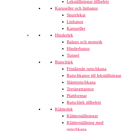
Lekställningar tillbehör
Karuseller och linbanor
Snurrlekar
Linbanor
Karuseller
Hinderlek
Balans och motorik
Hinderbanor
Tunnel
Rutschlek
Fristående rutschkana
Rutschkanor till lekställningar
Släntrutschkana
Terrängtrappor
Plattformar
Rutschlek tillbehör
Klätterlek
Klätterställningar
Klätterställning med
rutschkana