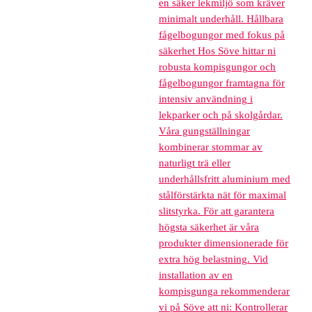
en säker lekmiljö som kräver
minimalt underhåll. Hållbara
fågelbogungor med fokus på
säkerhet Hos Söve hittar ni
robusta kompisgungor och
fågelbogungor framtagna för
intensiv användning i
lekparker och på skolgårdar.
Våra gungställningar
kombinerar stommar av
naturligt trä eller
underhållsfritt aluminium med
stålförstärkta nät för maximal
slitstyrka. För att garantera
högsta säkerhet är våra
produkter dimensionerade för
extra hög belastning. Vid
installation av en
kompisgunga rekommenderar
vi på Söve att ni: Kontrollerar