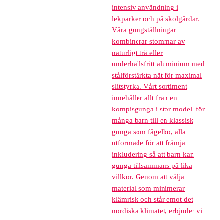
intensiv användning i
lekparker och på skolgårdar.
Våra gungställningar
kombinerar stommar av
naturligt trä eller
underhållsfritt aluminium med
stålförstärkta nät för maximal
slitstyrka. Vårt sortiment
innehåller allt från en
kompisgunga i stor modell för
många barn till en klassisk
gunga som fågelbo, alla
utformade för att främja
inkludering så att barn kan
gunga tillsammans på lika
villkor. Genom att välja
material som minimerar
klämrisk och står emot det
nordiska klimatet, erbjuder vi