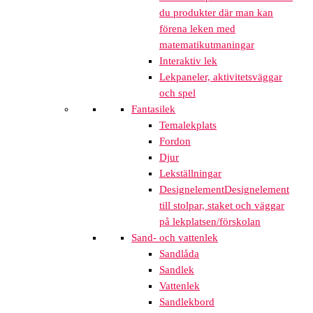
du produkter där man kan
förena leken med
matematikutmaningar
Interaktiv lek
Lekpaneler, aktivitetsväggar
och spel
Fantasilek
Temalekplats
Fordon
Djur
Lekställningar
Designelement
Designelement
till stolpar, staket och väggar
på lekplatsen/förskolan
Sand- och vattenlek
Sandlåda
Sandlek
Vattenlek
Sandlekbord