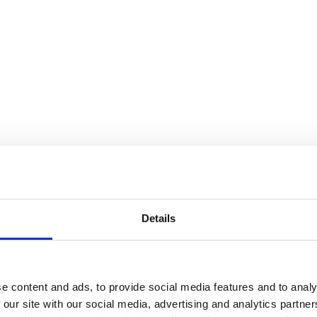
Details
e content and ads, to provide social media features and to analy
 our site with our social media, advertising and analytics partn
finns i flera storlekar, från tre meters höjd upp till den 6,5 meter hög