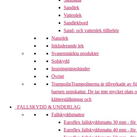
Sandlek
Vattenlek
Sandlekbord
Sand- och vattenlek tillbehör
Naturlek
Inkluderande lek
Svanenmärkta produkter
Solskydd
Inspringningshinder
Övrigt
Trampolin
Trampolinerna är tillverkade av fj
barnen uppskattar. De tar inte mycket plats 
klätterställningar och
FALLSKYDD & UNDERLAG
Fallskyddsmattor
Euroflex fallskyddsmatta 30 mm - för 
Euroflex fallskyddsmatta 40 mm - för 