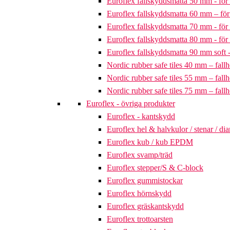
Euroflex fallskyddsmatta 50 mm - för 
Euroflex fallskyddsmatta 60 mm – för 
Euroflex fallskyddsmatta 70 mm - för 
Euroflex fallskyddsmatta 80 mm - för 
Euroflex fallskyddsmatta 90 mm soft - 
Nordic rubber safe tiles 40 mm – fallh
Nordic rubber safe tiles 55 mm – fallh
Nordic rubber safe tiles 75 mm – fallh
Euroflex - övriga produkter
Euroflex - kantskydd
Euroflex hel & halvkulor / stenar / d
Euroflex kub / kub EPDM
Euroflex svamp/träd
Euroflex stepper/S & C-block
Euroflex gummistockar
Euroflex hörnskydd
Euroflex gräskantskydd
Euroflex trottoarsten