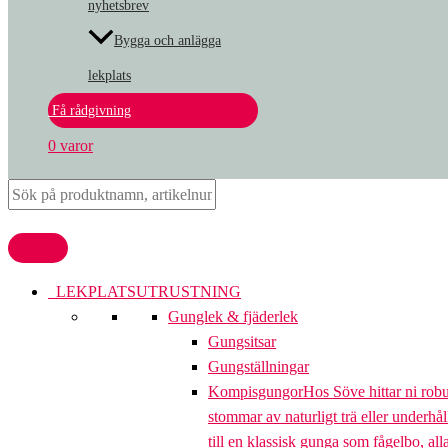
nyhetsbrev
Bygga och anlägga
lekplats
Få rådgivning
0 varor
LEKPLATSUTRUSTNING
Gunglek & fjäderlek
Gungsitsar
Gungställningar
Kompisgungor
Hos Söve hittar ni rob
stommar av naturligt trä eller underhål
till en klassisk gunga som fågelbo, al