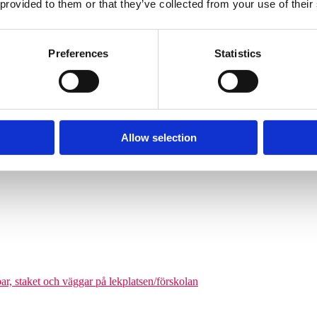
 provided to them or that they’ve collected from your use of their
Söves klätterpyramider finns i flera storlekar, från tre meters höjd upp
nga barn från cirka 6 år och uppåt att klättra på en och samma gång. De
äkerhetszon med en diameter på cirka 9–14,5 meter. Det som gör klätterpy
Preferences
Statistics
om tar större plats, maximerar nätstrukturen antalet användare på ytan. Ni
olgårdar och kommunala parker.
Allow selection
odukter där man kan förena leken med matematikutmaningar
par, staket och väggar på lekplatsen/förskolan