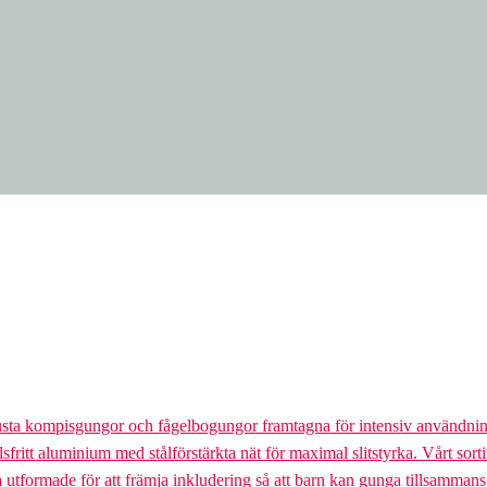
usta kompisgungor och fågelbogungor framtagna för intensiv användnin
lsfritt aluminium med stålförstärkta nät för maximal slitstyrka. Vårt so
la utformade för att främja inkludering så att barn kan gunga tillsamman