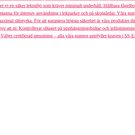
uder vi en säker lekmiljö som kräver minimalt underhåll. Hållbara fågel
gna för intensiv användning i lekparker och på skolgårdar. Våra gungst
aximal slitstyrka. För att garantera högsta säkerhet är våra produkter di
tt ni: Kontrollerar slitaget på upphängningsbultar och infästningspunkt
. Väljer certifierad utrustning – alla våra gungor uppfyller kraven i SS-