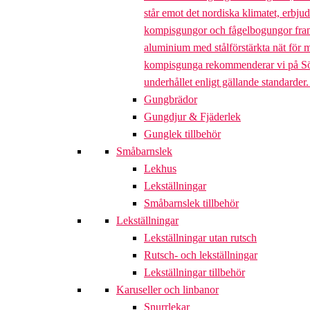
står emot det nordiska klimatet, erbj
kompisgungor och fågelbogungor framta
aluminium med stålförstärkta nät för m
kompisgunga rekommenderar vi på Söve a
underhållet enligt gällande standarder
Gungbrädor
Gungdjur & Fjäderlek
Gunglek tillbehör
Småbarnslek
Lekhus
Lekställningar
Småbarnslek tillbehör
Lekställningar
Lekställningar utan rutsch
Rutsch- och lekställningar
Lekställningar tillbehör
Karuseller och linbanor
Snurrlekar