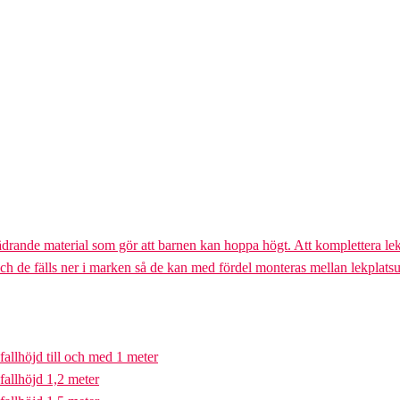
ädrande material som gör att barnen kan hoppa högt. Att komplettera lek
och de fälls ner i marken så de kan med fördel monteras mellan lekplatsu
fallhöjd till och med 1 meter
fallhöjd 1,2 meter