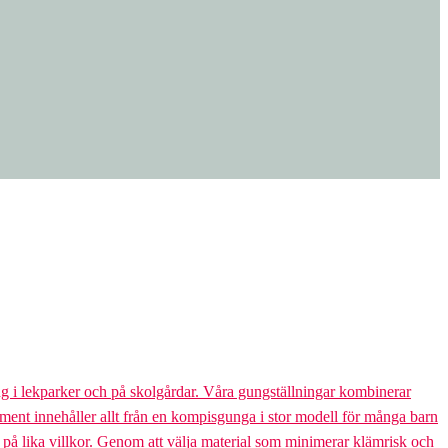
g i lekparker och på skolgårdar. Våra gungställningar kombinerar
rtiment innehåller allt från en kompisgunga i stor modell för många barn
s på lika villkor. Genom att välja material som minimerar klämrisk och