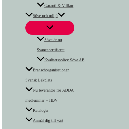
Garanti & Villkor
Söve och miljö
Söve är nu
Svanencertifierat
Kvalitetspolicy Söve AB
Branschorganisationen
Svensk Lekplats
Nu leverantör för ADDA
medlemmar + HBV
Kataloger
Anmäl dig till vårt