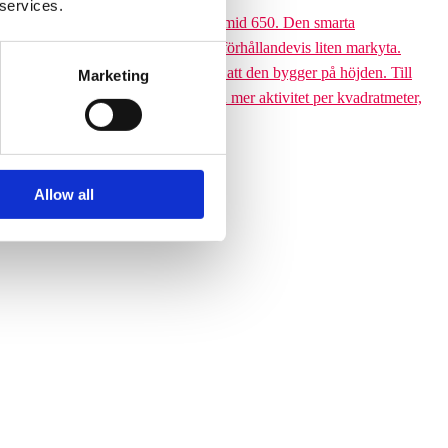
 services.
 till den 6,5 meter höga Climbing pyramid 650. Den smarta
ssutom tar klätterpyramiden upp en förhållandevis liten markyta.
ramiden till ett yteffektivt val är att den bygger på höjden. Till
Marketing
 får plats med betydligt fler barn och mer aktivitet per kvadratmeter,
Allow all