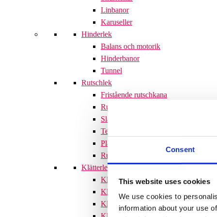
Linbanor
Karuseller
Hinderlek
Balans och motorik
Hinderbanor
Tunnel
Rutschlek
Fristående rutschkana
Rutschkanor till lekställningar
Släntrutschkana
Terrängtrappor
Plattformar
Consent
Rutschlek tillbehör
Klätterlek
Klätterställningar
This website uses cookies
Klätterställning med rutschkana
We use cookies to personalis
Klätternät
information about your use of
Klätterpyramid
Söves klätterpyramider 