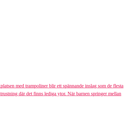
platsen med trampoliner blir ett spännande inslag som de flesta
trustning där det finns lediga ytor. När barnen springer mellan