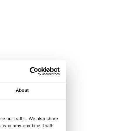
About
se our traffic. We also share
ers who may combine it with
a Climbing pyramid 650. Läs mer...