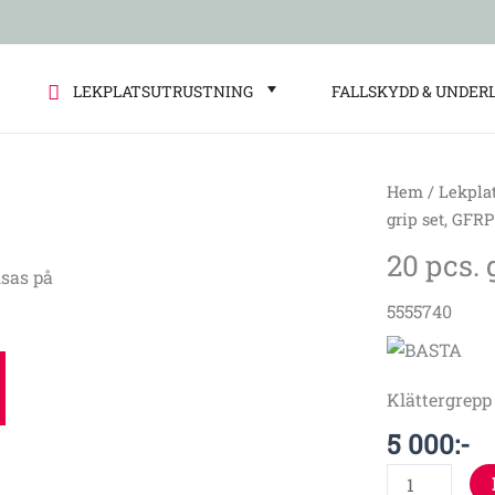
LEKPLATSUTRUSTNING
FALLSKYDD & UNDER
Hem
/
Lekpla
20
grip set, GFRP
pcs.
20 pcs. 
grip
sas på
set,
5555740
GFRP
mängd
Klättergrepp 
5 000
:-