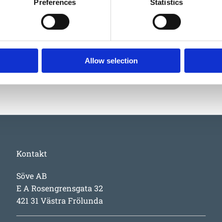
Preferences
Statistics
Läs Eibes gar
Allow selection
Kontakt
Söve AB
E A Rosengrensgata 32
421 31 Västra Frölunda