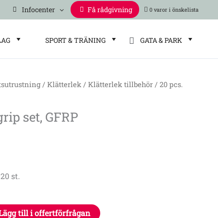
Infocenter
Få rådgivning
0 varor
LAG
SPORT & TRÄNING
GATA & PARK
tsutrustning
/
Klätterlek
/
Klätterlek tillbehör
/ 20 pcs.
grip set, GFRP
20 st.
Lägg till i offertförfrågan