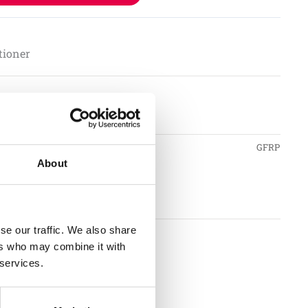
tioner
rör
GFRP
About
se our traffic. We also share
ötselanvisning
ers who may combine it with
 services.
llkor