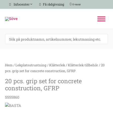
Hoppa
Infocenter
Få rådgivning
0 varor
till
innehåll
20
pcs.
grip
Hem
/
Lekplatsutrustning
/
Klätterlek
/
Klätterlek tillbehör
/ 20
set
pcs. grip set for concrete construction, GFRP
for
20 pcs. grip set for concrete
concrete
construction, GFRP
construction,
GFRP
5555860
mängd