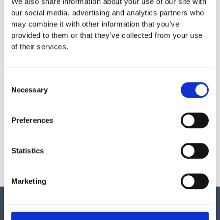
We also share information about your use of our site with
our social media, advertising and analytics partners who
Garantivillkor
may combine it with other information that you’ve
provided to them or that they’ve collected from your use
of their services.
Läs Eibes garantivillkor
Consent
Produktens utseende kan avvika mot de bilder som visas
Necessary
på hemsidan.
Selection
Preferences
Mer information om produkten, klicka här
DWG, produktblad, teknisk information, bilder etc.
Statistics
Marketing