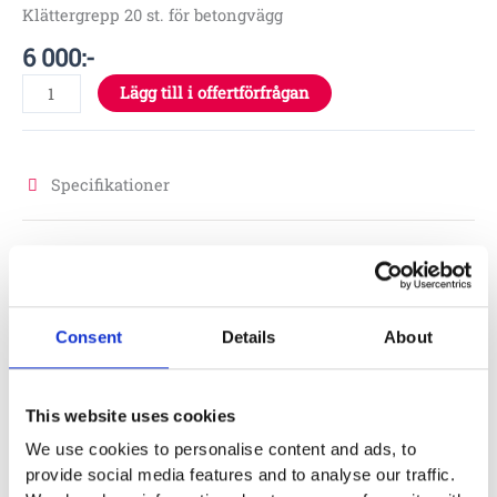
Klättergrepp 20 st. för betongvägg
6 000
:-
Lägg till i offertförfrågan
Specifikationer
Material
Material stolpe/rör
GFRP
Consent
Details
About
Skötsel
This website uses cookies
We use cookies to personalise content and ads, to
provide social media features and to analyse our traffic.
Läs Eibes skötselanvisning