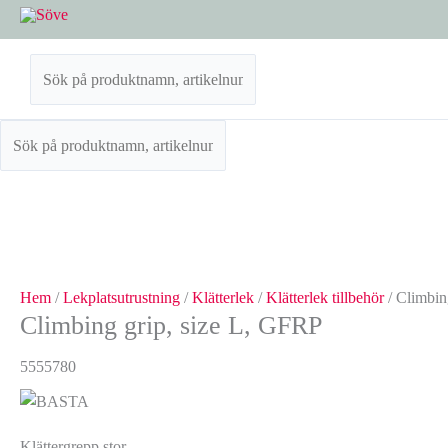
Hoppa
Climbing
till
grip,
innehåll
size
L,
GFRP
mängd
Hem
/
Lekplatsutrustning
/
Klätterlek
/
Klätterlek tillbehör
/ Climbin
Climbing grip, size L, GFRP
5555780
Klättergrepp stor